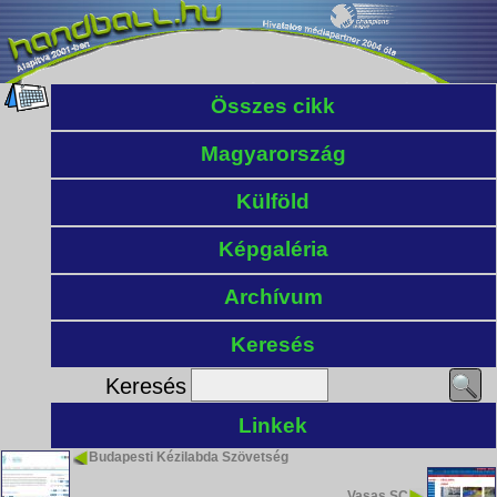
Összes cikk
Magyarország
Külföld
Képgaléria
Archívum
Keresés
Keresés
Linkek
Budapesti Kézilabda Szövetség
Vasas SC