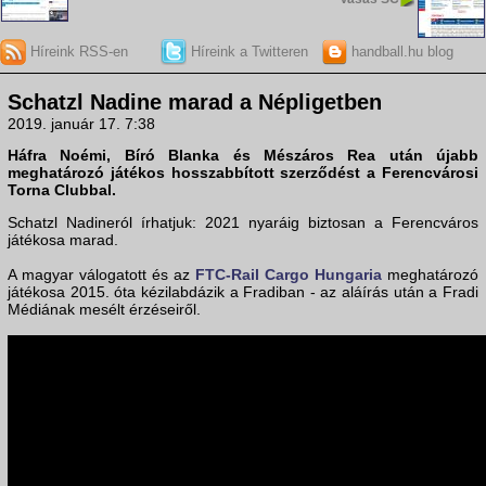
Híreink RSS-en
Híreink a Twitteren
handball.hu blog
Schatzl Nadine marad a Népligetben
2019. január 17. 7:38
Háfra Noémi, Bíró Blanka és Mészáros Rea után újabb
meghatározó játékos hosszabbított szerződést a Ferencvárosi
Torna Clubbal.
Schatzl Nadineról írhatjuk: 2021 nyaráig biztosan a Ferencváros
játékosa marad.
A magyar válogatott és az
FTC-Rail Cargo Hungaria
meghatározó
játékosa 2015. óta kézilabdázik a Fradiban - az aláírás után a Fradi
Médiának mesélt érzéseiről.