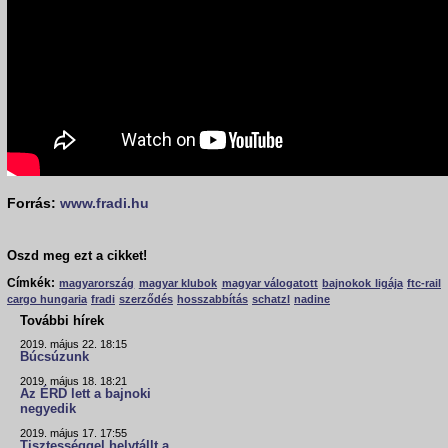
Forrás:
www.fradi.hu
Oszd meg ezt a cikket!
Címkék:
magyarország
magyar klubok
magyar válogatott
bajnokok ligája
ftc-rail
cargo hungaria
fradi
szerződés
hosszabbítás
schatzl
nadine
További hírek
2019. május 22. 18:15
Búcsúzunk
2019. május 18. 18:21
Az ÉRD lett a bajnoki
negyedik
2019. május 17. 17:55
Tisztességgel helytállt a