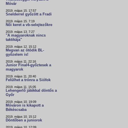
Móvár
2019. május 15. 17:57
Snelderrel győzött a Fradi
2019. május 15. 7:19
Női keret a vb-selejtezőkre
2019. május 13. 7:27
"A magyaroknak nincs
taktikája"
2019. május 12. 15:12
Megvan az ötödik BL-
győzelem is!
2019. május 11. 22:16
Junior Final4-győztesek a
magyarok
2019. május 11. 20:40
Felülhet a trónra a Siófok
2019. május 11. 15:05
Lehengerlő játékkal döntős a
Győr
2019. május 10. 19:09
Móváron is kikapott a
Békéscsaba
2019. május 10. 15:12
Döntőben a juniorok
2019. május 10. 12:09