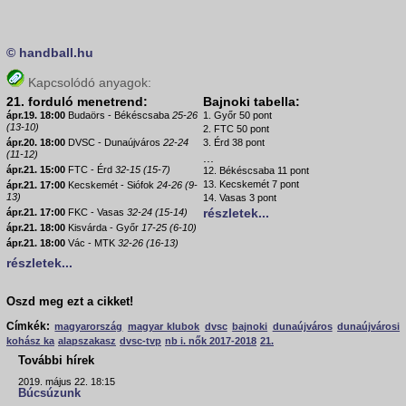
© handball.hu
Kapcsolódó anyagok:
21. forduló menetrend:
Bajnoki tabella:
ápr.19. 18:00
Budaörs - Békéscsaba
25-26
1. Győr 50 pont
(13-10)
2. FTC 50 pont
ápr.20. 18:00
DVSC - Dunaújváros
22-24
3. Érd 38 pont
(11-12)
...
ápr.21. 15:00
FTC - Érd
32-15 (15-7)
12. Békéscsaba 11 pont
13. Kecskemét 7 pont
ápr.21. 17:00
Kecskemét - Siófok
24-26 (9-
13)
14. Vasas 3 pont
részletek...
ápr.21. 17:00
FKC - Vasas
32-24 (15-14)
ápr.21. 18:00
Kisvárda - Győr
17-25 (6-10)
ápr.21. 18:00
Vác - MTK
32-26 (16-13)
részletek...
Oszd meg ezt a cikket!
Címkék:
magyarország
magyar klubok
dvsc
bajnoki
dunaújváros
dunaújvárosi
kohász ka
alapszakasz
dvsc-tvp
nb i. nők 2017-2018
21.
További hírek
2019. május 22. 18:15
Búcsúzunk