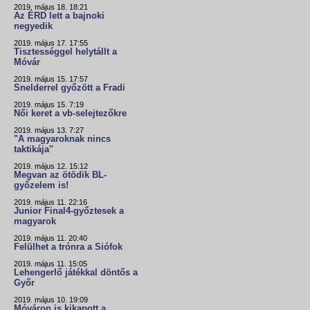
2019. május 18. 18:21
Az ÉRD lett a bajnoki
negyedik
2019. május 17. 17:55
Tisztességgel helytállt a
Móvár
2019. május 15. 17:57
Snelderrel győzött a Fradi
2019. május 15. 7:19
Női keret a vb-selejtezőkre
2019. május 13. 7:27
"A magyaroknak nincs
taktikája"
2019. május 12. 15:12
Megvan az ötödik BL-
győzelem is!
2019. május 11. 22:16
Junior Final4-győztesek a
magyarok
2019. május 11. 20:40
Felülhet a trónra a Siófok
2019. május 11. 15:05
Lehengerlő játékkal döntős a
Győr
2019. május 10. 19:09
Móváron is kikapott a