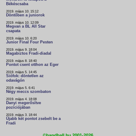
Békéscsaba
2019. május 10. 15:12
Döntőben a juniorok
2019. május 10. 12:09
Megvan a BL All Star
csapata
2019. május 10. 6:20
Junior Final Four Pesten
2019. május 9. 18:04
Magabiztos Fradi-diadal
2019. május 8. 18:40
Pontot csent otthon az Eger
2019. május 5. 14:45
Siófok: döntetlen az
odavágón
2019. május 5. 6:41
Négy meccs szombaton
2019. május 4. 18:08
Danyi megerősítve
pozíciójában
2019. május 3. 18:44
Újabb két pontot zsebelt be a
Fradi
©handball.hu 2001-2026