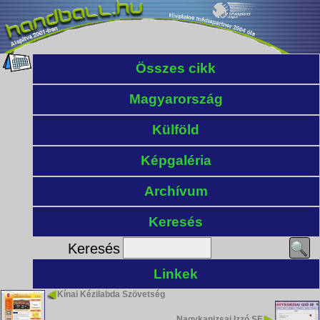
Összes cikk
Magyarország
Külföld
Képgaléria
Archívum
Keresés
Keresés
Linkek
Kínai Kézilabda Szövetség
Nagykanizsai Izzó SE