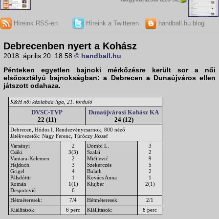
Híreink RSS-en
Híreink a Twitteren
handball.hu blog
Debrecenben nyert a Kohász
2018. április 20. 18:58
© handball.hu
Pénteken egyetlen bajnoki mérkőzésre került sor a női
elsőosztályú bajnokságban: a Debrecen a Dunaújváros ellen
játszott odahaza.
K&H női kézilabda liga, 21. forduló
DVSC-TVP
Dunaújvárosi Kohász KA
22 (11)
24 (12)
Debrecen, Hódos I. Rendezvénycsarnok, 800 néző
Játékvezetők: Nagy Ferenc, Túróczy József
Varsányi
2
Dombi L.
3
Csáki
3(3)
Szalai
2
Vantara-Kelemen
2
Mičijević
9
Hajduch
3
Szekerczés
5
Grigel
4
Bulath
2
Pálsdóttir
1
Kovács Anna
1
Román
1(1)
Klujber
2(1)
Despotović
6
Hétméteresek:
7/4
Hétméteresek:
2/1
Kiállítások:
6 perc
Kiállítások:
8 perc