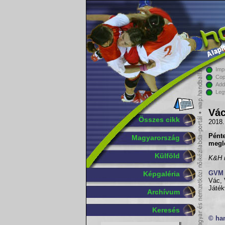
Imp
Cop
Add
Leg
Vác
Összes cikk
2018.
Pént
Magyarország
megl
Külföld
K&H n
GVM 
Képgaléria
Vác, 
Játék
Archívum
Keresés
© ha