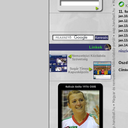
K
11. f
jan.10
jan.12
jan.13
jan.13
jan.13
jan.13
jan.14
Linkek
részl
Nemzetközi Kézilabda
Szövetség
Oszd 
Sugár Tímea
Címk
Kapusképzés