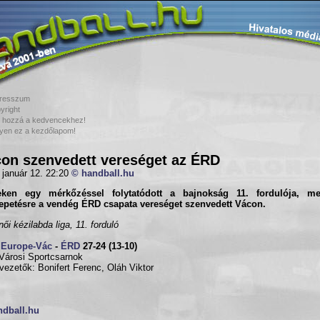
resszum
yright
 hozzá a kedvencekhez!
yen ez a kezdőlapom!
on szenvedett vereséget az ÉRD
 január 12. 22:20
© handball.hu
eken egy mérkőzéssel folytatódott a bajnokság 11. fordulója, m
epetésre a vendég ÉRD csapata vereséget szenvedett Vácon.
ői kézilabda liga, 11. forduló
Europe-Vác
-
ÉRD
27-24 (13-10)
Városi Sportcsarnok
vezetők: Bonifert Ferenc, Oláh Viktor
ndball.hu