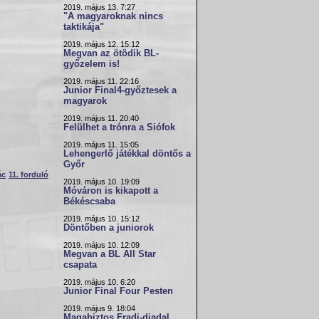
2019. május 13. 7:27
"A magyaroknak nincs
taktikája"
2019. május 12. 15:12
Megvan az ötödik BL-
győzelem is!
2019. május 11. 22:16
Junior Final4-győztesek a
magyarok
2019. május 11. 20:40
Felülhet a trónra a Siófok
2019. május 11. 15:05
Lehengerlő játékkal döntős a
Győr
ác
11. forduló
2019. május 10. 19:09
Móváron is kikapott a
Békéscsaba
2019. május 10. 15:12
Döntőben a juniorok
2019. május 10. 12:09
Megvan a BL All Star
csapata
2019. május 10. 6:20
Junior Final Four Pesten
2019. május 9. 18:04
Magabiztos Fradi-diadal