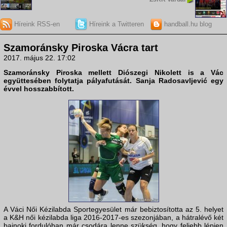
Híreink RSS-en
Híreink a Twitteren
handball.hu blog
Szamoránsky Piroska Vácra tart
2017. május 22. 17:02
Szamoránsky Piroska mellett Diószegi Nikolett is a Vác
együttesében folytatja pályafutását. Sanja Radosavljević egy
évvel hosszabbított.
A Váci Női Kézilabda Sportegyesület már bebiztosította az 5. helyet
a K&H női kézilabda liga 2016-2017-es szezonjában, a hátralévő két
bajnoki fordulóban már csodára lenne szükség, hogy feljebb lépjen