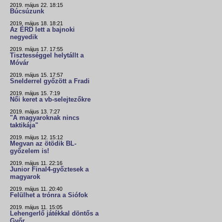
2019. május 22. 18:15
Búcsúzunk
2019. május 18. 18:21
Az ÉRD lett a bajnoki
negyedik
2019. május 17. 17:55
Tisztességgel helytállt a
Móvár
2019. május 15. 17:57
Snelderrel győzött a Fradi
2019. május 15. 7:19
Női keret a vb-selejtezőkre
2019. május 13. 7:27
"A magyaroknak nincs
taktikája"
2019. május 12. 15:12
Megvan az ötödik BL-
győzelem is!
2019. május 11. 22:16
Junior Final4-győztesek a
magyarok
2019. május 11. 20:40
Felülhet a trónra a Siófok
2019. május 11. 15:05
Lehengerlő játékkal döntős a
Győr