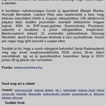
a tabellán.
A korábban nyilvánosságra hozott új igazolások (Barján Bianka,
Hornyák Bernadett, Lakatos Rita) után bejelentette a klub, hogy
kétéves szerződést kötött a magyar válogatottban 136 alkalommal
pályára lépő, beállós pozícióban szereplő többszörös magyar
bajnok, KEK- és EHF-kupa-győztes Szamoránsky Piroskával,
valamint a korábban a junior válogatottban megforduló,
Békéscsabáról érkező 21 esztendős jobbszélsővel, Diószegi
Nikolettel, akiről friss élményei lehetnek a váci szurkolóknak, hiszen
pár napja négy gólt szerzett a csapat ellen.
További jó hír, hogy a szerb válogatott balszélső Sanja Radosavljević
még egy évvel meghosszabbította 2018. június 30-án lejáró
szerződését, így az új igazolásokhoz hasonlóan Sanja is 2019.
június 30-ig játszik váci színekben.
Forrás:
www.vacinkse.hu
Oszd meg ezt a cikket!
Címkék:
magyarország
magyar klubok
nb i.
bajnokság
magyar kupa
ipress
center-vác
igazolás
átigazolás
szamoránsky piroska
szamoránsky p.
diószegi
nikolett
diószegi
További hírek