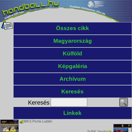
Összes cikk
Magyarország
Külföld
Képgaléria
Archívum
Keresés
Keresés
Linkek
MKS Perła Lublin
ZsRK Vardar