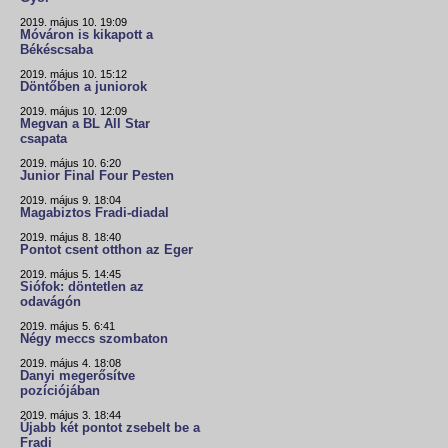
2019. május 10. 19:09
Móváron is kikapott a
Békéscsaba
2019. május 10. 15:12
Döntőben a juniorok
2019. május 10. 12:09
Megvan a BL All Star
csapata
2019. május 10. 6:20
Junior Final Four Pesten
2019. május 9. 18:04
Magabiztos Fradi-diadal
2019. május 8. 18:40
Pontot csent otthon az Eger
2019. május 5. 14:45
Siófok: döntetlen az
odavágón
2019. május 5. 6:41
Négy meccs szombaton
2019. május 4. 18:08
Danyi megerősítve
pozíciójában
2019. május 3. 18:44
Újabb két pontot zsebelt be a
Fradi