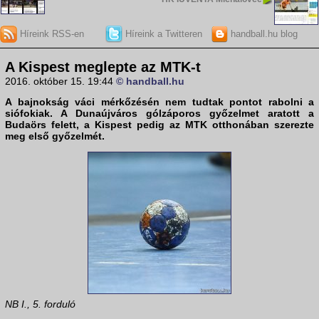
Híreink RSS-en
Híreink a Twitteren
handball.hu blog
A Kispest meglepte az MTK-t
2016. október 15. 19:44
© handball.hu
A bajnokság váci mérkőzésén nem tudtak pontot rabolni a
siófokiak. A Dunaújváros gólzáporos győzelmet aratott a
Budaörs felett, a Kispest pedig az MTK otthonában szerezte
meg első győzelmét.
NB I., 5. forduló