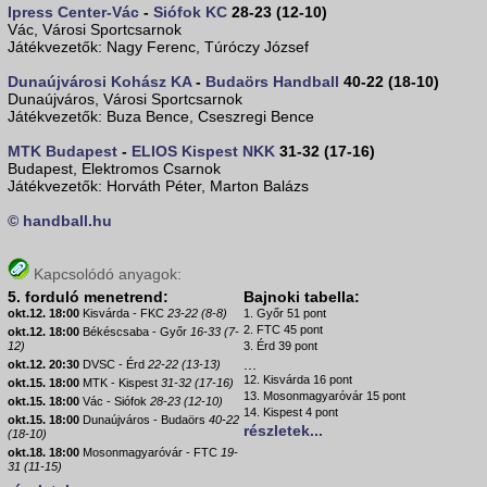
Ipress Center-Vác
-
Siófok KC
28-23 (12-10)
Vác, Városi Sportcsarnok
Játékvezetők: Nagy Ferenc, Túróczy József
Dunaújvárosi Kohász KA
-
Budaörs Handball
40-22 (18-10)
Dunaújváros, Városi Sportcsarnok
Játékvezetők: Buza Bence, Cseszregi Bence
MTK Budapest
-
ELIOS Kispest NKK
31-32 (17-16)
Budapest, Elektromos Csarnok
Játékvezetők: Horváth Péter, Marton Balázs
© handball.hu
Kapcsolódó anyagok:
5. forduló menetrend:
Bajnoki tabella:
okt.12. 18:00
Kisvárda - FKC
23-22 (8-8)
1. Győr 51 pont
2. FTC 45 pont
okt.12. 18:00
Békéscsaba - Győr
16-33 (7-
12)
3. Érd 39 pont
...
okt.12. 20:30
DVSC - Érd
22-22 (13-13)
12. Kisvárda 16 pont
okt.15. 18:00
MTK - Kispest
31-32 (17-16)
13. Mosonmagyaróvár 15 pont
okt.15. 18:00
Vác - Siófok
28-23 (12-10)
14. Kispest 4 pont
okt.15. 18:00
Dunaújváros - Budaörs
40-22
részletek...
(18-10)
okt.18. 18:00
Mosonmagyaróvár - FTC
19-
31 (11-15)