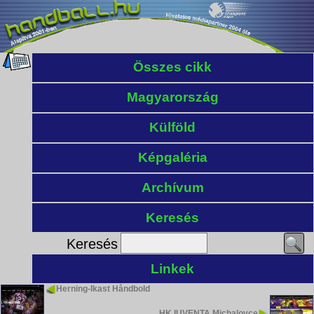
Összes cikk
Magyarország
Külföld
Képgaléria
Archívum
Keresés
Keresés
Linkek
Herning-Ikast Håndbold
HK IUVENTA Michalovce