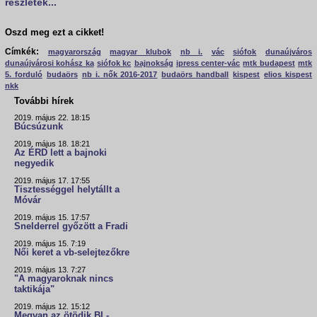
részletek...
Oszd meg ezt a cikket!
Címkék:
magyarország
magyar klubok
nb i.
vác
siófok
dunaújváros
dunaújvárosi kohász ka
siófok kc
bajnokság
ipress center-vác
mtk budapest
mtk
5. forduló
budaörs
nb i. nők 2016-2017
budaörs handball
kispest
elios kispest
nkk
További hírek
2019. május 22. 18:15
Búcsúzunk
2019. május 18. 18:21
Az ÉRD lett a bajnoki
negyedik
2019. május 17. 17:55
Tisztességgel helytállt a
Móvár
2019. május 15. 17:57
Snelderrel győzött a Fradi
2019. május 15. 7:19
Női keret a vb-selejtezőkre
2019. május 13. 7:27
"A magyaroknak nincs
taktikája"
2019. május 12. 15:12
Megvan az ötödik BL-