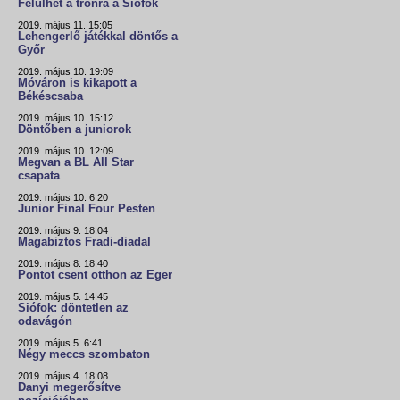
Felülhet a trónra a Siófok
2019. május 11. 15:05
Lehengerlő játékkal döntős a
Győr
2019. május 10. 19:09
Móváron is kikapott a
Békéscsaba
2019. május 10. 15:12
Döntőben a juniorok
2019. május 10. 12:09
Megvan a BL All Star
csapata
2019. május 10. 6:20
Junior Final Four Pesten
2019. május 9. 18:04
Magabiztos Fradi-diadal
2019. május 8. 18:40
Pontot csent otthon az Eger
2019. május 5. 14:45
Siófok: döntetlen az
odavágón
2019. május 5. 6:41
Négy meccs szombaton
2019. május 4. 18:08
Danyi megerősítve