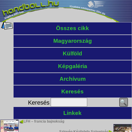
Összes cikk
Magyarország
Külföld
Képgaléria
Archívum
Keresés
Keresés
Linkek
LFH – francia bajnokság
Szlovén Kézilabda Szövetség