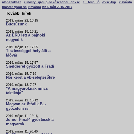
alapszakasz
eubility group-békéscsabai enkse
1. forduló
dvsc-tvp
kisvárda
master good se
kisvárda
nb i. nők 2016-2017
További hírek
2019. május 22. 18:15
Búcsúzunk
2019. május 18. 18:21
Az ÉRD lett a bajnoki
negyedik
2019. május 17. 17:55
Tisztességgel helytállt a
Móvár
2019. május 15. 17:57
Snelderrel győzött a Fradi
2019. május 15. 7:19
Női keret a vb-selejtezőkre
2019. május 13. 7:27
"A magyaroknak nincs
taktikája"
2019. május 12. 15:12
Megvan az ötödik BL-
győzelem is!
2019. május 11. 22:16
Junior Final4-győztesek a
magyarok
2019. május 11. 20:40