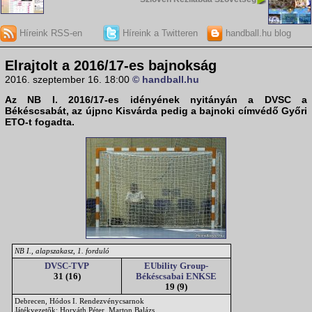
Híreink RSS-en
Híreink a Twitteren
handball.hu blog
Elrajtolt a 2016/17-es bajnokság
2016. szeptember 16. 18:00
© handball.hu
Az NB I. 2016/17-es idényének nyitányán a DVSC a
Békéscsabát, az újpnc Kisvárda pedig a bajnoki címvédő Győri
ETO-t fogadta.
NB I., alapszakasz, 1. forduló
DVSC-TVP
EUbility Group-
31 (16)
Békéscsabai ENKSE
19 (9)
Debrecen, Hódos I. Rendezvénycsarnok
Játékvezetők: Horváth Péter, Marton Balázs