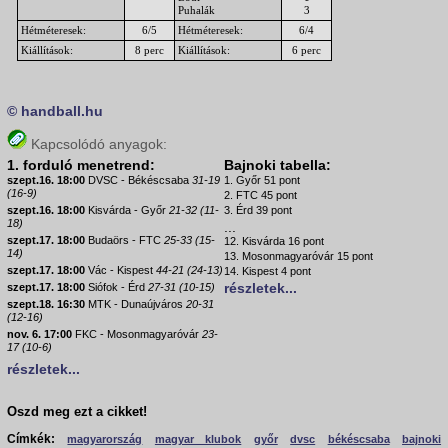
Puhalák
3
Hétméteresek:
6/5
Hétméteresek:
6/4
Kiállítások:
8 perc
Kiállítások:
6 perc
© handball.hu
Kapcsolódó anyagok:
1. forduló menetrend:
Bajnoki tabella:
szept.16. 18:00
DVSC - Békéscsaba
31-19
1. Győr 51 pont
(16-9)
2. FTC 45 pont
szept.16. 18:00
Kisvárda - Győr
21-32 (11-
3. Érd 39 pont
18)
...
szept.17. 18:00
Budaörs - FTC
25-33 (15-
12. Kisvárda 16 pont
14)
13. Mosonmagyaróvár 15 pont
szept.17. 18:00
Vác - Kispest
44-21 (24-13)
14. Kispest 4 pont
részletek...
szept.17. 18:00
Siófok - Érd
27-31 (10-15)
szept.18. 16:30
MTK - Dunaújváros
20-31
(12-16)
nov. 6. 17:00
FKC - Mosonmagyaróvár
23-
17 (10-6)
részletek...
Oszd meg ezt a cikket!
Címkék:
magyarország
magyar klubok
győr
dvsc
békéscsaba
bajnoki