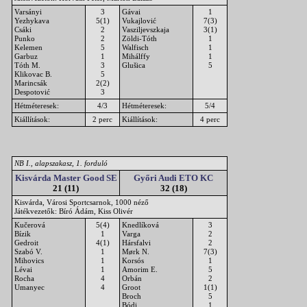
Varsányi
3
Gávai
1
Yezhykava
5(1)
Vukajlović
7(3)
Csáki
2
Vasziljevszkaja
3(1)
Punko
2
Zöldi-Tóth
1
Kelemen
5
Walfisch
1
Garbuz
1
Mihálffy
1
Tóth M.
3
Glušica
5
Klikovac B.
5
Marincsák
2(2)
Despotović
3
Hétméteresek:
4/3
Hétméteresek:
5/4
Kiállítások:
2 perc
Kiállítások:
4 perc
NB I., alapszakasz, 1. forduló
Kisvárda Master Good SE
Győri Audi ETO KC
21 (11)
32 (18)
Kisvárda, Városi Sportcsarnok, 1000 néző
Játékvezetők: Bíró Ádám, Kiss Olivér
Kučerová
5(4)
Knedlíková
3
Bízik
1
Varga
2
Gedroit
4(1)
Hársfalvi
2
Szabó V.
1
Mørk N.
7(3)
Mihovics
1
Korsós
1
Lévai
1
Amorim E.
5
Rocha
4
Orbán
2
Umanyec
4
Groot
1(1)
Broch
5
Bódi
1