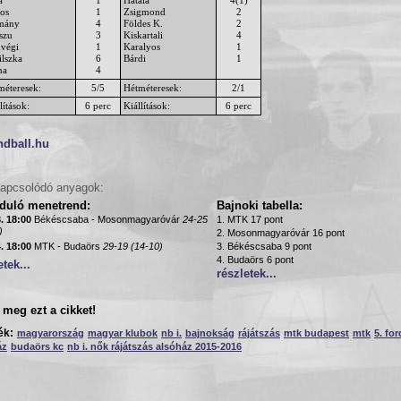
os
1
Zsigmond
2
mány
4
Földes K.
2
szu
3
Kiskartali
4
uvégi
1
Karalyos
1
ilszka
6
Bárdi
1
na
4
méteresek:
5/5
Hétméteresek:
2/1
lítások:
6 perc
Kiállítások:
6 perc
ndball.hu
apcsolódó anyagok:
rduló menetrend:
Bajnoki tabella:
. 18:00
Békéscsaba - Mosonmagyaróvár
24-25
1. MTK 17 pont
)
2. Mosonmagyaróvár 16 pont
. 18:00
MTK - Budaörs
29-19 (14-10)
3. Békéscsaba 9 pont
4. Budaörs 6 pont
etek...
részletek...
meg ezt a cikket!
ék:
magyarország
magyar klubok
nb i.
bajnokság
rájátszás
mtk budapest
mtk
5. fo
áz
budaörs kc
nb i. nők rájátszás alsóház 2015-2016