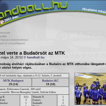
resszum
yright
 hozzá a kedvencekhez!
yen ez a kezdőlapom!
zel verte a Budaörsöt az MTK
 május 14. 20:52
© handball.hu
jnokság
alsóházi rájátszásában
a Budaörs az MTK otthonába látogatott é
z utolsó helyen végez.
női kézilabda liga, rájátszás a 9-12. helyért, 5. forduló
MTK Budapest
Budaörs KC
29 (14)
19 (10)
apest, Elektromos Csarnok, 300 néző
ékvezetők: Murvai-Buzogány László, Szilvási Gábor
og B.
5(5)
Németh N.
1
dvári
3
Ivanics
2
ubacher
1
Szabadfi
2
a
1
Hatala
4(1)