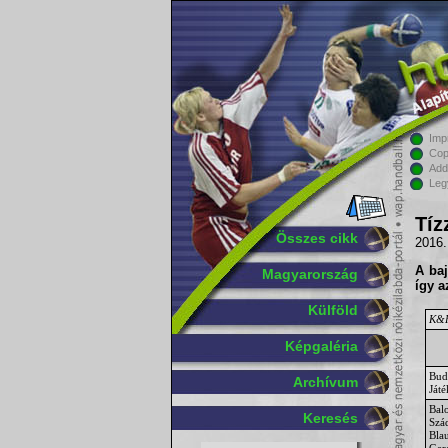
Imp
Cop
Add
Leg
Tíz
Összes cikk
2016.
A ba
Magyarország
így a
Külföld
K&H 
Képgaléria
Bud
Archívum
Ját
Bal
Keresés
Szá
Bla
Ger