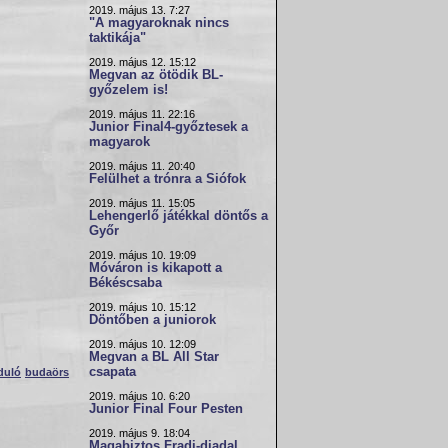
2019. május 13. 7:27
"A magyaroknak nincs
taktikája"
2019. május 12. 15:12
Megvan az ötödik BL-
győzelem is!
2019. május 11. 22:16
Junior Final4-győztesek a
magyarok
2019. május 11. 20:40
Felülhet a trónra a Siófok
2019. május 11. 15:05
Lehengerlő játékkal döntős a
Győr
2019. május 10. 19:09
Móváron is kikapott a
Békéscsaba
2019. május 10. 15:12
Döntőben a juniorok
2019. május 10. 12:09
Megvan a BL All Star
csapata
rduló
budaörs
2019. május 10. 6:20
Junior Final Four Pesten
2019. május 9. 18:04
Magabiztos Fradi-diadal