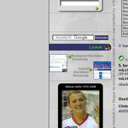
Dak
Ter
Hos
Fal
Gor
Bar
Hét
Kiál
© ha
Linkek
Budapesti Kézilabda
Szövetség
K
5. fo
Izlandi
máj.13
Kézilabda
(10-14
Szövetség
máj.14
részl
Oszd 
Címk
alsóh