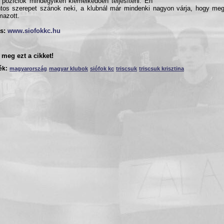
 pozíciók mindegyikén kiemelkedően teljesíteni. Én
ntos szerepet szánok neki, a klubnál már mindenki nagyon várja, hogy me
mazott.
s:
www.siofokkc.hu
meg ezt a cikket!
ék:
magyarország
magyar klubok
siófok kc
triscsuk
triscsuk krisztina