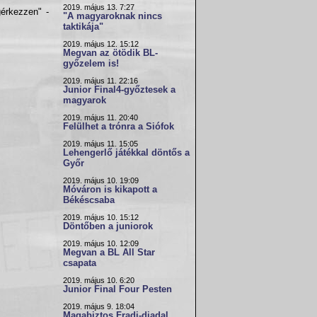
2019. május 13. 7:27
gérkezzen" -
"A magyaroknak nincs
taktikája"
2019. május 12. 15:12
Megvan az ötödik BL-
győzelem is!
2019. május 11. 22:16
Junior Final4-győztesek a
magyarok
2019. május 11. 20:40
Felülhet a trónra a Siófok
2019. május 11. 15:05
Lehengerlő játékkal döntős a
Győr
2019. május 10. 19:09
Móváron is kikapott a
Békéscsaba
2019. május 10. 15:12
Döntőben a juniorok
2019. május 10. 12:09
Megvan a BL All Star
csapata
2019. május 10. 6:20
Junior Final Four Pesten
2019. május 9. 18:04
Magabiztos Fradi-diadal