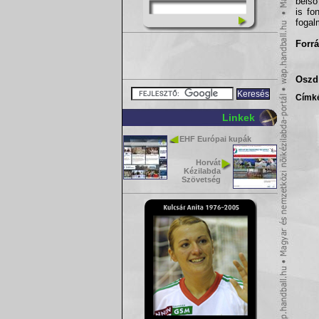
belső
is fo
fogal
Forrá
Oszd 
Címk
Linkek
EHF Európai kupák
Horvát
Kézilabda
Szövetség