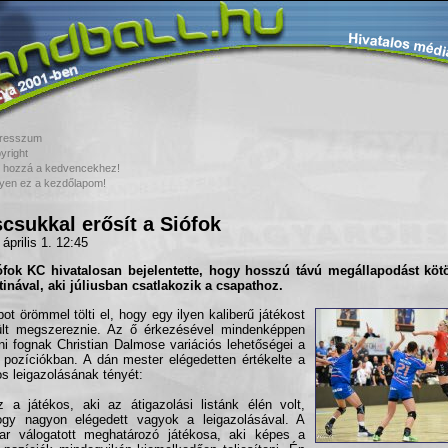
resszum
yright
 hozzá a kedvencekhez!
yen ez a kezdőlapom!
scsukkal erősít a Siófok
április 1. 12:45
fok KC hivatalosan bejelentette, hogy hosszú távú megállapodást kötö
tinával, aki júliusban csatlakozik a csapathoz.
bot örömmel tölti el, hogy egy ilyen kaliberű játékost
ült megszereznie. Az ő érkezésével mindenképpen
ni fognak Christian Dalmose variációs lehetőségei a
 pozíciókban. A dán mester elégedetten értékelte a
os leigazolásának tényét:
 a játékos, aki az átigazolási listánk élén volt,
ogy nagyon elégedett vagyok a leigazolásával. A
ar válogatott meghatározó játékosa, aki képes a