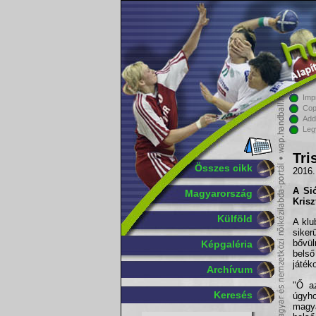
Imp
Cop
Add
Leg
Tri
Összes cikk
2016. 
A Sió
Magyarország
Krisz
Külföld
A klu
siker
bővül
Képgaléria
belső
játék
Archívum
"Ő az
Keresés
úgyh
magy