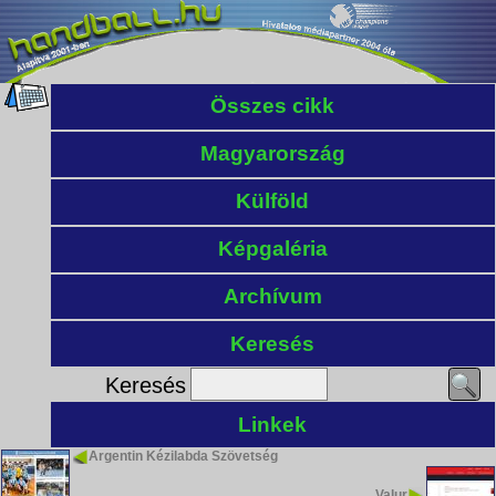
Összes cikk
Magyarország
Külföld
Képgaléria
Archívum
Keresés
Keresés
Linkek
Argentin Kézilabda Szövetség
Valur