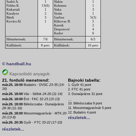
Szabó A.
1
Slakta
1
Földes K.
13(6)
Kelemen
1
Kiskartali
1
Siska
3
Karalyos
2
Sirián
1
Bárdi
3
Garbuz
5(3)
Kovács Al.
1
Klikovac B.
5
Karnik
2
Despotović
4
Kudor
6
Hétméteresek:
7/6
Hétméteresek:
6/3
Kiállítások:
8 perc
Kiállítások:
16 perc
© handball.hu
Kapcsolódó anyagok:
21. forduló menetrend:
Bajnoki tabella:
már.25. 18:00
Budaörs - DVSC
23-35 (14-
1. Győr 41 pont
16)
2. FTC 41 pont
már.26. 18:00
Vác - Siófok
24-26 (11-14)
3. Dunaújváros 31 pont
...
már.26. 18:00
Érd - FKC
32-23 (15-13)
10. Békéscsaba 9 pont
már.26. 18:00
Békéscsaba - Dunaújváros
11. Mosonmagyaróvár 5 pont
28-36 (11-16)
12. Budaörs 4 pont
már.26. 18:00
Mosonmagyaróvár - MTK
20-
részletek...
20 (13-8)
már.26. 20:35
Győr - FTC
33-22 (17-10)
részletek...