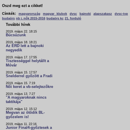
Oszd meg ezt a cikket!
Címkék:
magyarország
magyar klubok
dvsc
bajnoki
alapszakasz
dvsc-tvp
budaörs
nb i. nők 2015-2016
budaörs kc
21. forduló
További hírek
2019. május 22. 18:15
Búcsúzunk
2019. május 18. 18:21
Az ÉRD lett a bajnoki
negyedik
2019. május 17. 17:55
Tisztességgel helytállt a
Móvár
2019. május 15. 17:57
Snelderrel győzött a Fradi
2019. május 15. 7:19
Női keret a vb-selejtezőkre
2019. május 13. 7:27
"A magyaroknak nincs
taktikája"
2019. május 12. 15:12
Megvan az ötödik BL-
győzelem is!
2019. május 11. 22:16
Junior Final4-győztesek a