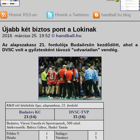
Híreink RSS-en
Híreink a Twitteren
handball.hu blog
Újabb két biztos pont a Lokinak
2016. március 25. 19:52
© handball.hu
Az alapszakasz 21. fordulója Budaörsön kezdődött, ahol a
DVSC volt a győztesként távozó "udvariatlan" vendég.
K&H női kézilabda liga, alapszakasz, 21. forduló
Budaörs KC
DVSC-TVP
23 (14)
35 (16)
Budaörs, Városi Uszoda és Sportcsarnok, 500 néző
Játékvezetők: Babicz Gábor, Haskó Tamás
Földes V.
1
Szilágyi
2
Hatala
1
Varsányi
5