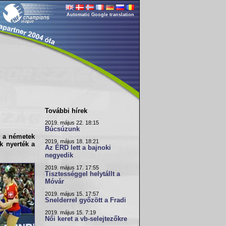
Automatic Google translation
További hírek
2019. május 22. 18:15
Búcsúzunk
a németek
2019. május 18. 18:21
k nyerték a
Az ÉRD lett a bajnoki
negyedik
2019. május 17. 17:55
Tisztességgel helytállt a
Móvár
2019. május 15. 17:57
Snelderrel győzött a Fradi
2019. május 15. 7:19
Női keret a vb-selejtezőkre