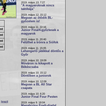
2019. május 13. 7:27
"A magyaroknak nincs
taktikája"
2019. május 12. 15:12
Megvan az ötödik BL-
győzelem is!
2019. május 11. 22:16
nt
Junior Final4-győztesek a
magyarok
nt
2019. május 11. 20:40
nt
Felülhet a trónra a Siófok
nt
2019. május 11. 15:05
Lehengerlő játékkal döntős a
Győr
2019. május 10. 19:09
Móváron is kikapott a
Békéscsaba
2019. május 10. 15:12
Döntőben a juniorok
2019. május 10. 12:09
Megvan a BL All Star
csapata
2019. május 10. 6:20
Junior Final Four Pesten
l
brazil
2019. május 9. 18:04
Magabiztos Fradi-diadal