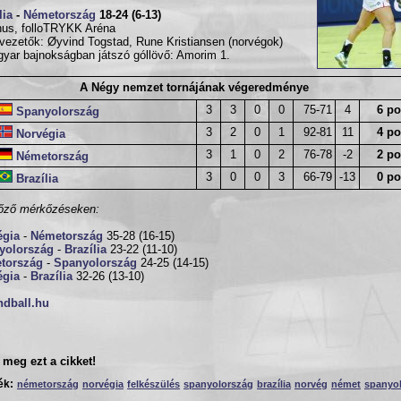
lia
-
Németország
18-24 (6-13)
us, folloTRYKK Aréna
vezetők: Øyvind Togstad, Rune Kristiansen (norvégok)
yar bajnokságban játszó góllövő: Amorim 1.
A Négy nemzet tornájának végeredménye
3
3
0
0
75-71
4
6 po
Spanyolország
3
2
0
1
92-81
11
4 po
Norvégia
3
1
0
2
76-78
-2
2 po
Németország
3
0
0
3
66-79
-13
0 po
Brazília
őző mérkőzéseken:
égia
-
Németország
35-28 (16-15)
yolország
-
Brazília
23-22 (11-10)
tország
-
Spanyolország
24-25 (14-15)
égia
-
Brazília
32-26 (13-10)
ndball.hu
meg ezt a cikket!
ék:
németország
norvégia
felkészülés
spanyolország
brazília
norvég
német
spanyo