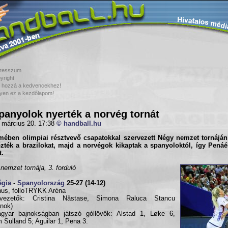
resszum
yright
 hozzá a kedvencekhez!
yen ez a kezdőlapom!
panyolok nyerték a norvég tornát
 március 20. 17:38
© handball.hu
mében olimpiai résztvevő csapatokkal szervezett
Négy nemzet tornáján
zték a brazilokat, majd a norvégok kikaptak a spanyoloktól, így Penáé
t.
nemzet tornája, 3. forduló
égia
-
Spanyolország
25-27 (14-12)
us, folloTRYKK Aréna
kvezetők: Cristina Năstase, Simona Raluca Stancu
nok)
gyar bajnokságban játszó góllövők: Alstad 1, Løke 6,
 Sulland 5; Aguilar 1, Pena 3.