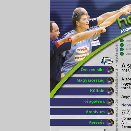
Imp
Cop
Add
Leg
A s
Összes cikk
2016.
A zö
Magyarország
legyő
torná
Külföld
Négy 
Képgaléria
Norv
Langh
Archívum
Játé
(romá
Keresés
A ma
Jørum