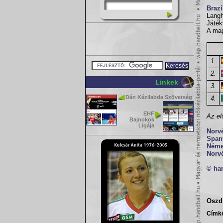
Brazí
Langh
Játék
A mag
1.
2.
Linkek
3.
Dán Kézilabda Szövetség
4.
EHF
Az el
Bajnokok
Ligája
Norv
Span
Néme
Norv
© ha
Oszd 
Címk