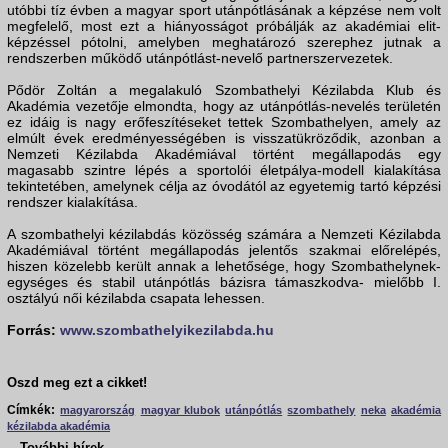
utóbbi tíz évben a magyar sport utánpótlásának a képzése nem volt
megfelelő, most ezt a hiányosságot próbálják az akadémiai elit-
képzéssel pótolni, amelyben meghatározó szerephez jutnak a
rendszerben működő utánpótlást-nevelő partnerszervezetek.
Pődör Zoltán a megalakuló Szombathelyi Kézilabda Klub és
Akadémia vezetője elmondta, hogy az utánpótlás-nevelés területén
ez idáig is nagy erőfeszítéseket tettek Szombathelyen, amely az
elmúlt évek eredményességében is visszatükröződik, azonban a
Nemzeti Kézilabda Akadémiával történt megállapodás egy
magasabb szintre lépés a sportolói életpálya-modell kialakítása
tekintetében, amelynek célja az óvodától az egyetemig tartó képzési
rendszer kialakítása.
A szombathelyi kézilabdás közösség számára a Nemzeti Kézilabda
Akadémiával történt megállapodás jelentős szakmai előrelépés,
hiszen közelebb került annak a lehetősége, hogy Szombathelynek-
egységes és stabil utánpótlás bázisra támaszkodva- mielőbb I.
osztályú női kézilabda csapata lehessen.
Forrás:
www.szombathelyikezilabda.hu
Oszd meg ezt a cikket!
Címkék:
magyarország
magyar klubok
utánpótlás
szombathely
neka
akadémia
kézilabda akadémia
További hírek