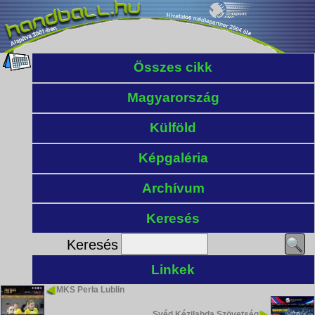
Összes cikk
Magyarország
Külföld
Képgaléria
Archívum
Keresés
Keresés
Linkek
MKS Perła Lublin
Svéd Kézilabda Szövetség