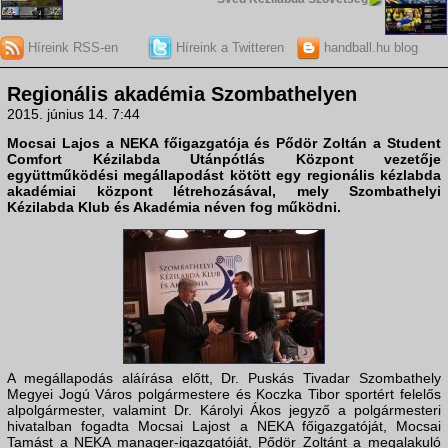
Híreink RSS-en
Híreink a Twitteren
handball.hu blog
Regionális akadémia Szombathelyen
2015. június 14. 7:44
Mocsai Lajos a NEKA főigazgatója és Pődör Zoltán a Student
Comfort Kézilabda Utánpótlás Központ vezetője
együttműködési megállapodást kötött egy regionális kézlabda
akadémiai központ létrehozásával, mely Szombathelyi
Kézilabda Klub és Akadémia néven fog működni.
A megállapodás aláírása előtt, Dr. Puskás Tivadar Szombathely
Megyei Jogú Város polgármestere és Koczka Tibor sportért felelős
alpolgármester, valamint Dr. Károlyi Ákos jegyző a polgármesteri
hivatalban fogadta Mocsai Lajost a NEKA főigazgatóját, Mocsai
Tamást a NEKA manager-igazgatóját, Pődör Zoltánt a megalakuló