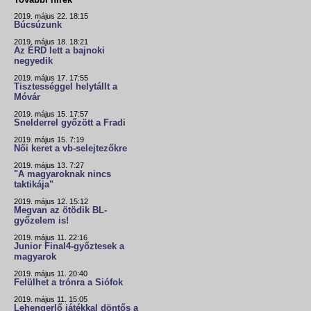
2019. május 22. 18:15
Búcsúzunk
2019. május 18. 18:21
Az ÉRD lett a bajnoki
negyedik
2019. május 17. 17:55
Tisztességgel helytállt a
Móvár
2019. május 15. 17:57
Snelderrel győzött a Fradi
2019. május 15. 7:19
Női keret a vb-selejtezőkre
2019. május 13. 7:27
"A magyaroknak nincs
taktikája"
2019. május 12. 15:12
Megvan az ötödik BL-
győzelem is!
2019. május 11. 22:16
Junior Final4-győztesek a
magyarok
2019. május 11. 20:40
Felülhet a trónra a Siófok
2019. május 11. 15:05
Lehengerlő játékkal döntős a