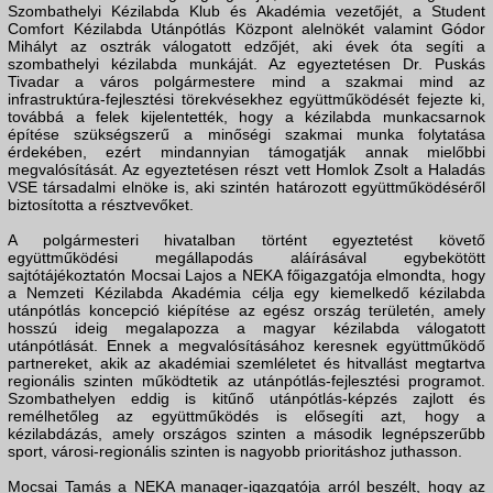
Szombathelyi Kézilabda Klub és Akadémia vezetőjét, a Student
Comfort Kézilabda Utánpótlás Központ alelnökét valamint Gódor
Mihályt az osztrák válogatott edzőjét, aki évek óta segíti a
szombathelyi kézilabda munkáját. Az egyeztetésen Dr. Puskás
Tivadar a város polgármestere mind a szakmai mind az
infrastruktúra-fejlesztési törekvésekhez együttműködését fejezte ki,
továbbá a felek kijelentették, hogy a kézilabda munkacsarnok
építése szükségszerű a minőségi szakmai munka folytatása
érdekében, ezért mindannyian támogatják annak mielőbbi
megvalósítását. Az egyeztetésen részt vett Homlok Zsolt a Haladás
VSE társadalmi elnöke is, aki szintén határozott együttműködéséről
biztosította a résztvevőket.
A polgármesteri hivatalban történt egyeztetést követő
együttműködési megállapodás aláírásával egybekötött
sajtótájékoztatón Mocsai Lajos a NEKA főigazgatója elmondta, hogy
a Nemzeti Kézilabda Akadémia célja egy kiemelkedő kézilabda
utánpótlás koncepció kiépítése az egész ország területén, amely
hosszú ideig megalapozza a magyar kézilabda válogatott
utánpótlását. Ennek a megvalósításához keresnek együttműködő
partnereket, akik az akadémiai szemléletet és hitvallást megtartva
regionális szinten működtetik az utánpótlás-fejlesztési programot.
Szombathelyen eddig is kitűnő utánpótlás-képzés zajlott és
remélhetőleg az együttműködés is elősegíti azt, hogy a
kézilabdázás, amely országos szinten a második legnépszerűbb
sport, városi-regionális szinten is nagyobb prioritáshoz juthasson.
Mocsai Tamás a NEKA manager-igazgatója arról beszélt, hogy az