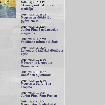
2019. május 13. 7:27
"A magyaroknak nincs
taktikája"
2019. május 12. 15:12
Megvan az ötödik BL-
győzelem is!
2019. május 11. 22:16
Junior Final4-győztesek a
magyarok
2019. május 11. 20:40
Felülhet a trónra a Siófok
2019. május 11. 15:05
Lehengerlő játékkal döntős a
Győr
2019. május 10. 19:09
Móváron is kikapott a
Békéscsaba
2019. május 10. 15:12
Döntőben a juniorok
2019. május 10. 12:09
Megvan a BL All Star
csapata
2019. május 10. 6:20
Junior Final Four Pesten
2019. május 9. 18:04
Magabiztos Fradi-diadal