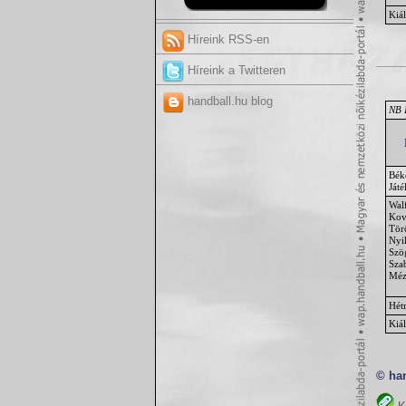
Kiál
Híreink RSS-en
Híreink a Twitteren
handball.hu blog
NB I
Bék
Játé
Wal
Kov
Tör
Nyi
Szö
Sza
Méz
Hét
Kiál
© ha