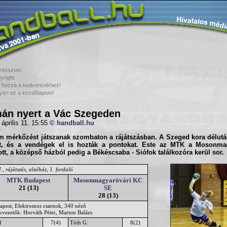
resszum
yright
 hozzá a kedvencekhez!
yen ez a kezdőlapom!
án nyert a Vác Szegeden
 április 11. 15:55
© handball.hu
m mérkőzést játszanak szombaton a
rájátszás
ban. A
Szeged
kora délutá
t, és a vendégek el is hozták a pontokat. Este az
MTK
a
Mosonmag
ott, a középső házból pedig a
Békéscsaba - Siófok
találkozóra kerül sor.
., rájátszás, alsóház, 1. forduló
MTK Budapest
Mosonmagyaróvári KC
21 (13)
SE
28 (13)
apest, Elektromos csarnok, 340 néző
ékvezetők: Horváth Péter, Marton Balázs
f
7(4)
Tóth G.
8(2)