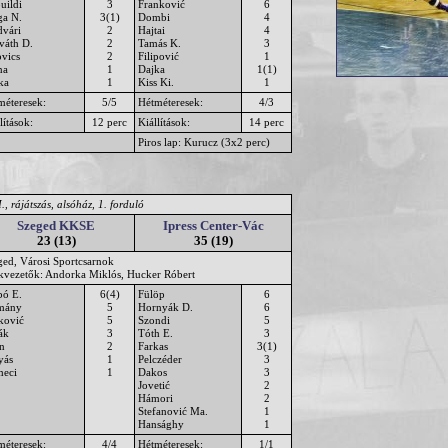
uildi
3
Franković
6
ga N.
3(1)
Dombi
4
dvári
2
Hajtai
4
váth D.
2
Tamás K.
3
ovics
2
Filipović
1
na
1
Dajka
1(1)
ka
1
Kiss Ki.
1
méteresek:
5/5
Hétméteresek:
4/3
lítások:
12 perc
Kiállítások:
14 perc
Piros lap: Kurucz (3x2 perc)
., rájátszás, alsóház, 1. forduló
Szeged KKSE
Ipress Center-Vác
23 (13)
35 (19)
ged, Városi Sportcsarnok
ékvezetők: Andorka Miklós, Hucker Róbert
bó E.
6(4)
Fülöp
6
mány
5
Hornyák D.
6
ković
5
Szondi
5
ák
3
Tóth E.
3
n
2
Farkas
3(1)
yás
1
Pelczéder
3
meci
1
Dakos
3
Jovetić
2
Hámori
2
Stefanović Ma.
1
Hansághy
1
méteresek:
4/4
Hétméteresek:
1/1