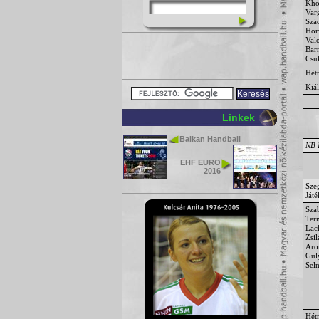
Kho
Var
Szá
Hor
Val
Bar
Csu
Hét
Kiál
Linkek
Balkan Handball
NB I
EHF EURO
2016
Sze
Ját
Sza
Ter
Lac
Zsil
Aro
Gul
Sel
Hét