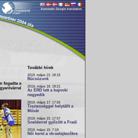
Automatic Google translation
További hírek
2019. május 22. 18:15
Búcsúzunk
n fogadta a
2019. május 18. 18:21
yaróvár
ral
Az ÉRD lett a bajnoki
negyedik
2019. május 17. 17:55
Tisztességgel helytállt a
Móvár
2019. május 15. 17:57
Snelderrel győzött a Fradi
2019. május 15. 7:19
Női keret a vb-selejtezőkre