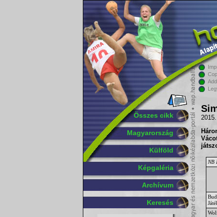
Imp
Cop
Add
Leg
Sim
Összes cikk
2015.
Háro
Magyarország
Vác
o
játsz
Külföld
NB I
Képgaléria
Archívum
Bud
Keresés
Ját
Wol