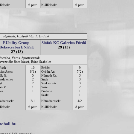
lítások:
6 perc
Kiállítások:
6 perc
., rájátszás, középső ház, 1. forduló
EUbility Group-
Siófok KC-Galerius Fürdő
Békéscsabai ENKSE
29 (13)
27 (13)
éscsaba, Városi Sportcsarnok
kvezetők: Bacs József, Bóna Szabolcs
fisch
10
Erdősi
9
ács Anett
6(1)
Orbán An.
7(2)
ök G.
5
Németh Cs.
3
kolajenko
2
Such
3
gi
2
Szekerczés
3
bó V.
1
Wörz
2
es
1
Piedade
1
Szalai
1
méteresek:
2/1
Hétméteresek:
4/2
lítások:
6 perc
Kiállítások:
8 perc
ndball.hu