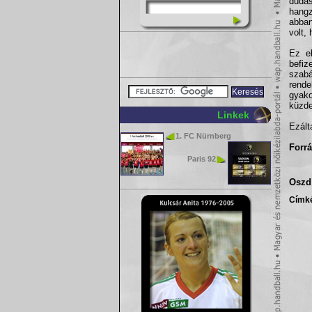
dudas
hangz
abban
volt,
Ez e
befiz
szabá
rende
gyako
küzde
Linkek
Ezált
1. FC Nürnberg
Forrá
Paris 92
Oszd 
Címk