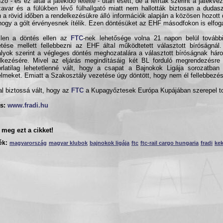
zó - és ez által a játékidő letelte - után esett, de a leírtak szerint a játékv
avar és a fülükben lévő fülhallgató miatt nem hallották biztosan a dudas
 a rövid időben a rendelkezésükre álló információk alapján a közösen hozott
 hogy a gólt érvényesnek ítélik. Ezen döntésüket az EHF másodfokon is elfog
llen a döntés ellen az
FTC
-nek lehetősége volna 21 napon belül tovább
etése mellett fellebbezni az EHF által működtetett választott bíróságnál.
lyok szerint a végleges döntés meghozatalára a választott bíróságnak hár
lkezésére. Mivel az eljárás megindításáig két BL forduló megrendezésre 
rlatilag lehetetlenné vált, hogy a csapat a Bajnokok Ligája sorozatban 
lmeket. Emiatt a Szakosztály vezetése úgy döntött, hogy nem él fellebbezési
al biztossá vált, hogy az
FTC
a Kupagyőztesek Európa Kupájában szerepel t
s:
www.fradi.hu
meg ezt a cikket!
ék:
magyarország
magyar klubok
bajnokok ligája
ftc
ftc-rail cargo hungaria
fradi
ke