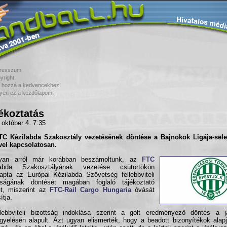
resszum
yright
 hozzá a kedvencekhez!
yen ez a kezdőlapom!
ékoztatás
 október 4. 7:35
TC Kézilabda Szakosztály vezetésének döntése a Bajnokok Ligája-sele
el kapcsolatosan.
yan arról már korábban beszámoltunk, az
FTC
labda Szakosztályának vezetése csütörtökön
pta az Európai Kézilabda Szövetség fellebbviteli
ttságának döntését magában foglaló tájékoztató
et, miszerint az
FTC-Rail Cargo Hungaria
óvását
ítja.
lebbviteli bizottság indoklása szerint a gólt eredményező döntés a j
gyelésén alapult. Azt ugyan elismerték, hogy a beadott bizonyítékok alapj