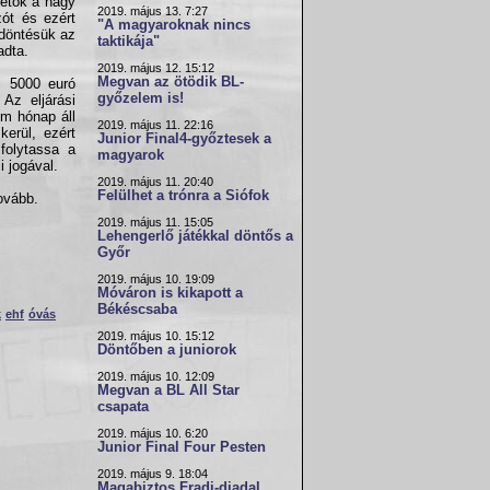
ezetők a nagy
2019. május 13. 7:27
zót és ezért
"A magyaroknak nincs
 döntésük az
taktikája"
adta.
2019. május 12. 15:12
Megvan az ötödik BL-
i 5000 euró
győzelem is!
 Az eljárási
om hónap áll
2019. május 11. 22:16
kerül, ezért
Junior Final4-győztesek a
folytassa a
magyarok
 jogával.
2019. május 11. 20:40
Felülhet a trónra a Siófok
ovább.
2019. május 11. 15:05
Lehengerlő játékkal döntős a
Győr
2019. május 10. 19:09
Móváron is kikapott a
Békéscsaba
k
ehf
óvás
2019. május 10. 15:12
Döntőben a juniorok
2019. május 10. 12:09
Megvan a BL All Star
csapata
2019. május 10. 6:20
Junior Final Four Pesten
2019. május 9. 18:04
Magabiztos Fradi-diadal