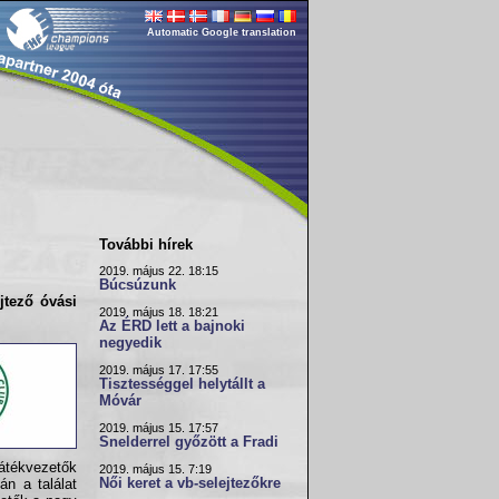
Automatic Google translation
További hírek
2019. május 22. 18:15
Búcsúzunk
jtező óvási
2019. május 18. 18:21
Az ÉRD lett a bajnoki
negyedik
2019. május 17. 17:55
Tisztességgel helytállt a
Móvár
2019. május 15. 17:57
Snelderrel győzött a Fradi
átékvezetők
2019. május 15. 7:19
Női keret a vb-selejtezőkre
án a találat