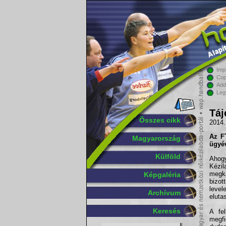
Imp
Cop
Add
Leg
Táj
Összes cikk
2014.
Az F
Magyarország
ügyév
Külföld
Ahog
Kézi
megka
Képgaléria
bizo
level
Archívum
elutas
Keresés
A fel
megfi