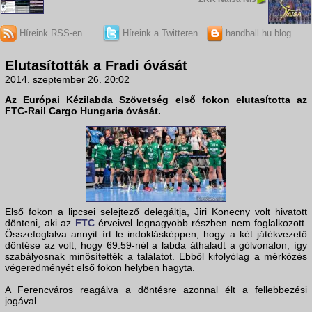
Híreink RSS-en
Híreink a Twitteren
handball.hu blog
Elutasították a Fradi óvását
2014. szeptember 26. 20:02
Az
Európai Kézilabda Szövetség
első fokon elutasította az
FTC-Rail Cargo Hungaria
óvását.
Első fokon a lipcsei selejtező delegáltja, Jiri Konecny volt hivatott
dönteni, aki az
FTC
érveivel legnagyobb részben nem foglalkozott.
Összefoglalva annyit írt le indoklásképpen, hogy a két játékvezető
döntése az volt, hogy 69.59-nél a labda áthaladt a gólvonalon, így
szabályosnak minősítették a találatot. Ebből kifolyólag a mérkőzés
végeredményét első fokon helyben hagyta.
A Ferencváros reagálva a döntésre azonnal élt a fellebbezési
jogával.