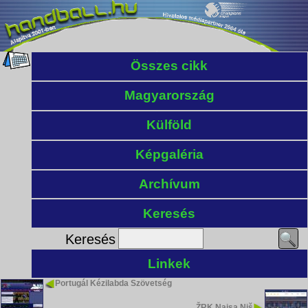
Összes cikk
Magyarország
Külföld
Képgaléria
Archívum
Keresés
Keresés
Linkek
Portugál Kézilabda Szövetség
ŽRK Naisa Niš