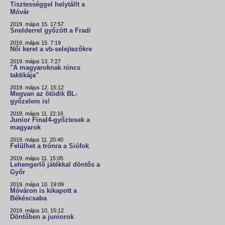
Tisztességgel helytállt a
Móvár
2019. május 15. 17:57
Snelderrel győzött a Fradi
2019. május 15. 7:19
Női keret a vb-selejtezőkre
2019. május 13. 7:27
"A magyaroknak nincs
taktikája"
2019. május 12. 15:12
Megvan az ötödik BL-
győzelem is!
2019. május 11. 22:16
Junior Final4-győztesek a
magyarok
2019. május 11. 20:40
Felülhet a trónra a Siófok
2019. május 11. 15:05
Lehengerlő játékkal döntős a
Győr
2019. május 10. 19:09
Móváron is kikapott a
Békéscsaba
2019. május 10. 15:12
Döntőben a juniorok