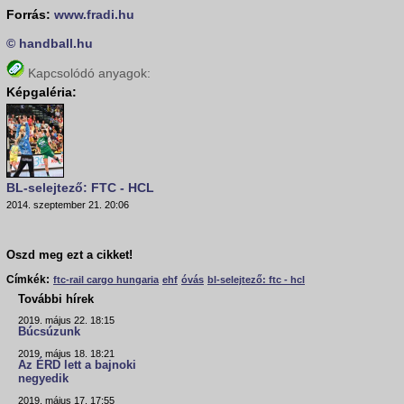
Forrás:
www.fradi.hu
© handball.hu
Kapcsolódó anyagok:
Képgaléria:
BL-selejtező: FTC - HCL
2014. szeptember 21. 20:06
Oszd meg ezt a cikket!
Címkék:
ftc-rail cargo hungaria
ehf
óvás
bl-selejtező: ftc - hcl
További hírek
2019. május 22. 18:15
Búcsúzunk
2019. május 18. 18:21
Az ÉRD lett a bajnoki
negyedik
2019. május 17. 17:55