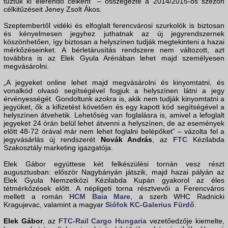
tűztük ki elérendő célként” – összegezte a 2014/2015-ös szezon
célkitűzéseit Jeney Zsolt Ákos.
Szeptembertől vidéki és elfoglalt ferencvárosi szurkolók is biztosan
és kényelmesen jegyhez juthatnak az új jegyrendszernek
köszönhetően, így biztosan a helyszínen tudják megtekinteni a hazai
mérkőzéseinket. A bérletárusítás rendszere nem változott, azt
továbbra is az Elek Gyula Arénában lehet majd személyesen
megvásárolni.
„A jegyeket online lehet majd megvásárolni és kinyomtatni, és
vonalkód olvasó segítségével fogjuk a helyszínen látni a jegy
érvényességét. Gondoltunk azokra is, akik nem tudják kinyomtatni a
jegyüket, ők a kifizetést követően és egy kapott kód segítségével a
helyszínen átvehetik. Lehetőség van foglalásra is, amivel a lefoglalt
jegyeket 24 órán belül lehet átvenni a helyszínen, de az események
előtt 48-72 órával már nem lehet foglalni belépőket” – vázolta fel a
jegyvásárlás új rendszerét
Novák András
, az
FTC
Kézilabda
Szakosztály marketing igazgatója.
Elek Gábor együttese két felkészülési tornán vesz részt
augusztusban: először Nagybányán játszik, majd hazai pályán az
Elek Gyula Nemzetközi Kézilabda Kupán gyakorol az éles
tétmérkőzések előtt. A népligeti torna résztvevői a Ferencváros
mellett a román
HCM Baia Mare
, a szerb WHC Radnicki
Kragujevac, valamint a magyar
Siófok KC-Galerius Fürdő
.
Elek Gábor
, az
FTC-Rail Cargo Hungaria
vezetőedzője kiemelte,