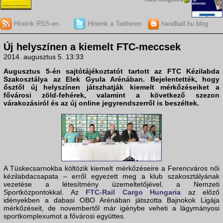
Híreink RSS-en
Híreink a Twitteren
handball.hu blog
Új helyszínen a kiemelt FTC-meccsek
2014. augusztus 5. 13:33
Augusztus 5-én sajtótájékoztatót tartott az FTC Kézilabda
Szakosztálya az Elek Gyula Arénában. Bejelentették, hogy
ősztől új helyszínen játszhatják kiemelt mérkőzéseiket a
fővárosi zöld-fehérek, valamint a következő szezon
várakozásiról és az új online jegyrendszerről is beszéltek.
A Tüskecsarnokba költözik kiemelt mérkőzéseire a Ferencváros női
kézilabdacsapata – erről egyezett meg a klub szakosztályának
vezetése a létesítmény üzemeltetőjével, a Nemzeti
Sportközpontokkal. Az
FTC-Rail Cargo Hungaria
az előző
idényekben a dabasi OBO Arénában játszotta Bajnokok Ligája
mérkőzéseit, de novembertől már igénybe veheti a lágymányosi
sportkomplexumot a fővárosi együttes.