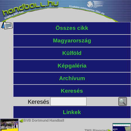
Összes cikk
Magyarország
Külföld
Képgaléria
Archívum
Keresés
Keresés
Linkek
BVB Dortmund Handball
TMS Ringsted