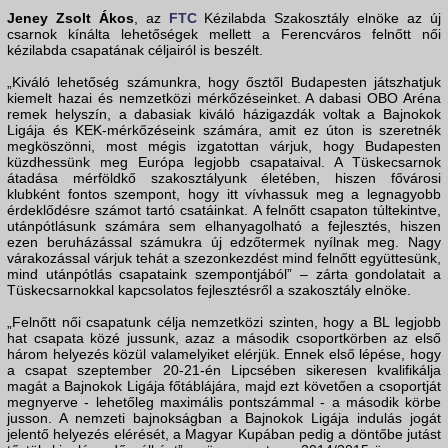
Jeney Zsolt Ákos
, az
FTC
Kézilabda Szakosztály elnöke az új
csarnok kínálta lehetőségek mellett a Ferencváros felnőtt női
kézilabda csapatának céljairól is beszélt.
„Kiváló lehetőség számunkra, hogy ősztől Budapesten játszhatjuk
kiemelt hazai és nemzetközi mérkőzéseinket. A dabasi OBO Aréna
remek helyszín, a dabasiak kiváló házigazdák voltak a Bajnokok
Ligája és KEK-mérkőzéseink számára, amit ez úton is szeretnék
megköszönni, most mégis izgatottan várjuk, hogy Budapesten
küzdhessünk meg Európa legjobb csapataival. A Tüskecsarnok
átadása mérföldkő szakosztályunk életében, hiszen fővárosi
klubként fontos szempont, hogy itt vívhassuk meg a legnagyobb
érdeklődésre számot tartó csatáinkat. A felnőtt csapaton túltekintve,
utánpótlásunk számára sem elhanyagolható a fejlesztés, hiszen
ezen beruházással számukra új edzőtermek nyílnak meg. Nagy
várakozással várjuk tehát a szezonkezdést mind felnőtt együttesünk,
mind utánpótlás csapataink szempontjából” – zárta gondolatait a
Tüskecsarnokkal kapcsolatos fejlesztésről a szakosztály elnöke.
„Felnőtt női csapatunk célja nemzetközi szinten, hogy a BL legjobb
hat csapata közé jussunk, azaz a második csoportkörben az első
három helyezés közül valamelyiket elérjük. Ennek első lépése, hogy
a csapat szeptember 20-21-én Lipcsében sikeresen kvalifikálja
magát a Bajnokok Ligája főtáblájára, majd ezt követően a csoportját
megnyerve - lehetőleg maximális pontszámmal - a második körbe
jusson. A nemzeti bajnokságban a Bajnokok Ligája indulás jogát
jelentő helyezés elérését, a Magyar Kupában pedig a döntőbe jutást