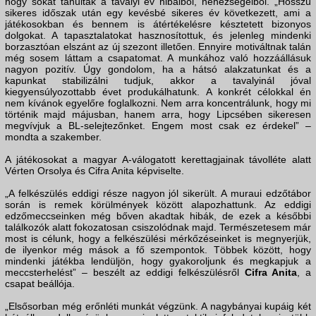
hogy sokat tanultak a tavalyi év hibáiból, nehézségeiből. „Hosszú
sikeres időszak után egy kevésbé sikeres év következett, ami a
játékosokban és bennem is átértékelésre késztetett bizonyos
dolgokat. A tapasztalatokat hasznosítottuk, és jelenleg mindenki
borzasztóan elszánt az új szezont illetően. Ennyire motiváltnak talán
még sosem láttam a csapatomat. A munkához való hozzáállásuk
nagyon pozitív. Úgy gondolom, ha a hátsó alakzatunkat és a
kapunkat stabilizálni tudjuk, akkor a tavalyinál jóval
kiegyensúlyozottabb évet produkálhatunk. A konkrét célokkal én
nem kívánok egyelőre foglalkozni. Nem arra koncentrálunk, hogy mi
történik majd májusban, hanem arra, hogy Lipcsében sikeresen
megvívjuk a BL-selejtezőnket. Engem most csak ez érdekel” –
mondta a szakember.
A játékosokat a magyar A-válogatott kerettagjainak távolléte alatt
Vérten Orsolya és Cifra Anita képviselte.
„A felkészülés eddigi része nagyon jól sikerült. A muraui edzőtábor
során is remek körülmények között alapozhattunk. Az eddigi
edzőmeccseinken még bőven akadtak hibák, de ezek a későbbi
találkozók alatt fokozatosan csiszolódnak majd. Természetesem már
most is célunk, hogy a felkészülési mérkőzéseinket is megnyerjük,
de ilyenkor még mások a fő szempontok. Többek között, hogy
mindenki játékba lendüljön, hogy gyakoroljunk és megkapjuk a
meccsterhelést” – beszélt az eddigi felkészülésről
Cifra Anita
, a
csapat beállója.
„Elsősorban még erőnléti munkát végzünk. A nagybányai kupáig két