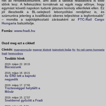
hét áll rendelkezésünkre, ami alatt a taktikai feladatokra is több
időnk lesz. A felkészülési tornáknak az egyik nagy előnye, hogy
egymást követő napokon tudunk játszani komoly ellenfelek ellen. Ez
jól illeszkedik a BL-selejtező lebonyolítási rendjéhez is, és
számunkra jelenleg a kvalifikáció sikeres teljesítése a legfontosabb”
– mondta a sajtótájékoztató zárásaként az
FTC-Rail Cargo
Hungaria
balszélsője.
Forrás:
www.fradi.hu
Oszd meg ezt a cikket!
Címkék:
magyarország
magyar klubok
bajnokok ligája
ftc
ftc-rail cargo hungaria
fradi
ferencváros
További hírek
2019. május 22. 18:15
Búcsúzunk
2019. május 18. 18:21
Az ÉRD lett a bajnoki
negyedik
2019. május 17. 17:55
Tisztességgel helytállt a
Móvár
2019. május 15. 17:57
Snelderrel győzött a Fradi