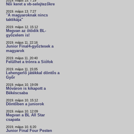
2019. május 15. 7:19
Női keret a vb-selejtezőkre
2019. május 13. 7:27
"A magyaroknak nincs
taktikája"
2019. május 12. 15:12
Megvan az ötödik BL-
győzelem is!
2019. május 11. 22:16
Junior Final4-győztesek a
magyarok
2019. május 11. 20:40
Felülhet a trónra a Siófok
2019. május 11. 15:05
Lehengerlő játékkal döntős a
Győr
2019. május 10. 19:09
Móváron is kikapott a
Békéscsaba
2019. május 10. 15:12
Döntőben a juniorok
2019. május 10. 12:09
Megvan a BL All Star
csapata
2019. május 10. 6:20
Junior Final Four Pesten