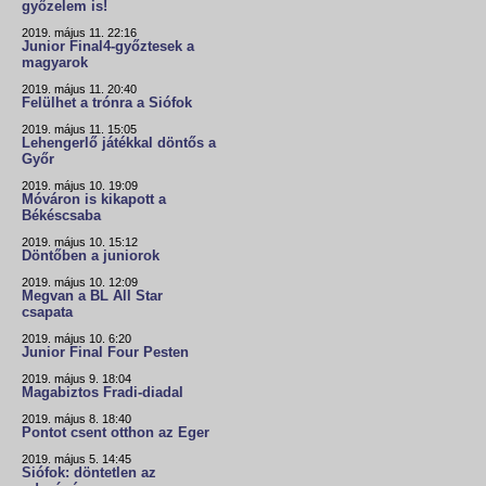
győzelem is!
2019. május 11. 22:16
Junior Final4-győztesek a
magyarok
2019. május 11. 20:40
Felülhet a trónra a Siófok
2019. május 11. 15:05
Lehengerlő játékkal döntős a
Győr
2019. május 10. 19:09
Móváron is kikapott a
Békéscsaba
2019. május 10. 15:12
Döntőben a juniorok
2019. május 10. 12:09
Megvan a BL All Star
csapata
2019. május 10. 6:20
Junior Final Four Pesten
2019. május 9. 18:04
Magabiztos Fradi-diadal
2019. május 8. 18:40
Pontot csent otthon az Eger
2019. május 5. 14:45
Siófok: döntetlen az