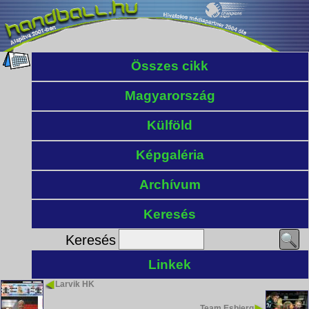
Összes cikk
Magyarország
Külföld
Képgaléria
Archívum
Keresés
Keresés
Linkek
Larvik HK
Team Esbjerg