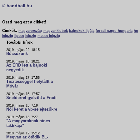
© handball.hu
Oszd meg ezt a cikket!
Címkék:
magyarország
magyar klubok
bajnokok ligája
ftc-rail cargo hungaria
hc
leipzig
lipcse
leipzig
messe leipzig
További hírek
2019. május 22. 18:15
Búcsúzunk
2019. május 18. 18:21
Az ÉRD lett a bajnoki
negyedik
2019. május 17. 17:55
Tisztességgel helytállt a
Móvár
2019. május 15. 17:57
Snelderrel győzött a Fradi
2019. május 15. 7:19
Női keret a vb-selejtezőkre
2019. május 13. 7:27
"A magyaroknak nincs
taktikája"
2019. május 12. 15:12
Megvan az ötödik BL-