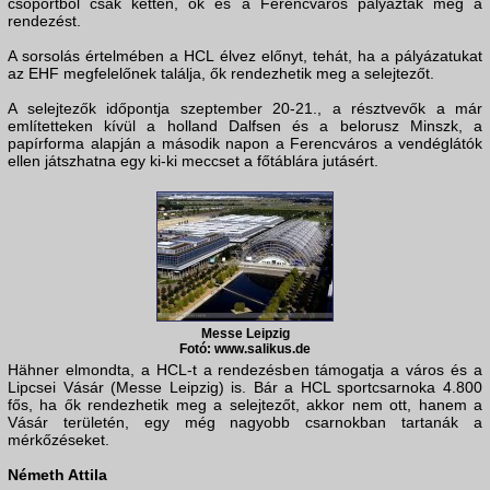
csoportból csak ketten, ők és a Ferencváros pályázták meg a
rendezést.
A sorsolás értelmében a HCL élvez előnyt, tehát, ha a pályázatukat
az EHF megfelelőnek találja, ők rendezhetik meg a selejtezőt.
A selejtezők időpontja szeptember 20-21., a résztvevők a már
említetteken kívül a holland Dalfsen és a belorusz Minszk, a
papírforma alapján a második napon a Ferencváros a vendéglátók
ellen játszhatna egy ki-ki meccset a főtáblára jutásért.
Messe Leipzig
Fotó: www.salikus.de
Hähner elmondta, a HCL-t a rendezésben támogatja a város és a
Lipcsei Vásár (Messe Leipzig) is. Bár a HCL sportcsarnoka 4.800
fős, ha ők rendezhetik meg a selejtezőt, akkor nem ott, hanem a
Vásár területén, egy még nagyobb csarnokban tartanák a
mérkőzéseket.
Németh Attila