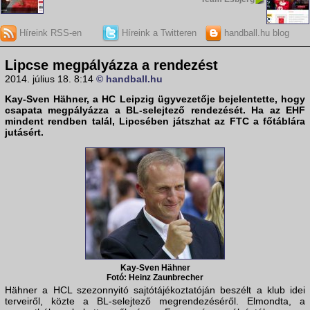
Híreink RSS-en
Híreink a Twitteren
handball.hu blog
Lipcse megpályázza a rendezést
2014. július 18. 8:14
© handball.hu
Kay-Sven Hähner, a
HC Leipzig
ügyvezetője bejelentette, hogy
csapata megpályázza a BL-selejtező rendezését. Ha az EHF
mindent rendben talál, Lipcsében játszhat az
FTC
a főtáblára
jutásért.
Kay-Sven Hähner
Fotó: Heinz Zaunbrecher
Hähner a HCL szezonnyitó sajtótájékoztatóján beszélt a klub idei
terveiről, közte a BL-selejtező megrendezéséről. Elmondta, a