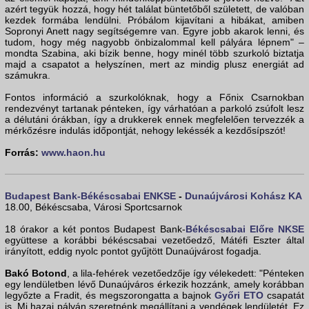
azért tegyük hozzá, hogy hét találat büntetőből született, de valóban
kezdek formába lendülni. Próbálom kijavítani a hibákat, amiben
Sopronyi Anett nagy segítségemre van. Egyre jobb akarok lenni, és
tudom, hogy még nagyobb önbizalommal kell pályára lépnem" –
mondta Szabina, aki bízik benne, hogy minél több szurkoló biztatja
majd a csapatot a helyszínen, mert az mindig plusz energiát ad
számukra.
Fontos információ a szurkolóknak, hogy a Főnix Csarnokban
rendezvényt tartanak pénteken, így várhatóan a parkoló zsúfolt lesz
a délutáni órákban, így a drukkerek ennek megfelelően tervezzék a
mérkőzésre indulás időpontját, nehogy lekéssék a kezdősípszót!
Forrás:
www.haon.hu
Budapest Bank-Békéscsabai ENKSE
-
Dunaújvárosi Kohász KA
18.00, Békéscsaba, Városi Sportcsarnok
18 órakor a két pontos Budapest Bank-
Békéscsabai Előre NKSE
együttese a korábbi békéscsabai vezetőedző, Mátéfi Eszter által
irányított, eddig nyolc pontot gyűjtött Dunaújvárost fogadja.
Bakó Botond
, a lila-fehérek vezetőedzője így vélekedett: "Pénteken
egy lendületben lévő Dunaújváros érkezik hozzánk, amely korábban
legyőzte a Fradit, és megszorongatta a bajnok
Győri ETO
csapatát
is. Mi hazai pályán szeretnénk megállítani a vendégek lendületét. Ez