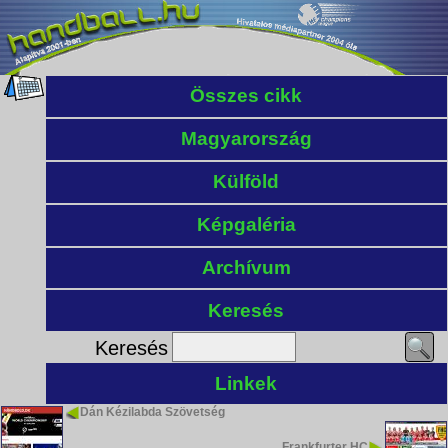
Összes cikk
Magyarország
Külföld
Képgaléria
Archívum
Keresés
Keresés
Linkek
Dán Kézilabda Szövetség
Frankfurter HC