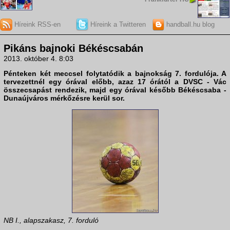
Híreink RSS-en
Híreink a Twitteren
handball.hu blog
Pikáns bajnoki Békéscsabán
2013. október 4. 8:03
Pénteken két meccsel folytatódik a bajnokság 7. fordulója. A
tervezettnél egy órával előbb, azaz 17 órától a
DVSC - Vác
összecsapást rendezik, majd egy órával később
Békéscsaba -
Dunaújváros
mérkőzésre kerül sor.
NB I., alapszakasz, 7. forduló