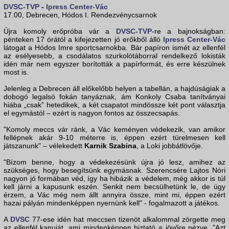
DVSC-TVP
-
Ipress Center-Vác
17.00, Debrecen, Hódos I. Rendezvénycsarnok
Újra komoly erőpróba vár a
DVSC-TVP
-re a bajnokságban:
pénteken 17 órától a kifejezetten jó erőkből álló
Ipress Center-Vác
látogat a Hódos Imre sportcsarnokba. Bár papíron ismét az ellenfél
az esélyesebb, a csodálatos szurkolótáborral rendelkező lokisták
idén már nem egyszer borították a papírformát, és erre készülnek
most is.
Jelenleg a Debrecen áll előkelőbb helyen a tabellán, a hajdúságiak a
dobogó legalsó fokán tanyáznak, ám Konkoly Csaba tanítványai
hiába „csak” hetedikek, a két csapatot mindössze két pont választja
el egymástól – ezért is nagyon fontos az összecsapás.
"Komoly meccs vár ránk, a Vác keményen védekezik, van amikor
fellépnek akár 9-10 méterre is, éppen ezért türelmesen kell
játszanunk" – vélekedett
Karnik Szabina
, a Loki jobbátlövője.
"Bízom benne, hogy a védekezésünk újra jó lesz, amihez az
szükséges, hogy besegítsünk egymásnak. Szerencsére Lajtos Nóri
nagyon jó formában véd, így ha hibázik a védelem, még akkor is túl
kell járni a kapusunk eszén. Senkit nem becsülhetünk le, de úgy
érzem, a Vác még nem állt annyira össze, mint mi, éppen ezért
hazai pályán mindenképpen nyernünk kell" - fogalmazott a játékos.
A
DVSC
77-ese idén hat meccsen tizenöt alkalommal zörgette meg
az ellenfél kapuját, ami mindenképpen biztató a jövőre nézve. "Azt