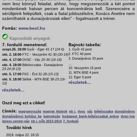
nem lesz könnyű feladat, ahhoz, hogy megszerezzük a két pontot
mindenkinek hatvan percen át koncentrálnia kell. Szerencsére a
sérültjeink felépültek, csak a fiatal jobbszélsőre, Kovács Anettre nem
számíthatok a dunaújvárosiak ellen" - fogalmazott a tréner.
Forrás:
www.beol.hu
Kapcsolódó anyagok:
7. forduló menetrend:
Bajnoki tabella:
szept.25. 18:00
Győr - Eger
41-17 (24-6)
1. Győr 42 pont
2. FTC 40 pont
okt. 2. 18:00
FTC - Veszprém
41-30 (20-14)
3. Dunaújváros 33 pont
okt. 4. 17:00
DVSC - Vác
25-30 (16-16)
...
okt. 4. 18:00
Békéscsaba - Dunaújváros
10. Veszprém 15 pont
23-24 (8-13)
11. MTK-BSE 4 pont
okt. 5. 17:00
FKC - Érd
31-28 (15-13)
12. Eger 0 pont
okt. 5. 18:00
Siófok - MTK-BSE
38-23 (16-
részletek...
12)
részletek...
Oszd meg ezt a cikket!
Címkék:
magyarország
magyar klubok
nb i.
dvsc
vác
békéscsaba
dunaújváros
dunaújvárosi kohász ka
bajnokság
budapest bank-békéscsabai enkse
dvsc-tvp
ipress center-vác
nb i. nők 2013-2014
7. forduló
További hírek
2019. május 22. 18:15