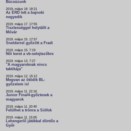
Búcsúzunk
2019. május 18. 18:21
Az ÉRD lett a bajnoki
negyedik
2019. május 17. 17:55
Tisztességgel helytállt a
Móvár
2019. május 15. 17:57
Snelderrel győzött a Fradi
2019. május 15. 7:19
Női keret a vb-selejtezőkre
2019. május 13. 7:27
"A magyaroknak nincs
taktikája"
2019. május 12. 15:12
Megvan az ötödik BL-
győzelem is!
2019. május 11. 22:16
Junior Final4-győztesek a
magyarok
2019. május 11. 20:40
Felülhet a trónra a Siófok
2019. május 11. 15:05
Lehengerlő játékkal döntős a
Győr