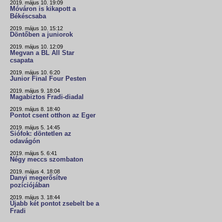
2019. május 10. 19:09
Móváron is kikapott a
Békéscsaba
2019. május 10. 15:12
Döntőben a juniorok
2019. május 10. 12:09
Megvan a BL All Star
csapata
2019. május 10. 6:20
Junior Final Four Pesten
2019. május 9. 18:04
Magabiztos Fradi-diadal
2019. május 8. 18:40
Pontot csent otthon az Eger
2019. május 5. 14:45
Siófok: döntetlen az
odavágón
2019. május 5. 6:41
Négy meccs szombaton
2019. május 4. 18:08
Danyi megerősítve
pozíciójában
2019. május 3. 18:44
Újabb két pontot zsebelt be a
Fradi