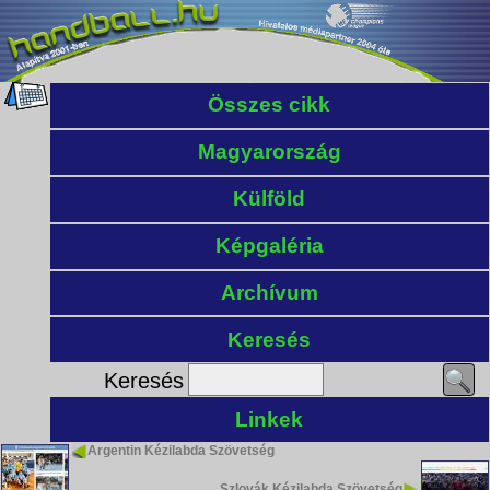
Összes cikk
Magyarország
Külföld
Képgaléria
Archívum
Keresés
Keresés
Linkek
Argentin Kézilabda Szövetség
Szlovák Kézilabda Szövetség