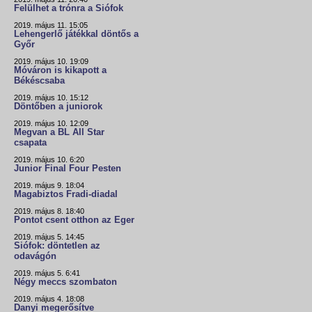
Felülhet a trónra a Siófok
2019. május 11. 15:05
Lehengerlő játékkal döntős a
Győr
2019. május 10. 19:09
Móváron is kikapott a
Békéscsaba
2019. május 10. 15:12
Döntőben a juniorok
2019. május 10. 12:09
Megvan a BL All Star
csapata
2019. május 10. 6:20
Junior Final Four Pesten
2019. május 9. 18:04
Magabiztos Fradi-diadal
2019. május 8. 18:40
Pontot csent otthon az Eger
2019. május 5. 14:45
Siófok: döntetlen az
odavágón
2019. május 5. 6:41
Négy meccs szombaton
2019. május 4. 18:08
Danyi megerősítve