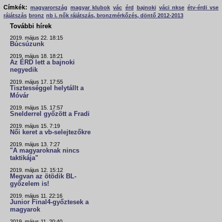
Címkék:
magyarország
magyar klubok
vác
érd
bajnoki
váci nkse
étv-érdi vse
rájátszás
bronz
nb i. nők rájátszás, bronzmérkőzés, döntő 2012-2013
További hírek
2019. május 22. 18:15
Búcsúzunk
2019. május 18. 18:21
Az ÉRD lett a bajnoki
negyedik
2019. május 17. 17:55
Tisztességgel helytállt a
Móvár
2019. május 15. 17:57
Snelderrel győzött a Fradi
2019. május 15. 7:19
Női keret a vb-selejtezőkre
2019. május 13. 7:27
"A magyaroknak nincs
taktikája"
2019. május 12. 15:12
Megvan az ötödik BL-
győzelem is!
2019. május 11. 22:16
Junior Final4-győztesek a
magyarok
2019. május 11. 20:40