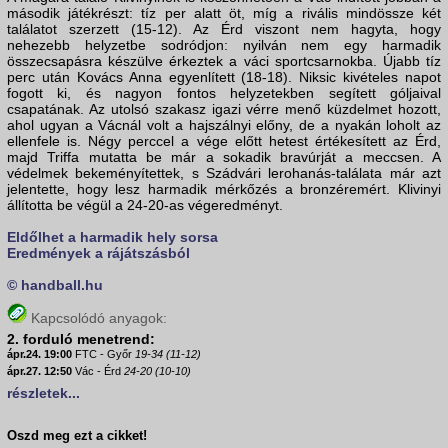
második játékrészt: tíz per alatt öt, míg a rivális mindössze két
találatot szerzett (15-12). Az Érd viszont nem hagyta, hogy
nehezebb helyzetbe sodródjon: nyilván nem egy harmadik
összecsapásra készülve érkeztek a váci sportcsarnokba. Újabb tíz
perc után Kovács Anna egyenlített (18-18). Niksic kivételes napot
fogott ki, és nagyon fontos helyzetekben segített góljaival
csapatának. Az utolsó szakasz igazi vérre menő küzdelmet hozott,
ahol ugyan a Vácnál volt a hajszálnyi előny, de a nyakán loholt az
ellenfele is. Négy perccel a vége előtt hetest értékesített az Érd,
majd Triffa mutatta be már a sokadik bravúrját a meccsen. A
védelmek bekeményítettek, s Szádvári lerohanás-találata már azt
jelentette, hogy lesz harmadik mérkőzés a bronzéremért. Klivinyi
állította be végül a 24-20-as végeredményt.
Eldőlhet a harmadik hely sorsa
Eredmények a rájátszásból
© handball.hu
Kapcsolódó anyagok:
2. forduló menetrend:
ápr.24. 19:00
FTC - Győr
19-34 (11-12)
ápr.27. 12:50
Vác - Érd
24-20 (10-10)
részletek...
Oszd meg ezt a cikket!