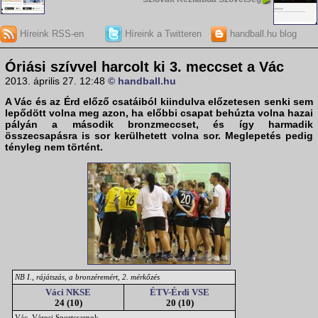
Híreink RSS-en
Híreink a Twitteren
handball.hu blog
Óriási szívvel harcolt ki 3. meccset a Vác
2013. április 27. 12:48
© handball.hu
A Vác és az Érd előző csatáiból kiindulva előzetesen senki sem
lepődött volna meg azon, ha előbbi csapat behúzta volna hazai
pályán a második bronzmeccset, és így harmadik
összecsapásra is sor kerülhetett volna sor. Meglepetés pedig
tényleg nem történt.
NB I., rájátszás, a bronzéremért, 2. mérkőzés
Váci NKSE
ÉTV-Érdi VSE
24 (10)
20 (10)
Vác, Városi Sportcsarnok