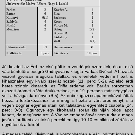
Játékvezetők: Medve Róbert, Nagy I. László
Farkas
2
Kovács A.
4
Barján
6
Elez
5
Klivinyi
6(1)
Szekeres
1
Szádvári
4
Koren
2
Nikšić
4
Vincze M.
1
Mészáros
2
Balog
3(2)
Bognár B.
2
Kisfaludy
1
Wolf
1(1)
Hétméteresek:
3/1
Hétméteresek:
3/3
Kiállítások:
6 perc
Kiállítások:
10 perc
Jól kezdett az Érd: az első gólt is a vendégek szerezték, és az első
váci büntetőre beugró Gridnyeva is kifogta Farkas lövését. A hazaiak
viszont gyorsan magukra találtak, és ellenfelük védelmi hibáit is
kihasználva egy kiváló szériát hoztak (11. perc: 5-2). Az első érdi
hetes szintén kimaradt, ez Triffa érdeme volt. Barján sorozatban
okozott örömet a Vác drukkereinek, s a 19. percben már négygólos
volt a házigazda előnye (9-5). Az érdiek igazi csapatmunkával láttak
hozzá a felzárkózáshoz, ami meg is hozta a várt eredményt, s a
végén Bognár egymás utáni két találatával egyenlített csapata (24.
perc: 9-9). Oguntoye egy kirohanás során kis híján piros lapot
kapott, de megúszta azt. A Vác az emberelőnyét nem tudta a maga
javára fordítani az utolsó percekben, így 10-10-es állással zárták az
együttesek a félidőt.
A magára találó Klivinyinek is köszönhetően a Vác indított jobban a