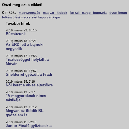
Oszd meg ezt a cikket!
Címkék:
magyarország
magyar klubok
ftc-rail cargo hungaria
dvsc-fórum
felkészülési meccs
zárt kapu
zártkapu
További hírek
2019. május 22. 18:15
Búcsúzunk
2019. május 18. 18:21
Az ÉRD lett a bajnoki
negyedik
2019. május 17. 17:55
Tisztességgel helytállt a
Móvár
2019. május 15. 17:57
Snelderrel győzött a Fradi
2019. május 15. 7:19
Női keret a vb-selejtezőkre
2019. május 13. 7:27
"A magyaroknak nincs
taktikája"
2019. május 12. 15:12
Megvan az ötödik BL-
győzelem is!
2019. május 11. 22:16
Junior Final4-győztesek a