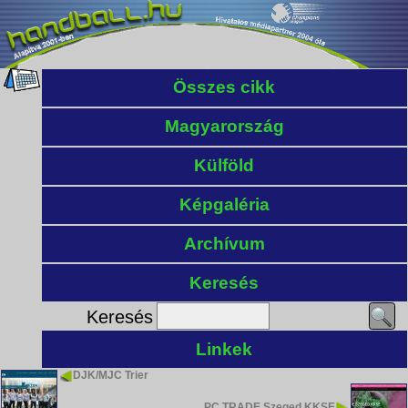
Összes cikk
Magyarország
Külföld
Képgaléria
Archívum
Keresés
Keresés
Linkek
DJK/MJC Trier
PC TRADE Szeged KKSE