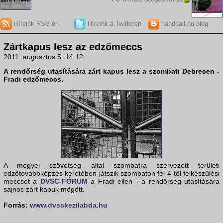
Híreink RSS-en
Híreink a Twitteren
handball.hu blog
Zártkapus lesz az edzőmeccs
2011. augusztus 5. 14:12
A rendőrség utasítására zárt kapus lesz a szombati
Debrecen -
Fradi
edzőmeccs.
A megyei szövetség által szombatra szervezett területi
edzőtovábbképzés keretében játszik szombaton fél 4-től felkészülési
meccset a
DVSC-FÓRUM
a Fradi ellen - a rendőrség utasítására
sajnos zárt kapuk mögött.
Forrás:
www.dvsckezilabda.hu