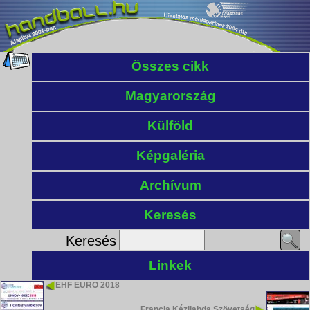
Összes cikk
Magyarország
Külföld
Képgaléria
Archívum
Keresés
Keresés
Linkek
EHF EURO 2018
Francia Kézilabda Szövetség