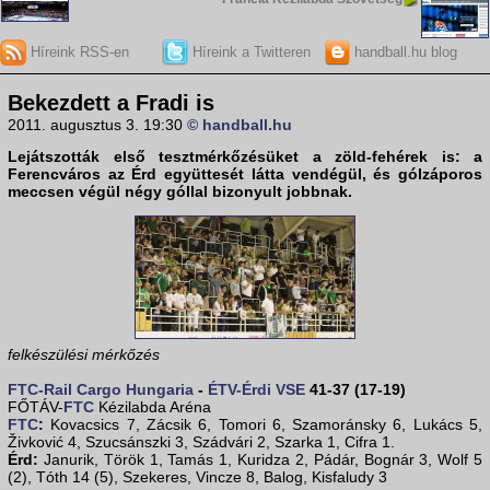
Híreink RSS-en
Híreink a Twitteren
handball.hu blog
Bekezdett a Fradi is
2011. augusztus 3. 19:30
© handball.hu
Lejátszották első tesztmérkőzésüket a zöld-fehérek is: a
Ferencváros
az
Érd
együttesét látta vendégül, és gólzáporos
meccsen végül négy góllal bizonyult jobbnak.
felkészülési mérkőzés
FTC-Rail Cargo Hungaria
-
ÉTV-Érdi VSE
41-37 (17-19)
FŐTÁV-
FTC
Kézilabda Aréna
FTC
:
Kovacsics 7, Zácsik 6, Tomori 6, Szamoránsky 6, Lukács 5,
Živković 4, Szucsánszki 3, Szádvári 2, Szarka 1, Cifra 1.
Érd:
Janurik, Török 1, Tamás 1, Kuridza 2, Pádár, Bognár 3, Wolf 5
(2), Tóth 14 (5), Szekeres, Vincze 8, Balog, Kisfaludy 3