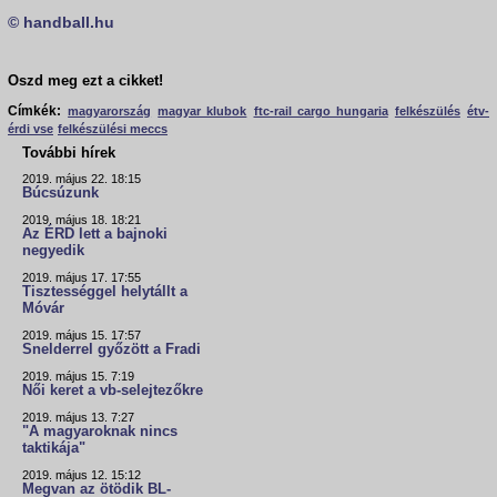
© handball.hu
Oszd meg ezt a cikket!
Címkék:
magyarország
magyar klubok
ftc-rail cargo hungaria
felkészülés
étv-
érdi vse
felkészülési meccs
További hírek
2019. május 22. 18:15
Búcsúzunk
2019. május 18. 18:21
Az ÉRD lett a bajnoki
negyedik
2019. május 17. 17:55
Tisztességgel helytállt a
Móvár
2019. május 15. 17:57
Snelderrel győzött a Fradi
2019. május 15. 7:19
Női keret a vb-selejtezőkre
2019. május 13. 7:27
"A magyaroknak nincs
taktikája"
2019. május 12. 15:12
Megvan az ötödik BL-