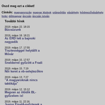
Oszd meg ezt a cikket!
Címkék:
magyarország
magyar klubok
utánpótlás
vásárhely
hódmezővásárhely
hnkc
délmagyar
áncsán
áncsán istván
További hírek
2019. május 22. 18:15
Búcsúzunk
2019. május 18. 18:21
Az ÉRD lett a bajnoki
negyedik
2019. május 17. 17:55
Tisztességgel helytállt a
Móvár
2019. május 15. 17:57
Snelderrel győzött a Fradi
2019. május 15. 7:19
Női keret a vb-selejtezőkre
2019. május 13. 7:27
"A magyaroknak nincs
taktikája"
2019. május 12. 15:12
Megvan az ötödik BL-
győzelem is!
2019. május 11. 22:16
Junior Final4-győztesek a