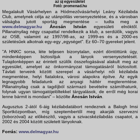
az új egyesületet
Fotó: promenad.hu
Megalakult Vásárhelyen a Hódmezővásárhelyi Leány Kézilabda
Club, amelynek célja az utánpótlás versenyeztetése, és a városban
válságba jutott sportág megmentése – tudta meg a
www.delmagyar.hu
Áncsán István
egyesületi elnöktől.
Pillanatnyilag négy csapattal rendelkezik a klub, a serdülők, vagyis
az OSB, valamint az 1997/98-as, az 1999-es és a 2000-es
születésűek alkotnak egy-egy „egységet". Ez 60–70 gyereket jelent.
"A HNKC sorsa, léte teljesen bizonytalan, ezért döntöttünk úgy,
mindenképpen biztosítjuk a lányok versenyeztetését.
Tulajdonképpen az érintett szülők összefogásával alakult meg az
egyesület, amelyet az önkormányzat támogatásáról biztosított.
Távlati terveink között szerepel a vásárhelyi női kézilabda
megmentése, helyi fiatalokra, városi alapokra építve. Az egyik
legnagyobb feladatunk az anyagi háttér megteremtése.
Pillanatnyilag csak a tagdíjból származó bevételre számíthatunk,
folynak ugyan támogatójelöltekkel tárgyalások, de erről még korai
lenne bármit is mondani" – közölte
Áncsán István
.
Augusztus 2-ától 6-áig kézilabdatábort rendeznek a Balogh Imsi
Sportközpontban, míg szeptembertől meg akarják szervezni
(toborzóval) az előkészítő, vagyis a szivacskézilabdás csapatot, a
2002 és 2004 között született lányoknak.
Forrás:
www.delmagyar.hu