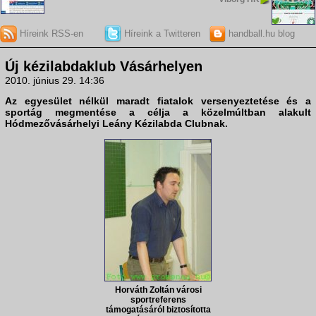
Híreink RSS-en
Híreink a Twitteren
handball.hu blog
Új kézilabdaklub Vásárhelyen
2010. június 29. 14:36
Az egyesület nélkül maradt fiatalok versenyeztetése és a
sportág megmentése a célja a közelmúltban alakult
Hódmezővásárhelyi Leány Kézilabda Club
nak.
Horváth Zoltán városi
sportreferens
támogatásáról biztosította