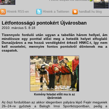
Híreink RSS-en
Híreink a Twitteren
handball.hu blog
Létfontosságú pontokért Újvárosban
2010. március 5. 8:18
Tizennyolc forduló után ugyan a tabellán három hellyel, ám
mindössze egy ponttal előzi meg a hetedik helyet elfoglaló
Dunaújváros
a ma hozzá vendégként érkező
HNKC
-t, így nem
kell ecsetelni, mennyire fontos pontokról döntenek ma a
csapatok.
Kemény feladat előtt ma is az
újvárosiak
Az őszi fordulóban az akkor idegenben pályára lépő Fejér megyeiek
26–24-re győztek a Balogh Imsi Sportközpontban, pedig a