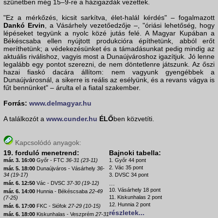
szünetben még 15–9-re a házigazdák vezettek.
"Ez a mérkőzés, kicsit sarkítva, élet-halál kérdés" – fogalmazott
Dankó Ervin
, a Vásárhely vezetőedzője –, "óriási lehetőség, hogy
lépéseket tegyünk a nyolc közé jutás felé. A Magyar Kupában a
Békéscsaba ellen nyújtott produkcióra építhetünk, abból erőt
meríthetünk; a védekezésünket és a támadásunkat pedig mindig az
aktuális riválishoz, vagyis most a Dunaújvároshoz igazítjuk. Jó lenne
legalább egy pontot szerezni, de nem döntetlenre játszunk. Az őszi
hazai fiaskó dacára állítom: nem vagyunk gyengébbek a
Dunaújvárosnál, a sikerre is reális az esélyünk, és a revans vágya is
fűt bennünket" – árulta el a fiatal szakember.
Forrás:
www.delmagyar.hu
A találkozót a
www.cunder.hu
ÉLŐ
ben közvetíti.
Kapcsolódó anyagok:
19. forduló menetrend:
Bajnoki tabella:
már. 3. 16:00
Győr - FTC
36-31 (23-11)
1. Győr 44 pont
2. Vác 35 pont
már. 5. 18:00
Dunaújváros - Vásárhely
36-
34 (19-17)
3. DVSC 34 pont
...
már. 6. 12:50
Vác - DVSC
37-30 (19-12)
10. Vásárhely 18 pont
már. 6. 14:00
Hunnia - Békéscsaba
22-49
11. Kiskunhalas 2 pont
(7-25)
12. Hunnia 2 pont
már. 6. 17:00
FKC - Siófok
27-29 (10-15)
részletek...
már. 6. 18:00
Kiskunhalas - Veszprém
27-31