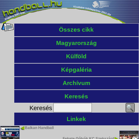
Összes cikk
Magyarország
Külföld
Képgaléria
Archívum
Keresés
Keresés
Linkek
Balkan Handball
Fekete Gólyák KC Szekszárd