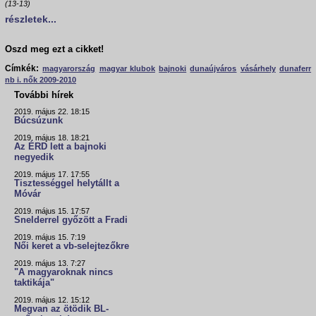
(13-13)
részletek...
Oszd meg ezt a cikket!
Címkék:
magyarország
magyar klubok
bajnoki
dunaújváros
vásárhely
dunaferr
nb i. nők 2009-2010
További hírek
2019. május 22. 18:15
Búcsúzunk
2019. május 18. 18:21
Az ÉRD lett a bajnoki
negyedik
2019. május 17. 17:55
Tisztességgel helytállt a
Móvár
2019. május 15. 17:57
Snelderrel győzött a Fradi
2019. május 15. 7:19
Női keret a vb-selejtezőkre
2019. május 13. 7:27
"A magyaroknak nincs
taktikája"
2019. május 12. 15:12
Megvan az ötödik BL-