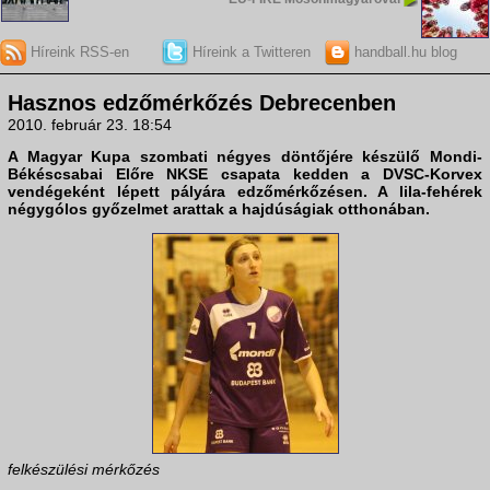
Híreink RSS-en
Híreink a Twitteren
handball.hu blog
Hasznos edzőmérkőzés Debrecenben
2010. február 23. 18:54
A
Magyar Kupa
szombati négyes döntőjére készülő
Mondi-
Békéscsabai Előre NKSE
csapata kedden a
DVSC-Korvex
vendégeként lépett pályára edzőmérkőzésen. A lila-fehérek
négygólos győzelmet arattak a hajdúságiak otthonában.
felkészülési mérkőzés