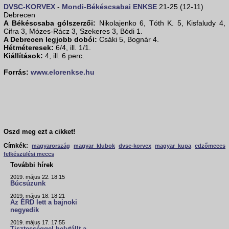
DVSC-KORVEX
-
Mondi-Békéscsabai ENKSE
21-25 (12-11)
Debrecen
A Békéscsaba gólszerzői:
Nikolajenko 6, Tóth K. 5, Kisfaludy 4,
Cifra 3, Mózes-Rácz 3, Szekeres 3, Bódi 1.
A Debrecen legjobb dobói:
Csáki 5, Bognár 4.
Hétméteresek:
6/4, ill. 1/1.
Kiállítások:
4, ill. 6 perc.
Forrás:
www.elorenkse.hu
Oszd meg ezt a cikket!
Címkék:
magyarország
magyar klubok
dvsc-korvex
magyar kupa
edzőmeccs
felkészülési meccs
További hírek
2019. május 22. 18:15
Búcsúzunk
2019. május 18. 18:21
Az ÉRD lett a bajnoki
negyedik
2019. május 17. 17:55