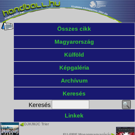
Összes cikk
Magyarország
Külföld
Képgaléria
Archívum
Keresés
Keresés
Linkek
DJK/MJC Trier
EU-FIRE Mosonmagyaróvár