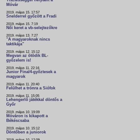
Tisztességgel helytállt a
Móvár
2019. május 15. 17:57
Snelderrel győzött a Fradi
2019. május 15. 7:19
Női keret a vb-selejtezőkre
2019. május 13. 7:27
"A magyaroknak nincs
taktikája"
2019. május 12. 15:12
Megvan az ötödik BL-
győzelem is!
2019. május 11. 22:16
Junior Final4-győztesek a
magyarok
2019. május 11. 20:40
Felülhet a trónra a Siófok
2019. május 11. 15:05
Lehengerlő játékkal döntős a
Győr
2019. május 10. 19:09
Móváron is kikapott a
Békéscsaba
2019. május 10. 15:12
Döntőben a juniorok
2019. május 10. 12:09