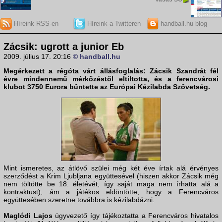
Híreink RSS-en
Híreink a Twitteren
handball.hu blog
Zácsik: ugrott a junior Eb
2009. július 17. 20:16
© handball.hu
Megérkezett a régóta várt állásfoglalás:
Zácsik Szandrát
fél
évre mindennemű mérkőzéstől eltiltotta, és a ferencvárosi
klubot 3750 Eurora büntette az
Európai Kézilabda Szövetség
.
Mint ismeretes, az átlövő szülei még két éve írtak alá érvényes
szerződést a Krim Ljubljana együttesével (hiszen akkor Zácsik még
nem töltötte be 18. életévét, így saját maga nem írhatta alá a
kontraktust), ám a játékos eldöntötte, hogy a Ferencváros
együttesében szeretne továbbra is kézilabdázni.
Maglódi Lajos
ügyvezető így tájékoztatta a Ferencváros hivatalos