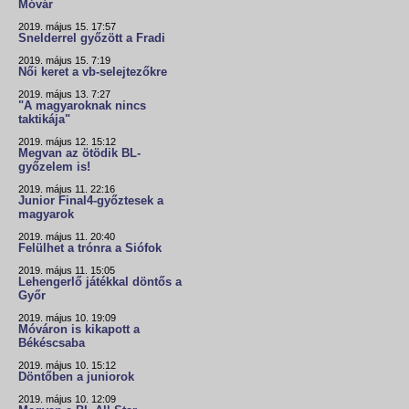
Móvár
2019. május 15. 17:57
Snelderrel győzött a Fradi
2019. május 15. 7:19
Női keret a vb-selejtezőkre
2019. május 13. 7:27
"A magyaroknak nincs
taktikája"
2019. május 12. 15:12
Megvan az ötödik BL-
győzelem is!
2019. május 11. 22:16
Junior Final4-győztesek a
magyarok
2019. május 11. 20:40
Felülhet a trónra a Siófok
2019. május 11. 15:05
Lehengerlő játékkal döntős a
Győr
2019. május 10. 19:09
Móváron is kikapott a
Békéscsaba
2019. május 10. 15:12
Döntőben a juniorok
2019. május 10. 12:09