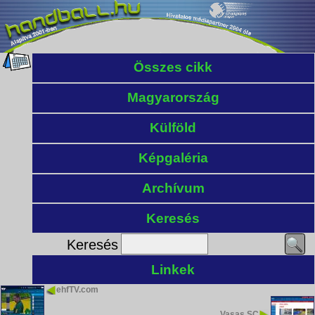
Összes cikk
Magyarország
Külföld
Képgaléria
Archívum
Keresés
Keresés
Linkek
ehfTV.com
Vasas SC