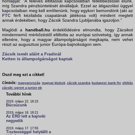
honlapját: "A féléves eltiltással kapcsolatban fellebbezéssel élünk,
míg Szandra pénzbüntetését átvállaljuk. Ezzel az átigazolási üggyel
kapcsolatban meg kell említenünk, hogy egykori bemondónk (aki az
FTC
férfi kézilabda csapatának játékosa volt) mindent megtett
annak érdekében, hogy Zácsik Szandra Ljubljanába igazoljon."
Maglódi a
handball.hu
érdeklődésére elmondta, hogy Zácsikot
mindennemű mérkőzéstől eltiltotta az európai szövetség, így annak
ellenére, hogy a magyar állampolgárságot megkapta, nem vehet
részt az augusztusi junior Európa-bajnokságon sem.
Zácsik ismét aláírt a Fradinál
Ketten is állampolgárságot kaptak
Oszd meg ezt a cikket!
Címkék:
magyarország
magyar klubok
zácsik szandra
budapest bank-ftc
eltiltás
zácsik: ugrott a junior eb
További hírek
2019. május 22. 18:15
Búcsúzunk
2019. május 18. 18:21
Az ÉRD lett a bajnoki
negyedik
2019. május 17. 17:55
Tisztességgel helytállt a