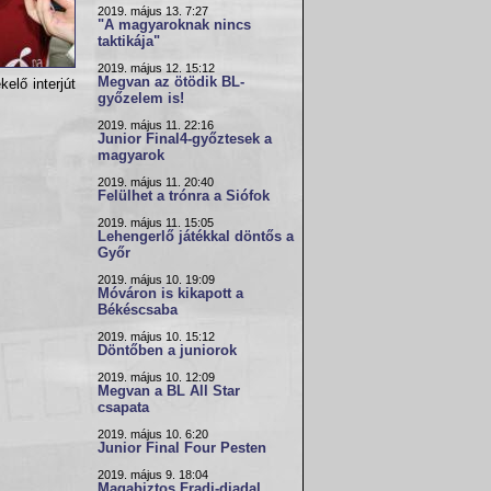
2019. május 13. 7:27
"A magyaroknak nincs
taktikája"
2019. május 12. 15:12
Megvan az ötödik BL-
elő interjút
győzelem is!
2019. május 11. 22:16
Junior Final4-győztesek a
magyarok
2019. május 11. 20:40
Felülhet a trónra a Siófok
2019. május 11. 15:05
Lehengerlő játékkal döntős a
Győr
2019. május 10. 19:09
Móváron is kikapott a
Békéscsaba
2019. május 10. 15:12
Döntőben a juniorok
2019. május 10. 12:09
Megvan a BL All Star
csapata
2019. május 10. 6:20
Junior Final Four Pesten
2019. május 9. 18:04
Magabiztos Fradi-diadal