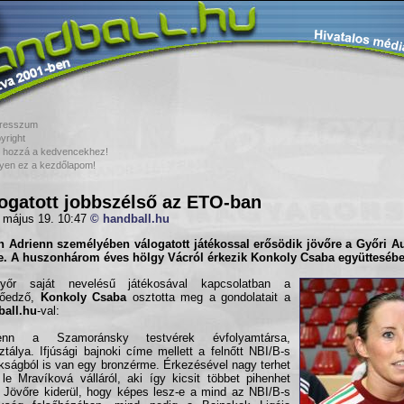
resszum
yright
 hozzá a kedvencekhez!
yen ez a kezdőlapom!
ogatott jobbszélső az ETO-ban
 május 19. 10:47
© handball.hu
n Adrienn
személyében válogatott játékossal erősödik jövőre a
Győri A
e. A huszonhárom éves hölgy Vácról érkezik Konkoly Csaba együttesébe
őr saját nevelésű játékosával kapcsolatban a
tőedző,
Konkoly Csaba
osztotta meg a gondolatait a
ball.hu
-val:
ienn a Szamoránsky testvérek évfolyamtársa,
ztálya. Ifjúsági bajnoki címe mellett a felnőtt NBI/B-s
kságból is van egy bronzérme. Érkezésével nagy terhet
le Mravíková válláról, aki így kicsit többet pihenhet
 Jövőre kiderül, hogy képes lesz-e a mind az NBI/B-s