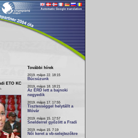
Automatic Google translation
További hírek
2019. május 22. 18:15
Búcsúzunk
udi ETO KC
2019. május 18. 18:21
.
Az ÉRD lett a bajnoki
negyedik
2019. május 17. 17:55
Tisztességgel helytállt a
Móvár
2019. május 15. 17:57
Snelderrel győzött a Fradi
2019. május 15. 7:19
Női keret a vb-selejtezőkre