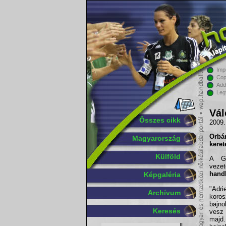
Imp
Cop
Add
Leg
Vál
Összes cikk
2009.
Orbá
Magyarország
keret
Külföld
A Gy
veze
hand
Képgaléria
"Adr
Archívum
koros
bajno
Keresés
vesz 
majd.