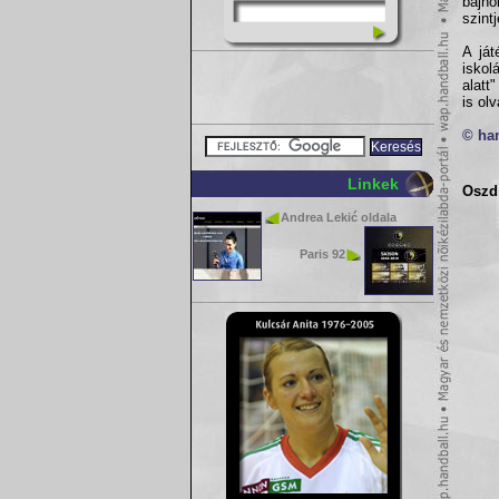
bajn
szint
A ját
iskol
alatt
is ol
© ha
Linkek
Oszd 
Andrea Lekić oldala
Paris 92