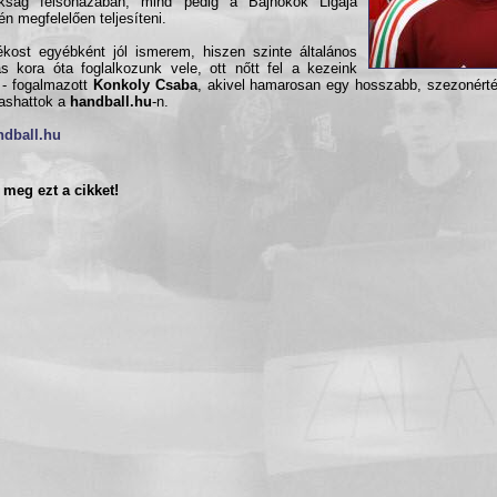
okság felsőházában, mind pedig a Bajnokok Ligája
jén megfelelően teljesíteni.
ékost egyébként jól ismerem, hiszen szinte általános
ás kora óta foglalkozunk vele, ott nőtt fel a kezeink
" - fogalmazott
Konkoly Csaba
, akivel hamarosan egy hosszabb, szezonérték
vashattok a
handball.hu
-n.
ndball.hu
meg ezt a cikket!