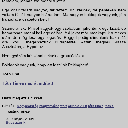
remélem, jobban fog menni a játék.
Egy kicsit fáradt vagyok, terveztem írni Nektek, de pénteken nem
voltam túl jól, nagyon kifáradtam. Ma nagyon boldogok vagyunk, jó a
hangulat a csapaton belül.
Szamoránsky Pirivel vagyok egy szobában, pihentünk egy kicsit, de
hamarosan menni kell egy gálára. A díjakat már megkaptuk a meccs
után, de még lesz egy fogadás. Reggel pedig elindulunk haza, 11
óra körül megérkezünk Budapestre. Aztán megyek vissza
Ausztriába, a Hypohoz.
Nem győzőm köszönni nektek a gratulációkat.
Boldogok vagyunk, hogy ott leszünk Pekingben!
TothTimi
Tóth Tímea naplót indított
Oszd meg ezt a cikket!
Címkék:
magyarország
magyar válogatott
olimpia 2008
tóth tímea
tóth t.
További hírek
2019. május 22. 18:15
Búcsúzunk