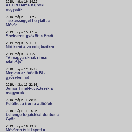
2019. május 18. 18:21
Az ÉRD lett a bajnoki
negyedik
2019. május 17. 17:55
Tisztességgel helytállt a
Móvár
2019. május 15. 17:57
Snelderrel győzött a Fradi
2019. május 15. 7:19
Női keret a vb-selejtezőkre
2019. május 13. 7:27
"A magyaroknak nincs
taktikája"
2019. május 12. 15:12
Megvan az ötödik BL-
győzelem is!
2019. május 11. 22:16
Junior Final4-győztesek a
magyarok
2019. május 11. 20:40
Felülhet a trónra a Siófok
2019. május 11. 15:05
Lehengerlő játékkal döntős a
Győr
2019. május 10. 19:09
Móváron is kikapott a