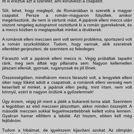
Itt is éreztük azt a szeretet, ami körülveszi a csapatot.
Sőt, lehet, hogy meglepő, de Romániában is szeretik a magyar
csapatot. Persze a román–magyaron fütyültek, amikor
megérkeztünk, de nem is vártunk mást. A japánok elleni meccs után
viszont rengeteg autogramot osztottunk ki a román gyerekeknek, és
a meccs közben is megtapsoltak minket a drukkerek.
A románok elleni meccsen sem volt semmi probléma, sportszerű volt
a román szurkolótábor. Tudom, hogy vannak, akik szeretnek
ellentétet gerjeszteni, de szerintem ez felesleges.
Fárasztó volt a japánok elleni meccs is. Végig próbáltak tapadni
ránk, meg sem álltak egy pillanatra sem. Nagyon kellemetlen
játszani ellenük, gyorsak, ruganyosak és jól lőnek.
Összességében, mindhárom meccs fárasztó volt, a lengyelek elleni
siker nagy lökést adott a csapatnak, a románok elleni vereség nem
keserített el minket, a japánok ellen pedig, mint írtam, nem volt
könnyű, ezért is nagyon örülünk a győzelemnek!
Úgy érzem, végig jól ment a játék a bukaresti torna alatt. Szerintem
a legjobban az első meccsen játszottam, akkor minden összejött. A
második meccsen sokkal fegyelmezettebbnek kellett volna lennem.
Gyakran hamar ellőttem a labdát. Azt hiszem, ebben kell még
fejlődnöm.
Tudom a hibáimat, de igyekszem kijavítani azokat. Az olimpián