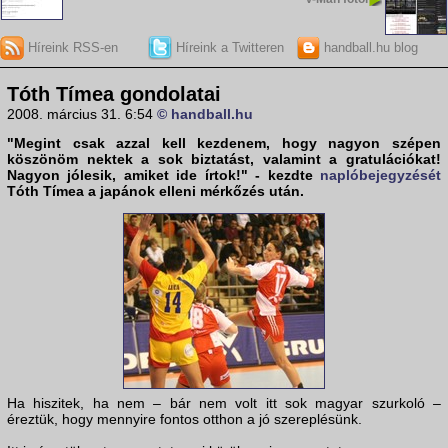
Híreink RSS-en
Híreink a Twitteren
handball.hu blog
Tóth Tímea gondolatai
2008. március 31. 6:54
© handball.hu
"Megint csak azzal kell kezdenem, hogy nagyon szépen
köszönöm nektek a sok biztatást, valamint a gratulációkat!
Nagyon jólesik, amiket ide írtok!" - kezdte
naplóbejegyzését
Tóth Tímea
a japánok elleni mérkőzés után.
Ha hiszitek, ha nem – bár nem volt itt sok magyar szurkoló –
éreztük, hogy mennyire fontos otthon a jó szereplésünk.