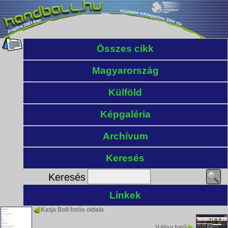
Összes cikk
Magyarország
Külföld
Képgaléria
Archívum
Keresés
Keresés
Linkek
Katja Boll fotós oldala
V-Man fotói