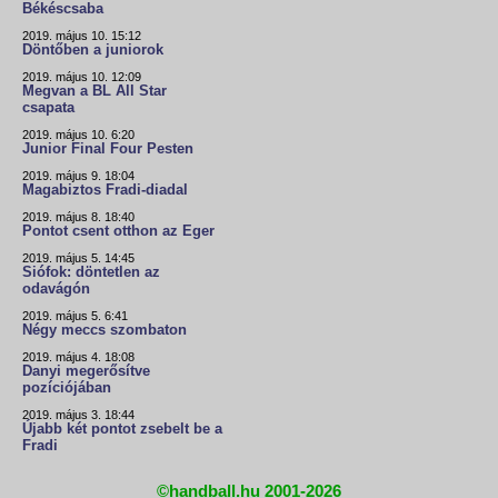
Békéscsaba
2019. május 10. 15:12
Döntőben a juniorok
2019. május 10. 12:09
Megvan a BL All Star
csapata
2019. május 10. 6:20
Junior Final Four Pesten
2019. május 9. 18:04
Magabiztos Fradi-diadal
2019. május 8. 18:40
Pontot csent otthon az Eger
2019. május 5. 14:45
Siófok: döntetlen az
odavágón
2019. május 5. 6:41
Négy meccs szombaton
2019. május 4. 18:08
Danyi megerősítve
pozíciójában
2019. május 3. 18:44
Újabb két pontot zsebelt be a
Fradi
©handball.hu 2001-2026