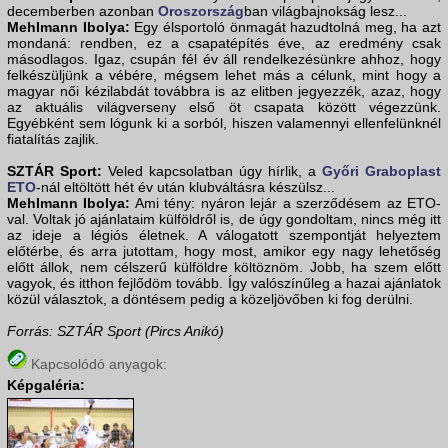
decemberben azonban
Oroszország
ban világbajnokság lesz...
Mehlmann Ibolya:
Egy élsportoló önmagát hazudtolná meg, ha azt
mondaná: rendben, ez a csapatépítés éve, az eredmény csak
másodlagos. Igaz, csupán fél év áll rendelkezésünkre ahhoz, hogy
felkészüljünk a vébére, mégsem lehet más a célunk, mint hogy a
magyar női kézilabdát továbbra is az elitben jegyezzék, azaz, hogy
az aktuális világverseny első öt csapata között végezzünk.
Egyébként sem lógunk ki a sorból, hiszen valamennyi ellenfelünknél
fiatalítás zajlik.
SZTÁR Sport:
Veled kapcsolatban úgy hírlik, a
Győri Graboplast
ETO
-nál eltöltött hét év után klubváltásra készülsz...
Mehlmann Ibolya:
Ami tény: nyáron lejár a szerződésem az ETO-
val. Voltak jó ajánlataim külföldről is, de úgy gondoltam, nincs még itt
az ideje a légiós életnek. A válogatott szempontját helyeztem
előtérbe, és arra jutottam, hogy most, amikor egy nagy lehetőség
előtt állok, nem célszerű külföldre költöznöm. Jobb, ha szem előtt
vagyok, és itthon fejlődöm tovább. Így valószínűleg a hazai ajánlatok
közül választok, a döntésem pedig a közeljövőben ki fog derülni.
Forrás: SZTÁR Sport (Pircs Anikó)
Kapcsolódó anyagok:
Képgaléria: