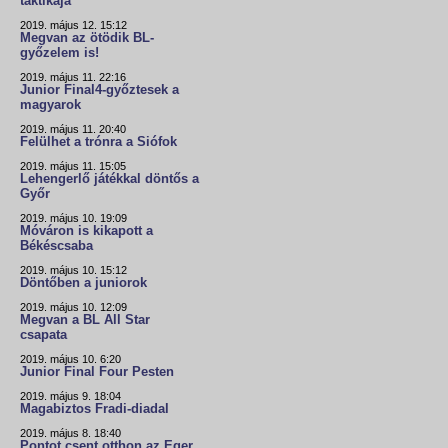
taktikája"
2019. május 12. 15:12
Megvan az ötödik BL-
győzelem is!
2019. május 11. 22:16
Junior Final4-győztesek a
magyarok
2019. május 11. 20:40
Felülhet a trónra a Siófok
2019. május 11. 15:05
Lehengerlő játékkal döntős a
Győr
2019. május 10. 19:09
Móváron is kikapott a
Békéscsaba
2019. május 10. 15:12
Döntőben a juniorok
2019. május 10. 12:09
Megvan a BL All Star
csapata
2019. május 10. 6:20
Junior Final Four Pesten
2019. május 9. 18:04
Magabiztos Fradi-diadal
2019. május 8. 18:40
Pontot csent otthon az Eger