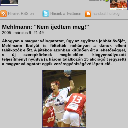
Híreink RSS-en
Híreink a Twitteren
handball.hu blog
Mehlmann: "Nem ijedtem meg!"
2005. március 9. 21:49
Ahogyan a magyar válogatottat, úgy az együttes jobbátlövőjét,
Mehlmann Ibolyát
is féltették néhányan a dánok elleni
találkozók előtt. A játékos azonban kitűnően élt a lehetőséggel,
s új szerepkörének megfelelően, kiegyensúlyozott
teljesítményt nyújtva (a három találkozón 15 akciógólt jegyzett)
a magyar válogatott egyik vezéregyéniségévé lépett elő.