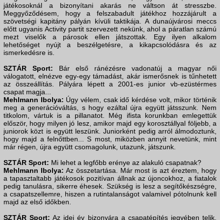
játékosoknál a bizonyítani akarás ne váltson át stresszbe.
Meggyőződésem, hogy a felszabadult játékhoz hozzájárult a
szövetségi kapitány pályán kívüli taktikája. A dunaújvárosi meccs
előtt ugyanis Activity partit szervezett nekünk, ahol a páratlan számú
mezt viselők a párosok ellen játszottak. Egy ilyen alkalom
lehetőséget nyújt a beszélgetésre, a kikapcsolódásra és az
ismerkedésre is.
SZTÁR Sport:
Bár első ránézésre vadonatúj a magyar női
válogatott, elnézve egy-egy támadást, akár ismerősnek is tűnhetett
az összeállítás. Pályára lépett a 2001-es junior vb-ezüstérmes
csapat magja...
Mehlmann Ibolya:
Úgy vélem, csak idő kérdése volt, mikor történik
meg a generációváltás, s hogy ezáltal újra együtt játsszunk. Nem
titkolom, vártuk is a pillanatot. Még ifista korunkban emlegettük
először, hogy milyen jó lesz, amikor majd egy korosztállyal följebb, a
juniorok közt is együtt leszünk. Juniorként pedig arról álmodoztunk,
hogy majd a felnőttben... S most, miközben annyit nevetünk, mint
már régen, újra együtt csomagolunk, utazunk, játszunk.
SZTÁR Sport:
Mi lehet a legfőbb erénye az alakuló csapatnak?
Mehlmann Ibolya:
Az összetartása. Már most is azt éreztem, hogy
a tapasztaltabb játékosok pozitívan állnak az újoncokhoz, a fiatalok
pedig tanulásra, sikerre éhesek. Szükség is lesz a segítőkészségre,
a csapatszellemre, hiszen a rutintalanságot valamivel pótolnunk kell
majd az első időkben.
SZTÁR Sport:
Az idei év bizonyára a csapatépítés jegyében telik,