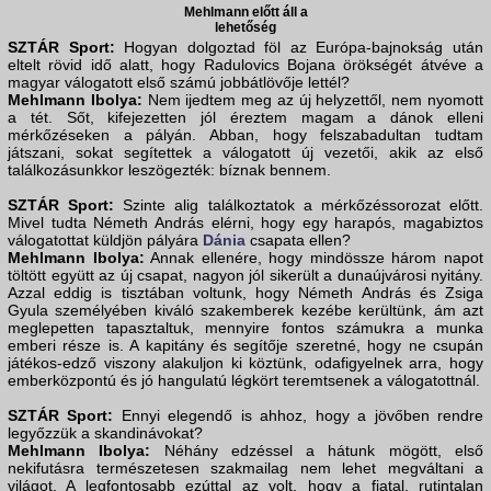
Mehlmann előtt áll a
lehetőség
SZTÁR Sport:
Hogyan dolgoztad föl az Európa-bajnokság után
eltelt rövid idő alatt, hogy Radulovics Bojana örökségét átvéve a
magyar válogatott első számú jobbátlövője lettél?
Mehlmann Ibolya:
Nem ijedtem meg az új helyzettől, nem nyomott
a tét. Sőt, kifejezetten jól éreztem magam a dánok elleni
mérkőzéseken a pályán. Abban, hogy felszabadultan tudtam
játszani, sokat segítettek a válogatott új vezetői, akik az első
találkozásunkkor leszögezték: bíznak bennem.
SZTÁR Sport:
Szinte alig találkoztatok a mérkőzéssorozat előtt.
Mivel tudta Németh András elérni, hogy egy harapós, magabiztos
válogatottat küldjön pályára
Dánia
csapata ellen?
Mehlmann Ibolya:
Annak ellenére, hogy mindössze három napot
töltött együtt az új csapat, nagyon jól sikerült a dunaújvárosi nyitány.
Azzal eddig is tisztában voltunk, hogy Németh András és Zsiga
Gyula személyében kiváló szakemberek kezébe kerültünk, ám azt
meglepetten tapasztaltuk, mennyire fontos számukra a munka
emberi része is. A kapitány és segítője szeretné, hogy ne csupán
játékos-edző viszony alakuljon ki köztünk, odafigyelnek arra, hogy
emberközpontú és jó hangulatú légkört teremtsenek a válogatottnál.
SZTÁR Sport:
Ennyi elegendő is ahhoz, hogy a jövőben rendre
legyőzzük a skandinávokat?
Mehlmann Ibolya:
Néhány edzéssel a hátunk mögött, első
nekifutásra természetesen szakmailag nem lehet megváltani a
világot. A legfontosabb ezúttal az volt, hogy a fiatal, rutintalan