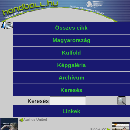
Összes cikk
Magyarország
Külföld
Képgaléria
Archívum
Keresés
Keresés
Linkek
Aarhus United
Siófok KC