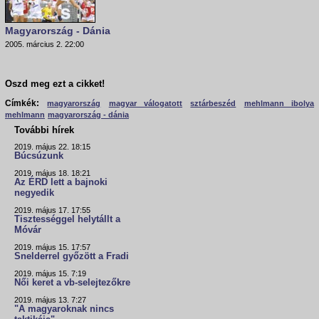
Magyarország - Dánia
2005. március 2. 22:00
Oszd meg ezt a cikket!
Címkék:
magyarország
magyar válogatott
sztárbeszéd
mehlmann ibolya
mehlmann
magyarország - dánia
További hírek
2019. május 22. 18:15
Búcsúzunk
2019. május 18. 18:21
Az ÉRD lett a bajnoki
negyedik
2019. május 17. 17:55
Tisztességgel helytállt a
Móvár
2019. május 15. 17:57
Snelderrel győzött a Fradi
2019. május 15. 7:19
Női keret a vb-selejtezőkre
2019. május 13. 7:27
"A magyaroknak nincs