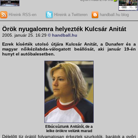
Híreink RSS-en
Híreink a Twitteren
handball.hu blog
Örök nyugalomra helyezték Kulcsár Anitát
2005. január 25. 16:29
© handball.hu
Ezrek kísérték utolsó útjára Kulcsár Anitát, a Dunaferr és a
magyar nőikézilabda-válogatott beállósát, aki január 19-én
hunyt el autóbalesetben.
Elbúcsúztunk Anitától, de a
lelke örökre velünk marad
Délelőtt tíz órától folyamatosan érkeztek szurkolók, barátok a győri