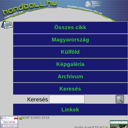
Összes cikk
Magyarország
Külföld
Képgaléria
Archívum
Keresés
Keresés
Linkek
EHF EURO 2018
Győri Audi ETO KC