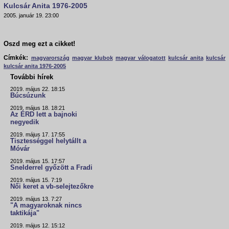
Kulcsár Anita 1976-2005
2005. január 19. 23:00
Oszd meg ezt a cikket!
Címkék:
magyarország
magyar klubok
magyar válogatott
kulcsár anita
kulcsár
kulcsár anita 1976-2005
További hírek
2019. május 22. 18:15
Búcsúzunk
2019. május 18. 18:21
Az ÉRD lett a bajnoki
negyedik
2019. május 17. 17:55
Tisztességgel helytállt a
Móvár
2019. május 15. 17:57
Snelderrel győzött a Fradi
2019. május 15. 7:19
Női keret a vb-selejtezőkre
2019. május 13. 7:27
"A magyaroknak nincs
taktikája"
2019. május 12. 15:12