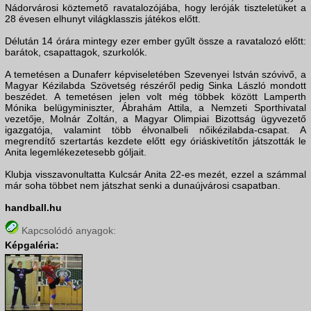
Nádorvárosi köztemető ravatalozójába, hogy leróják tiszteletüket a
28 évesen elhunyt világklasszis játékos előtt.
Délután 14 órára mintegy ezer ember gyűlt össze a ravatalozó előtt:
barátok, csapattagok, szurkolók.
A temetésen a Dunaferr képviseletében Szevenyei István szóvivő, a
Magyar Kézilabda Szövetség részéről pedig Sinka László mondott
beszédet. A temetésen jelen volt még többek között Lamperth
Mónika belügyminiszter, Ábrahám Attila, a Nemzeti Sporthivatal
vezetője, Molnár Zoltán, a Magyar Olimpiai Bizottság ügyvezető
igazgatója, valamint több élvonalbeli nőikézilabda-csapat. A
megrendítő szertartás kezdete előtt egy óriáskivetítőn játszották le
Anita legemlékezetesebb góljait.
Klubja visszavonultatta Kulcsár Anita 22-es mezét, ezzel a számmal
már soha többet nem játszhat senki a dunaújvárosi csapatban.
handball.hu
Kapcsolódó anyagok:
Képgaléria: