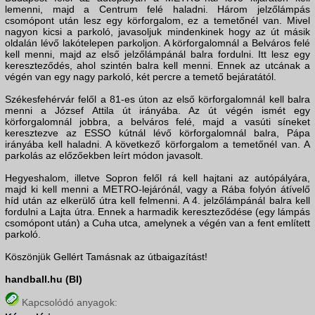
lemenni, majd a Centrum felé haladni. Három jelzőlámpás
csomópont után lesz egy körforgalom, ez a temetőnél van. Mivel
nagyon kicsi a parkoló, javasoljuk mindenkinek hogy az út másik
oldalán lévő lakótelepen parkoljon. A körforgalomnál a Belváros felé
kell menni, majd az első jelzőlámpánál balra fordulni. Itt lesz egy
kereszteződés, ahol szintén balra kell menni. Ennek az utcának a
végén van egy nagy parkoló, két percre a temető bejáratától.
Székesfehérvár felől a 81-es úton az első körforgalomnál kell balra
menni a József Attila út irányába. Az út végén ismét egy
körforgalomnál jobbra, a belváros felé, majd a vasúti síneket
keresztezve az ESSO kútnál lévő körforgalomnál balra, Pápa
irányába kell haladni. A következő körforgalom a temetőnél van. A
parkolás az előzőekben leírt módon javasolt.
Hegyeshalom, illetve Sopron felől rá kell hajtani az autópályára,
majd ki kell menni a METRO-lejárónál, vagy a Rába folyón átívelő
híd után az elkerülő útra kell felmenni. A 4. jelzőlámpánál balra kell
fordulni a Lajta útra. Ennek a harmadik kereszteződése (egy lámpás
csomópont után) a Cuha utca, amelynek a végén van a fent említett
parkoló.
Köszönjük Gellért Tamásnak az útbaigazítást!
handball.hu (BI)
Kapcsolódó anyagok: