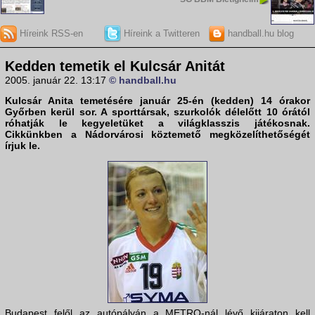
Híreink RSS-en
Híreink a Twitteren
handball.hu blog
Kedden temetik el Kulcsár Anitát
2005. január 22. 13:17
© handball.hu
Kulcsár Anita temetésére január 25-én (kedden) 14 órakor
Győrben kerül sor. A sporttársak, szurkolók délelőtt 10 órától
róhatják le kegyeletüket a világklasszis játékosnak.
Cikkünkben a Nádorvárosi köztemető megközelíthetőségét
írjuk le.
Budapest felől az autópályán a METRO-nál lévő kijáraton kell