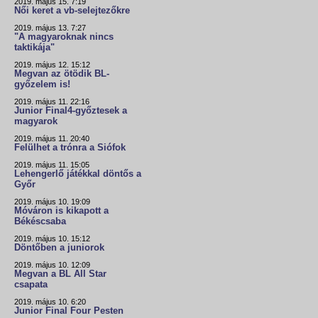
2019. május 15. 7:19
Női keret a vb-selejtezőkre
2019. május 13. 7:27
"A magyaroknak nincs
taktikája"
2019. május 12. 15:12
Megvan az ötödik BL-
győzelem is!
2019. május 11. 22:16
Junior Final4-győztesek a
magyarok
2019. május 11. 20:40
Felülhet a trónra a Siófok
2019. május 11. 15:05
Lehengerlő játékkal döntős a
Győr
2019. május 10. 19:09
Móváron is kikapott a
Békéscsaba
2019. május 10. 15:12
Döntőben a juniorok
2019. május 10. 12:09
Megvan a BL All Star
csapata
2019. május 10. 6:20
Junior Final Four Pesten