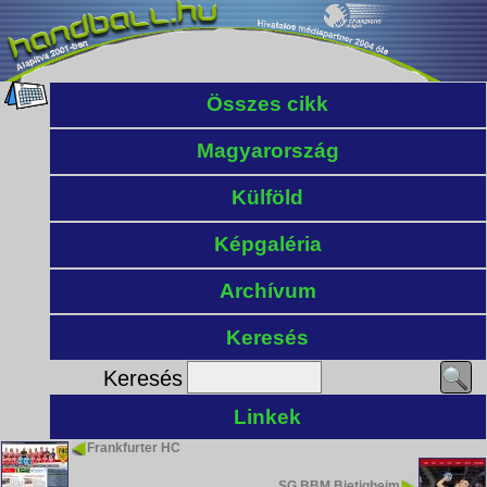
Összes cikk
Magyarország
Külföld
Képgaléria
Archívum
Keresés
Keresés
Linkek
Frankfurter HC
SG BBM Bietigheim