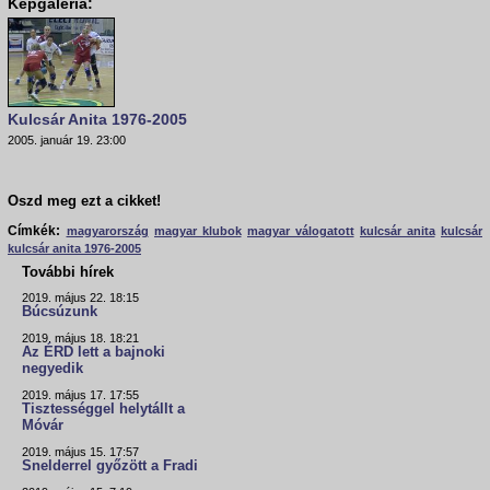
Képgaléria:
Kulcsár Anita 1976-2005
2005. január 19. 23:00
Oszd meg ezt a cikket!
Címkék:
magyarország
magyar klubok
magyar válogatott
kulcsár anita
kulcsár
kulcsár anita 1976-2005
További hírek
2019. május 22. 18:15
Búcsúzunk
2019. május 18. 18:21
Az ÉRD lett a bajnoki
negyedik
2019. május 17. 17:55
Tisztességgel helytállt a
Móvár
2019. május 15. 17:57
Snelderrel győzött a Fradi