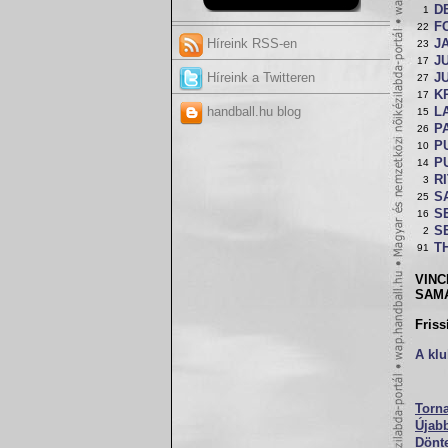
D
1
F
22
Híreink RSS-en
J
23
J
17
Híreink a Twitteren
JU
27
K
17
handball.hu blog
L
15
P
26
P
10
PU
14
RI
3
S
25
S
16
S
2
T
91
VINC
SAMA
Friss
A klu
Torn
Újabb
Dönte