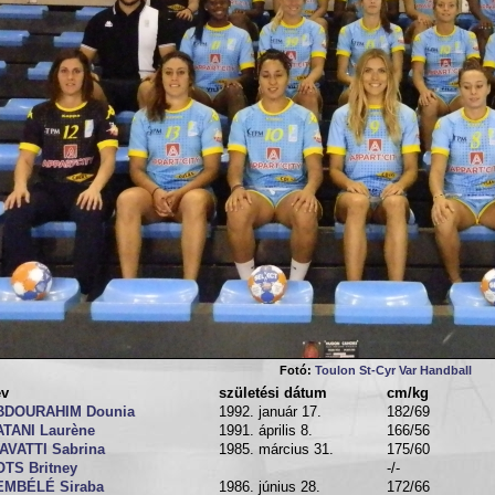
Fotó:
Toulon St-Cyr Var Handball
év
születési dátum
cm/kg
BDOURAHIM Dounia
1992. január 17.
182/69
ATANI Laurène
1991. április 8.
166/56
AVATTI Sabrina
1985. március 31.
175/60
TS Britney
-/-
EMBÉLÉ Siraba
1986. június 28.
172/66