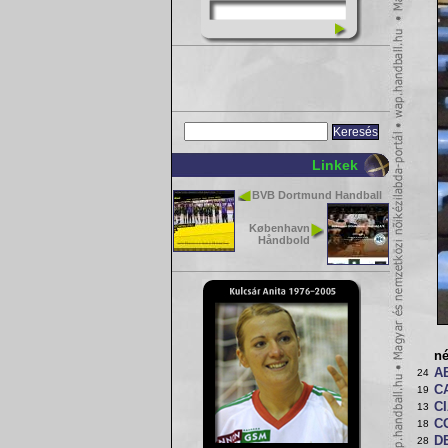
Linkek
BVB Dortmund Handball
København
Håndbold
n
A
24
C
19
CI
13
CO
18
D
28