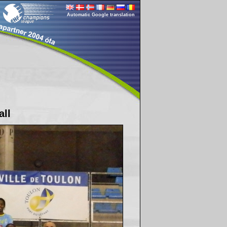
Automatic Google translation
all