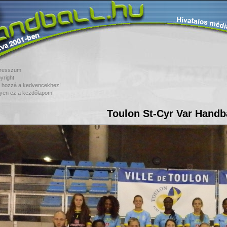
resszum
yright
 hozzá a kedvencekhez!
yen ez a kezdőlapom!
Toulon St-Cyr Var Handb