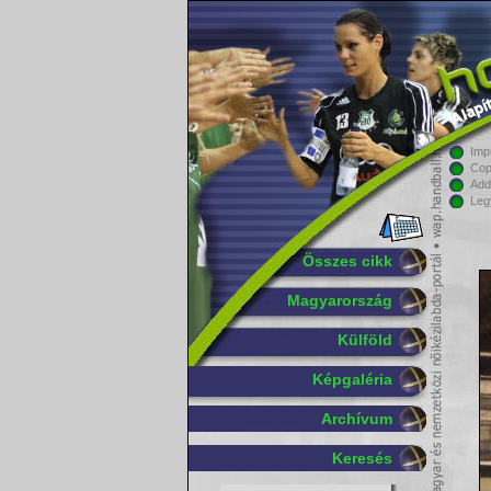
Imp
Cop
Add
Leg
Összes cikk
Magyarország
Külföld
Képgaléria
Archívum
Keresés