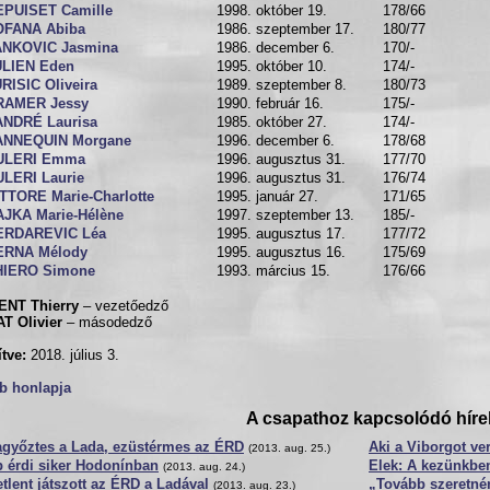
EPUISET Camille
1998. október 19.
178/66
OFANA Abiba
1986. szeptember 17.
180/77
ANKOVIC Jasmina
1986. december 6.
170/-
ULIEN Eden
1995. október 10.
174/-
RISIC Oliveira
1989. szeptember 8.
180/73
RAMER Jessy
1990. február 16.
175/-
ANDRÉ Laurisa
1985. október 27.
174/-
ANNEQUIN Morgane
1996. december 6.
178/68
ULERI Emma
1996. augusztus 31.
177/70
LERI Laurie
1996. augusztus 31.
176/74
TTORE Marie-Charlotte
1995. január 27.
171/65
AJKA Marie-Hélène
1997. szeptember 13.
185/-
ERDAREVIC Léa
1995. augusztus 17.
177/72
ERNA Mélody
1995. augusztus 16.
175/69
HIERO Simone
1993. március 15.
176/66
ENT Thierry
– vezetőedző
T Olivier
– másodedző
ítve:
2018. július 3.
b honlapja
A csapathoz kapcsolódó híre
agyőztes a Lada, ezüstérmes az ÉRD
Aki a Viborgot veri
(2013. aug. 25.)
 érdi siker Hodonínban
Elek: A kezünkben
(2013. aug. 24.)
tlent játszott az ÉRD a Ladával
„Tovább szeretnén
(2013. aug. 23.)