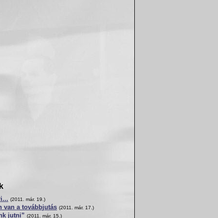
k
...
(2011. már. 19.)
 van a továbbjutás
(2011. már. 17.)
k jutni”
(2011. már. 15.)