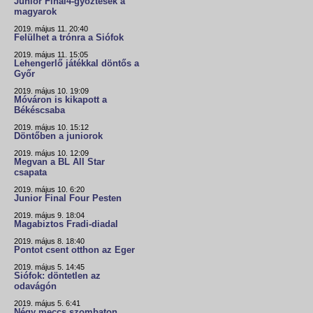
Junior Final4-győztesek a
magyarok
2019. május 11. 20:40
Felülhet a trónra a Siófok
2019. május 11. 15:05
Lehengerlő játékkal döntős a
Győr
2019. május 10. 19:09
Móváron is kikapott a
Békéscsaba
2019. május 10. 15:12
Döntőben a juniorok
2019. május 10. 12:09
Megvan a BL All Star
csapata
2019. május 10. 6:20
Junior Final Four Pesten
2019. május 9. 18:04
Magabiztos Fradi-diadal
2019. május 8. 18:40
Pontot csent otthon az Eger
2019. május 5. 14:45
Siófok: döntetlen az
odavágón
2019. május 5. 6:41
Négy meccs szombaton