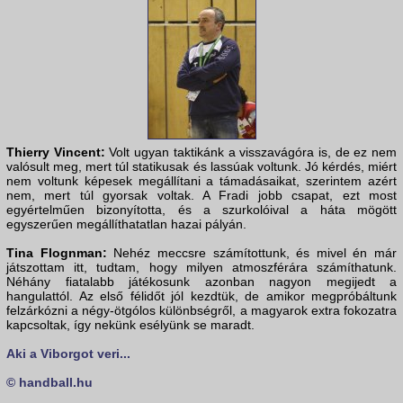
Thierry Vincent:
Volt ugyan taktikánk a visszavágóra is, de ez nem
valósult meg, mert túl statikusak és lassúak voltunk. Jó kérdés, miért
nem voltunk képesek megállítani a támadásaikat, szerintem azért
nem, mert túl gyorsak voltak. A Fradi jobb csapat, ezt most
egyértelműen bizonyította, és a szurkolóival a háta mögött
egyszerűen megállíthatatlan hazai pályán.
Tina Flognman:
Nehéz meccsre számítottunk, és mivel én már
játszottam itt, tudtam, hogy milyen atmoszférára számíthatunk.
Néhány fiatalabb játékosunk azonban nagyon megijedt a
hangulattól. Az első félidőt jól kezdtük, de amikor megpróbáltunk
felzárkózni a négy-ötgólos különbségről, a magyarok extra fokozatra
kapcsoltak, így nekünk esélyünk se maradt.
Aki a Viborgot veri...
© handball.hu