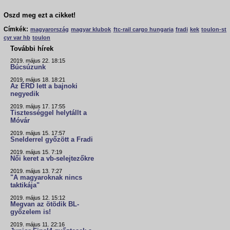
Oszd meg ezt a cikket!
Címkék:
magyarország
magyar klubok
ftc-rail cargo hungaria
fradi
kek
toulon-st
cyr var hb
toulon
További hírek
2019. május 22. 18:15
Búcsúzunk
2019. május 18. 18:21
Az ÉRD lett a bajnoki
negyedik
2019. május 17. 17:55
Tisztességgel helytállt a
Móvár
2019. május 15. 17:57
Snelderrel győzött a Fradi
2019. május 15. 7:19
Női keret a vb-selejtezőkre
2019. május 13. 7:27
"A magyaroknak nincs
taktikája"
2019. május 12. 15:12
Megvan az ötödik BL-
győzelem is!
2019. május 11. 22:16