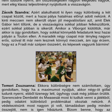
nem tudtunk nyerni, ám összességében nagyon elégedett vagyok,
mert elég klassz teljesítményt nyújtottunk a visszavágón.
Zácsik Szandra:
Azért alakulhatott ki ilyen nagy különbség a két
csapat között, mert a hazai pálya hatalmas előnyt adott nekünk. A
kinti meccsen nem sikerült olyan jól megvalósítani azt, amit Elek
Gábor kért tőlünk, de a visszavágóra sokkal jobban felkészültünk,
ezért sokkal jobban is sikerült. Amikor a Viborgot kiütöttük, már
akkor is úgy gondoltam, hogy sokkal könnyebb feladatunk lesz hazai
pályán a Toulon ellen. A maradék négy csapat már tényleg nagyon
erős, szóval itt már nem lesznek könnyű meccsek, ám úgy érzem,
hogy ez a Fradi már szépen összeért, és képesek vagyunk bármire!
Tomori Zsuzsanna:
Ekkora különbségre nem számítottam, úgy
gondoltam, hogy ha a maximumot nyújtjuk, akkor négy-öt góllal
tudunk nyerni, ebből tizenegy lett, úgyhogy csak még jobban örülök.
Szerencsére Dembelét és Mwasesát most ki tudtuk venni a játékból,
pedig odakint különböző problémákat okoztak nekünk. A
védekezésünk most nagyon jó volt, támadásban pedig minden
összejött, nem is igen hibáztunk. Bízom benne, hogy az