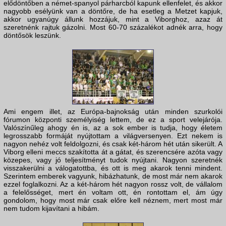
elődöntőben a német-spanyol párharcból kapunk ellenfelet, és akkor
nagyobb esélyünk van a döntőre, de ha esetleg a Metzet kapjuk,
akkor ugyanúgy állunk hozzájuk, mint a Viborghoz, azaz át
szeretnénk rajtuk gázolni. Most 60-70 százalékot adnék arra, hogy
döntősök leszünk.
Ami engem illet, az Európa-bajnokság után minden szurkolói
fórumon központi személyiség lettem, de ez a sport velejárója.
Valószínűleg ahogy én is, az a sok ember is tudja, hogy életem
legrosszabb formáját nyújtottam a világversenyen. Ezt nekem is
nagyon nehéz volt feldolgozni, és csak két-három hét után sikerült. A
Viborg elleni meccs szakította át a gátat, és szerencsére azóta vagy
közepes, vagy jó teljesítményt tudok nyújtani. Nagyon szeretnék
visszakerülni a válogatottba, és ott is meg akarok tenni mindent.
Szerintem emberek vagyunk, hibázhatunk, de most már nem akarok
ezzel foglalkozni. Az a két-három hét nagyon rossz volt, de vállalom
a felelősséget, mert én voltam ott, én rontottam el, ám úgy
gondolom, hogy most már csak előre kell néznem, mert most már
nem tudom kijavítani a hibám.