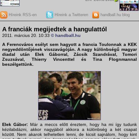
Híreink RSS-en
Híreink a Twitteren
handball.hu blog
A franciák megijedtek a hangulattól
2011. március 20. 10:33
© handball.hu
A
Ferencváros
esélyt sem hagyott a francia
Toulon
nak a
KEK
negyeddöntőjének visszavágóján. A nagy különbségű magyar
diadal után
Elek Gábor
ral,
Zácsik Szandrá
val,
Tomori
Zsuzsá
val,
Thierry Vincent
tel és
Tina Flognman
nal
beszélgettünk.
Elek Gábor:
Már a meccs előtt éreztem, hogy ha mi így tudunk
kézilabdázni, akkor nagyjából akkora a különbség a két csapat
között. Nem akarok telhetetlen lenni, de kicsit sajnálom, hogy kint