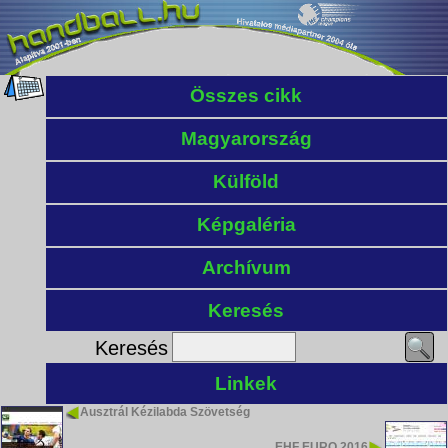
Összes cikk
Magyarország
Külföld
Képgaléria
Archívum
Keresés
Keresés
Linkek
Ausztrál Kézilabda Szövetség
EHF EURO 2016