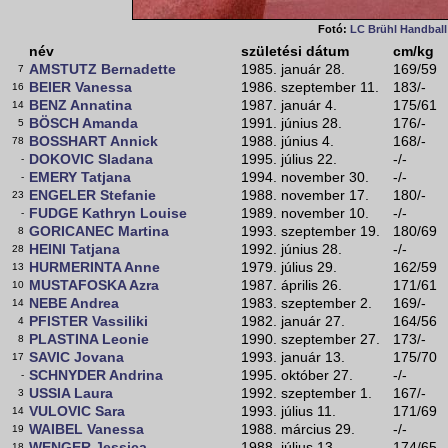
Fotó:
LC Brühl Handball
név
születési dátum
cm/kg
AMSTUTZ Bernadette
1985. január 28.
169/59
7
BEIER Vanessa
1986. szeptember 11.
183/-
16
BENZ Annatina
1987. január 4.
175/61
14
BÖSCH Amanda
1991. június 28.
176/-
5
BOSSHART Annick
1988. június 4.
168/-
78
DOKOVIC Sladana
1995. július 22.
-/-
-
EMERY Tatjana
1994. november 30.
-/-
-
ENGELER Stefanie
1988. november 17.
180/-
23
FUDGE Kathryn Louise
1989. november 10.
-/-
-
GORICANEC Martina
1993. szeptember 19.
180/69
8
HEINI Tatjana
1992. június 28.
-/-
28
HURMERINTA Anne
1979. július 29.
162/59
13
MUSTAFOSKA Azra
1987. április 26.
171/61
10
NEBE Andrea
1983. szeptember 2.
169/-
14
PFISTER Vassiliki
1982. január 27.
164/56
4
PLASTINA Leonie
1990. szeptember 27.
173/-
8
SAVIC Jovana
1993. január 13.
175/70
17
SCHNYDER Andrina
1995. október 27.
-/-
-
USSIA Laura
1992. szeptember 1.
167/-
3
VULOVIC Sara
1993. július 11.
171/69
14
WAIBEL Vanessa
1988. március 29.
-/-
19
WENGER Jessica
1988. július 13.
174/65
18