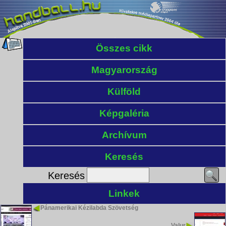
Összes cikk
Magyarország
Külföld
Képgaléria
Archívum
Keresés
Keresés
Linkek
Pánamerikai Kézilabda Szövetség
Valur