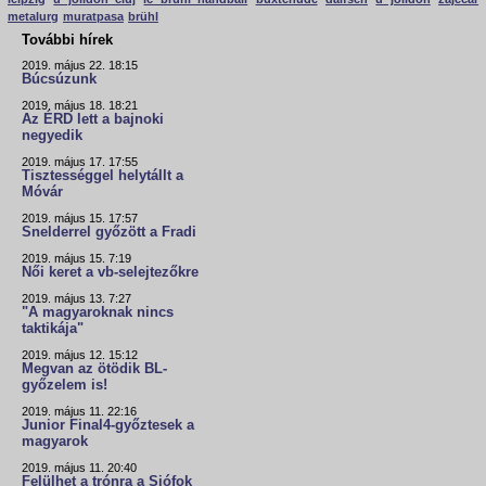
metalurg
muratpasa
brühl
További hírek
2019. május 22. 18:15
Búcsúzunk
2019. május 18. 18:21
Az ÉRD lett a bajnoki
negyedik
2019. május 17. 17:55
Tisztességgel helytállt a
Móvár
2019. május 15. 17:57
Snelderrel győzött a Fradi
2019. május 15. 7:19
Női keret a vb-selejtezőkre
2019. május 13. 7:27
"A magyaroknak nincs
taktikája"
2019. május 12. 15:12
Megvan az ötödik BL-
győzelem is!
2019. május 11. 22:16
Junior Final4-győztesek a
magyarok
2019. május 11. 20:40
Felülhet a trónra a Siófok