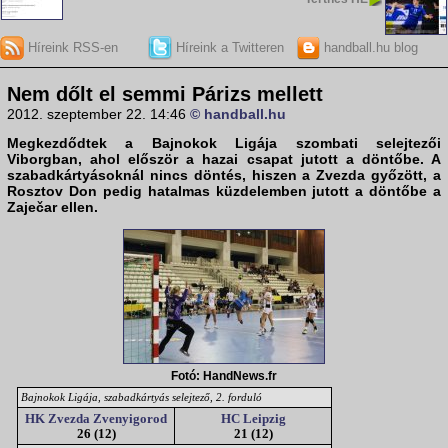
Híreink RSS-en
Híreink a Twitteren
handball.hu blog
Nem dőlt el semmi Párizs mellett
2012. szeptember 22. 14:46
© handball.hu
Megkezdődtek a Bajnokok Ligája szombati selejtezői
Viborgban
, ahol először a hazai csapat jutott a döntőbe. A
szabadkártyásoknál nincs döntés, hiszen a
Zvezda
győzött, a
Rosztov Don
pedig hatalmas küzdelemben jutott a döntőbe a
Zaječar ellen.
Fotó: HandNews.fr
Bajnokok Ligája, szabadkártyás selejtező, 2. forduló
HK Zvezda Zvenyigorod
HC Leipzig
26 (12)
21 (12)