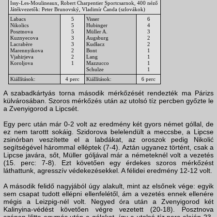
Issy-Les-Moulineaux, Robert Charpentier Sportcsarnok, 400 néző
Játékvezetők: Peter Brunovský, Vladimír Čanda (szlovákok)
Labacs
5
Visser
6
Nikolics
5
Hubinger
4
Posztnova
5
Müller A.
3
Kuznyecova
3
Augsburg
2
Lacrabère
3
Kudłacz
2
Marennyikova
2
Bont
1
Vjahirjeva
2
Lang
1
Koroljova
1
Mazzucco
1
Schulze
1
Kiállítások:
4 perc
Kiállítások:
6 perc
A szabadkártyás torna második mérkőzését rendezték ma Párizs
külvárosában. Szoros mérkőzés után az utolsó tíz percben győzte le
a Zvenyigorod a Lipcsét.
Egy perc után már 0-2 volt az eredmény két gyors német góllal, de
ez nem tarottt sokáig. Szidorova belelendült a meccsbe, a Lipcse
zsinórban veszítette el a labdákat, az oroszok pedig Nikolić
segítségével hárommal elléptek (7-4). Aztán ugyanez történt, csak a
Lipcse javára, sőt, Müller góljával már a németeknél volt a vezetés
(15. perc: 7-8). Ezt követően egy érdekes szoros mérkőzést
láthattunk, agresszív védekezésekkel. A félidei eredmény 12-12 volt.
A második felidő nagyjából úgy alakult, mint az elsőnek vége: egyik
sem csapat tudott ellépni ellenfelétől, ám a vezetés ennek ellenére
mégis a Leizpig-nél volt. Negyed óra után a Zvenyigorod két
Kalinyina-védést követően végre vezetett (20-18). Posztnova