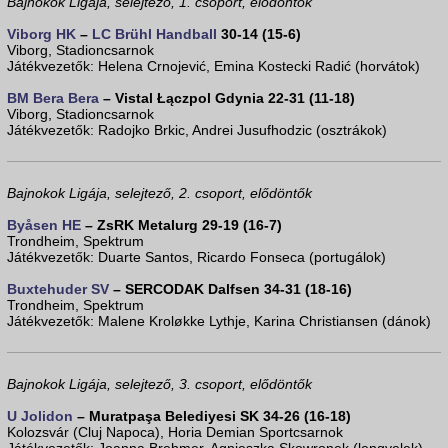
Bajnokok Ligája, selejtező, 1. csoport, elődöntők
Viborg HK
–
LC Brühl Handball
30-14 (15-6)
Viborg, Stadioncsarnok
Játékvezetők: Helena Crnojević, Emina Kostecki Radić (horvátok)
BM Bera Bera
– Vistal Łączpol Gdynia 22-31 (11-18)
Viborg, Stadioncsarnok
Játékvezetők: Radojko Brkic, Andrei Jusufhodzic (osztrákok)
Bajnokok Ligája, selejtező, 2. csoport, elődöntők
Byåsen HE
– ZsRK Metalurg 29-19 (16-7)
Trondheim, Spektrum
Játékvezetők: Duarte Santos, Ricardo Fonseca (portugálok)
Buxtehuder SV
– SERCODAK Dalfsen 34-31 (18-16)
Trondheim, Spektrum
Játékvezetők: Malene Kroløkke Lythje, Karina Christiansen (dánok)
Bajnokok Ligája, selejtező, 3. csoport, elődöntők
U Jolidon
– Muratpaşa Belediyesi SK 34-26 (16-18)
Kolozsvár (Cluj Napoca), Horia Demian Sportcsarnok