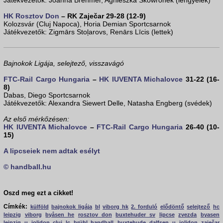
Játékvezetők: Joanna Brehmer, Agnieszka Skowronek (lengyelek)
HK Rosztov Don
– RK Zaječar 29-28 (12-9)
Kolozsvár (Cluj Napoca), Horia Demian Sportcsarnok
Játékvezetők: Zigmārs Stoļarovs, Renārs Līcis (lettek)
Bajnokok Ligája, selejtező, visszavágó
FTC-Rail Cargo Hungaria
–
HK IUVENTA Michalovce
31-22 (16-
8)
Dabas, Diego Sportcsarnok
Játékvezetők: Alexandra Siewert Delle, Natasha Engberg (svédek)
Az első mérkőzésen:
HK IUVENTA Michalovce
–
FTC-Rail Cargo Hungaria
26-40 (10-
15)
A lipcseiek nem adtak esélyt
© handball.hu
Oszd meg ezt a cikket!
Címkék:
külföld
bajnokok ligája
bl
viborg hk
2. forduló
elődöntő
selejtező
hc
leipzig
viborg
byåsen he
rosztov don
buxtehuder sv
lipcse
zvezda
byasen
leipzig
u jolidon cluj
lc brühl handball
buxtehude
dalfsen
u jolidon
zaječar