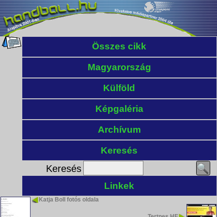
Összes cikk
Magyarország
Külföld
Képgaléria
Archívum
Keresés
Keresés
Linkek
Katja Boll fotós oldala
Tertnes HE