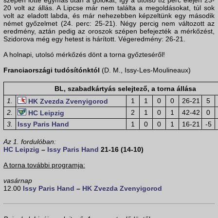
szépen lőtte egymás után a gólokat, így a utolsó tíz perc elején 23-
20 volt az állás. A Lipcse már nem találta a megoldásokat, túl sok
volt az eladott labda, és már nehezebben képzeltünk egy második
német győzelmet (24. perc: 25-21). Négy percig nem változott az
eredmény, aztán pedig az oroszok szépen befejezték a mérkőzést,
Szidorova még egy hetest is hárított. Végeredmény: 26-21.
A holnapi, utolsó mérkőzés dönt a torna győzteséről!
Franciaországi tudósítónktól
(D. M., Issy-Les-Moulineaux)
BL, szabadkártyás selejtező, a torna állása
1.
1
1
0
0
26-21
5
HK Zvezda Zvenyigorod
2.
2
1
0
1
42-42
0
HC Leipzig
3.
Issy Paris Hand
1
0
0
1
16-21
-5
Az 1. fordulóban:
HC Leipzig
–
Issy Paris Hand
21-16 (14-10)
A torna további programja:
vasárnap
12.00
Issy Paris Hand
–
HK Zvezda Zvenyigorod