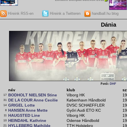
Híreink RSS-en
Híreink a Twitteren
handball.hu blog
Dánia
Fotó:
DHF
név
klub
sz
BODHOLT NIELSEN Stine
Viborg HK
19
17
DE LA COUR Anne Cecilie
København Håndbold
19
31
GRIGEL Lotte
DVSC SCHAEFFLER
19
14
HANSEN Anne Mette
Győri Audi ETO KC
19
8
HAUGSTED Line
Viborg HK
19
11
HEINDAHL Kathrine
Odense Håndbold
19
10
HYLLEBERG Mathilde
TTH Holstebro
19
21