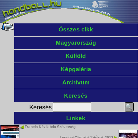
Összes cikk
Magyarország
Külföld
Képgaléria
Archívum
Keresés
Keresés
Linkek
Francia Kézilabda Szövetség
Londoni Olimpiai Játékok 2012