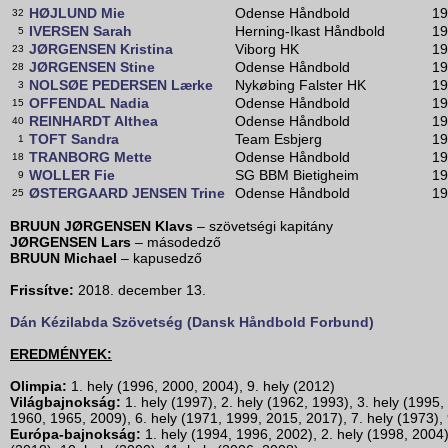
HØJLUND Mie
Odense Håndbold
19
32
IVERSEN Sarah
Herning-Ikast Håndbold
19
5
JØRGENSEN Kristina
Viborg HK
19
23
JØRGENSEN Stine
Odense Håndbold
19
28
NOLSØE PEDERSEN Lærke
Nykøbing Falster HK
19
3
OFFENDAL Nadia
Odense Håndbold
19
15
REINHARDT Althea
Odense Håndbold
19
40
TOFT Sandra
Team Esbjerg
19
1
TRANBORG Mette
Odense Håndbold
19
18
WOLLER Fie
SG BBM Bietigheim
19
9
ØSTERGAARD JENSEN Trine
Odense Håndbold
19
25
BRUUN JØRGENSEN Klavs
– szövetségi kapitány
JØRGENSEN Lars
– másodedző
BRUUN Michael
– kapusedző
Frissítve:
2018. december 13.
Dán Kézilabda Szövetség (Dansk Håndbold Forbund)
EREDMÉNYEK:
Olimpia:
1. hely (1996, 2000, 2004), 9. hely (2012)
Világbajnokság:
1. hely (1997), 2. hely (1962, 1993), 3. hely (1995,
1960, 1965, 2009), 6. hely (1971, 1999, 2015, 2017), 7. hely (1973), 
Európa-bajnokság:
1. hely (1994, 1996, 2002), 2. hely (1998, 2004),