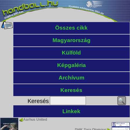
Összes cikk
Magyarország
Külföld
Képgaléria
Archívum
Keresés
Keresés
Linkek
Aarhus United
DHK Zora Olomouc