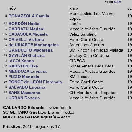
Fotó:
CAH
név
klub
sz
Municipalidad de Vicente
BONAZZOLA Camila
19
8
López
BORDÓN Nadia
Lanús
19
12
CARRATÚ Marisol
Mecalia Atlético Guardés
19
1
CASASOLA Micaela
Velez Sarsfield
19
25
CRIVELLI Victoria
Ferro Carril Oeste
19
10
de URIARTE Maríangeles
Argentinos Juniors
19
2
GANDULFO Macarena
BM Rincón Fertilidad Málaga
19
21
GAVILÁN Giuliana
Jockey Club Córdoba
19
13
IACOI Xoana
CIDECO
19
3
KARSTEN Elke
Super Amara Bera Bera
19
22
MENDOZA Luciana
Mecalia Atlético Guardés
19
9
PIZZO Manuela
BM Rocasa
19
5
PONCE de LEÓN Florencia
Ferro Carril Oeste
19
19
SALVADÓ Luciana
Ferro Carril Oeste
19
6
SANS Macarena
CR Mendoza de Regatas
19
18
URBAN Rosario
Mecalia Atlético Guardés
19
4
GALLARDO Eduardo
– vezetőedző
SCIGLITANO Gustavo Lionel
– edző
NOGUERA Gaston Agustín
– edző
Frissítve:
2018. augusztus 17.