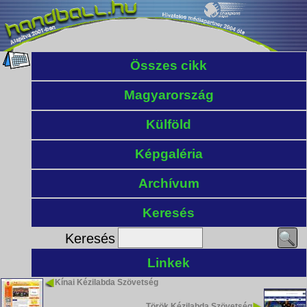
Összes cikk
Magyarország
Külföld
Képgaléria
Archívum
Keresés
Keresés
Linkek
Kínai Kézilabda Szövetség
Török Kézilabda Szövetség