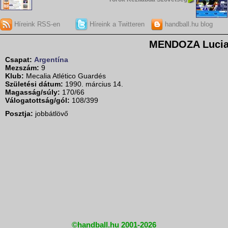
Híreink RSS-en
Híreink a Twitteren
handball.hu blog
MENDOZA Luci
Csapat:
Argentína
Mezszám:
9
Klub:
Mecalia Atlético Guardés
Születési dátum:
1990. március 14.
Magasság/súly:
170/66
Válogatottság/gól:
108/399
Posztja:
jobbátlövő
©handball.hu 2001-2026