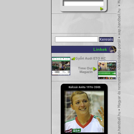
Linkek
Győri Audi ETO KC
Time Out
Magazin