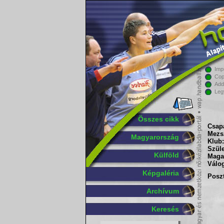
Imp
Cop
Add
Leg
Összes cikk
Csapa
Mezs
Magyarország
Klub:
Szüle
Külföld
Maga
Válog
Képgaléria
Poszt
Archívum
Keresés