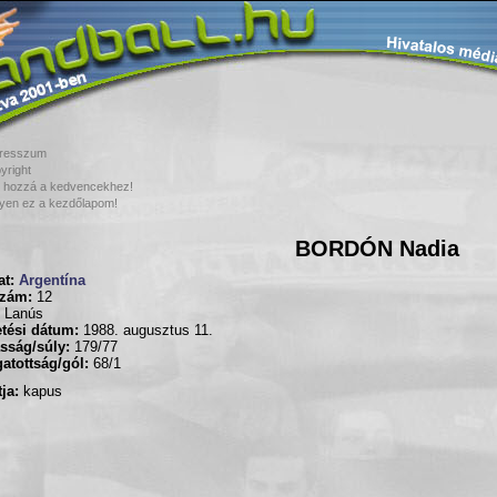
resszum
yright
 hozzá a kedvencekhez!
yen ez a kezdőlapom!
BORDÓN Nadia
t:
Argentína
zám:
12
Lanús
tési dátum:
1988. augusztus 11.
sság/súly:
179/77
atottság/gól:
68/1
ja:
kapus