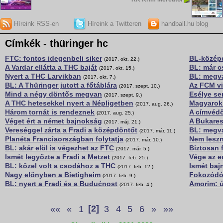
Híreink RSS-en
Híreink a Twitteren
handball.hu blog
Címkék - thüringer hc
FTC: fontos idegenbeli siker
BL-középd
(2017. okt. 22.)
A Vardar ellátta a THC baját
BL: már c
(2017. okt. 15.)
Nyert a THC Larvikban
BL: megva
(2017. okt. 7.)
BL: A Thüringer jutott a főtáblára
Az FCM vi
(2017. szept. 10.)
Mind a négy döntős megvan
Esélye se
(2017. szept. 9.)
A THC hetesekkel nyert a Népligetben
Magyarok
(2017. aug. 26.)
Három tornát is rendeznek
A címvédő
(2017. aug. 25.)
Véget ért a német bajnokság
A Bukares
(2017. máj. 21.)
Vereséggel zárta a Fradi a középdöntőt
BL: megva
(2017. már. 11.)
Planéta Franciaországban folytatja
Nem lesz
(2017. már. 10.)
BL: akár elöl is végezhet az FTC
Biztosan 
(2017. már. 5.)
Ismét legyőzte a Fradi a Metzet
Vége az e
(2017. feb. 25.)
BL: közel volt a csodához a THC
Ismét baj
(2017. feb. 12.)
Nagy előnyben a Bietigheim
Fokozódó
(2017. feb. 9.)
BL: nyert a Fradi és a Budućnost
Amorim: 
(2017. feb. 4.)
««
«
1
[2]
3
4
5
6
»
»»