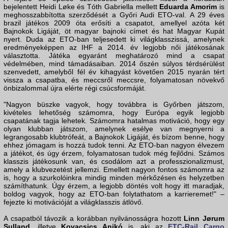
bejelentett Heidi Løke és Tóth Gabriella mellett
Eduarda Amorim
is
meghosszabbította szerződését a Győri Audi ETO-val. A 29 éves
brazil játékos 2009 óta erősíti a csapatot, amellyel azóta két
Bajnokok Ligáját, öt magyar bajnoki címet és hat Magyar Kupát
nyert. Duda az ETO-ban teljesedett ki világklasszissá, amelynek
eredményeképpen az IHF a 2014. év legjobb női játékosának
választotta. Játéka egyaránt meghatározó mind a csapat
védelmében, mind támadásaiban. 2014 őszén súlyos térdsérülést
szenvedett, amelyből fél év kihagyást követően 2015 nyarán tért
vissza a csapatba, és meccsről meccsre, folyamatosan növekvő
önbizalommal újra elérte régi csúcsformáját.
"Nagyon büszke vagyok, hogy továbbra is Győrben játszom,
kivételes lehetőség számomra, hogy Európa egyik legjobb
csapatának tagja lehetek. Számomra hatalmas motiváció, hogy egy
olyan klubban játszom, amelynek esélye van megnyerni a
legrangosabb klubtrófeát, a Bajnokok Ligáját, és bízom benne, hogy
ehhez jómagam is hozzá tudok tenni. Az ETO-ban nagyon élvezem
a játékot, és úgy érzem, folyamatosan tudok még fejlődni. Számos
klasszis játékosunk van, és csodálom azt a professzionalizmust,
amely a klubvezetést jellemzi. Emellett nagyon fontos számomra az
is, hogy a szurkolóinkra mindig minden mérkőzésen és helyzetben
számíthatunk. Úgy érzem, a legjobb döntés volt hogy itt maradjak,
boldog vagyok, hogy az ETO-ban folytathatom a karrieremet!" –
fejezte ki motivációját a világklasszis átlövő.
A csapatból távozik a korábban nyilvánosságra hozott
Linn Jørum
Sulland
, illetve
Kovacsics Anikó
is, aki az
FTC-Rail Cargo