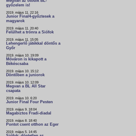
Megvan az ötödik BL-
győzelem is!
2019. május 11. 22:16
Junior Final4-győztesek a
magyarok
2019. május 11. 20:40
Felülhet a trónra a Siófok
2019. május 11. 15:05
Lehengerlő játékkal döntős a
Győr
2019. május 10. 19:09
Móváron is kikapott a
Békéscsaba
2019. május 10. 15:12
Döntőben a juniorok
2019. május 10. 12:09
Megvan a BL All Star
csapata
2019. május 10. 6:20
Junior Final Four Pesten
2019. május 9. 18:04
Magabiztos Fradi-diadal
2019. május 8. 18:40
Pontot csent otthon az Eger
2019. május 5. 14:45
Siófok: döntetlen az