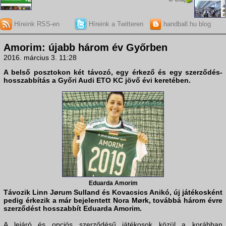
Híreink RSS-en
Híreink a Twitteren
handball.hu blog
Amorim: újabb három év Győrben
2016. március 3. 11:28
A belső posztokon két távozó, egy érkező és egy szerződés-
hosszabbítás a Győri Audi ETO KC jövő évi keretében.
Eduarda Amorim
Távozik Linn Jørum Sulland és Kovacsics Anikó, új játékosként
pedig érkezik a már bejelentett Nora Mørk, továbbá három évre
szerződést hosszabbít Eduarda Amorim.
A lejáró és opciós szerződésű játékosok közül a korábban