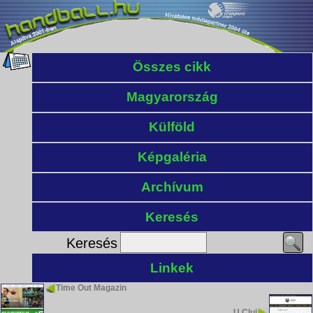
Összes cikk
Magyarország
Külföld
Képgaléria
Archívum
Keresés
Keresés
Linkek
Time Out Magazin
U Cluj