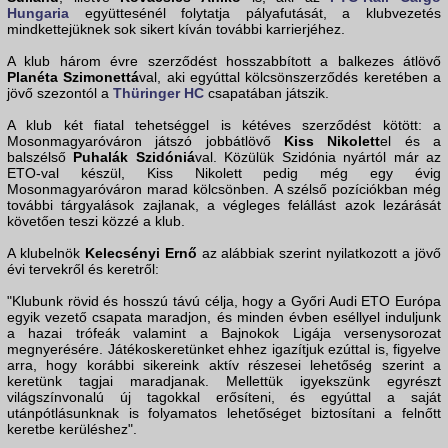
Hungaria
együttesénél folytatja pályafutását, a klubvezetés
mindkettejüknek sok sikert kíván további karrierjéhez.
A klub három évre szerződést hosszabbított a balkezes átlövő
Planéta Szimonettá
val, aki egyúttal kölcsönszerződés keretében a
jövő szezontól a
Thüringer HC
csapatában játszik.
A klub két fiatal tehetséggel is kétéves szerződést kötött: a
Mosonmagyaróváron játszó jobbátlövő
Kiss Nikolett
el és a
balszélső
Puhalák Szidóniá
val. Közülük Szidónia nyártól már az
ETO-val készül, Kiss Nikolett pedig még egy évig
Mosonmagyaróváron marad kölcsönben. A szélső pozíciókban még
további tárgyalások zajlanak, a végleges felállást azok lezárását
követően teszi közzé a klub.
A klubelnök
Kelecsényi Ernő
az alábbiak szerint nyilatkozott a jövő
évi tervekről és keretről:
"Klubunk rövid és hosszú távú célja, hogy a Győri Audi ETO Európa
egyik vezető csapata maradjon, és minden évben eséllyel induljunk
a hazai trófeák valamint a Bajnokok Ligája versenysorozat
megnyerésére. Játékoskeretünket ehhez igazítjuk ezúttal is, figyelve
arra, hogy korábbi sikereink aktív részesei lehetőség szerint a
keretünk tagjai maradjanak. Mellettük igyekszünk egyrészt
világszínvonalú új tagokkal erősíteni, és egyúttal a saját
utánpótlásunknak is folyamatos lehetőséget biztosítani a felnőtt
keretbe kerüléshez".