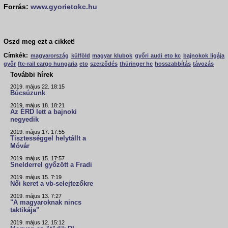
Forrás:
www.gyorietokc.hu
Oszd meg ezt a cikket!
Címkék:
magyarország
külföld
magyar klubok
győri audi eto kc
bajnokok ligája
győr
ftc-rail cargo hungaria
eto
szerződés
thüringer hc
hosszabbítás
távozás
További hírek
2019. május 22. 18:15
Búcsúzunk
2019. május 18. 18:21
Az ÉRD lett a bajnoki
negyedik
2019. május 17. 17:55
Tisztességgel helytállt a
Móvár
2019. május 15. 17:57
Snelderrel győzött a Fradi
2019. május 15. 7:19
Női keret a vb-selejtezőkre
2019. május 13. 7:27
"A magyaroknak nincs
taktikája"
2019. május 12. 15:12