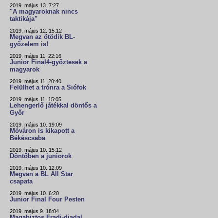
2019. május 13. 7:27
"A magyaroknak nincs
taktikája"
2019. május 12. 15:12
Megvan az ötödik BL-
győzelem is!
2019. május 11. 22:16
Junior Final4-győztesek a
magyarok
2019. május 11. 20:40
Felülhet a trónra a Siófok
2019. május 11. 15:05
Lehengerlő játékkal döntős a
Győr
2019. május 10. 19:09
Móváron is kikapott a
Békéscsaba
2019. május 10. 15:12
Döntőben a juniorok
2019. május 10. 12:09
Megvan a BL All Star
csapata
2019. május 10. 6:20
Junior Final Four Pesten
2019. május 9. 18:04
Magabiztos Fradi-diadal