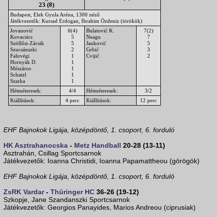
23 (8)
Budapest, Elek Gyula Aréna, 1300 néző
Játékvezetők: Kursad Erdogan, Ibrahim Özdeniz (törökök)
Jovanović
6(4)
Bulatović K.
7(2)
Kovacsics
5
Neagu
7
Szöllősi-Zácsik
5
Jauković
5
Szucsánszki
2
Grbić
3
Faluvégi
1
Cvijić
2
Hornyák D.
1
Mészáros
1
Schatzl
1
Szarka
1
Hétméteresek:
4/4
Hétméteresek:
3/2
Kiállítások:
4 perc
Kiállítások:
12 perc
EHF Bajnokok Ligája, középdöntő, 1. csoport, 6. forduló
HK Asztrahanocska
-
Metz Handball
20-28 (13-11)
Asztrahán, Csillag Sportcsarnok
Játékvezetők: Ioanna Christidi, Ioanna Papamattheou (görögök)
EHF Bajnokok Ligája, középdöntő, 1. csoport, 6. forduló
ZsRK Vardar
-
Thüringer HC
36-26 (19-12)
Szkopje, Jane Szandanszki Sportcsarnok
Játékvezetők: Georgios Panayides, Marios Andreou (ciprusiak)