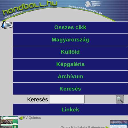
Összes cikk
Magyarország
Külföld
Képgaléria
Archívum
Keresés
Keresés
Linkek
HV Quintus
Orosz Kézilabda Szövetség