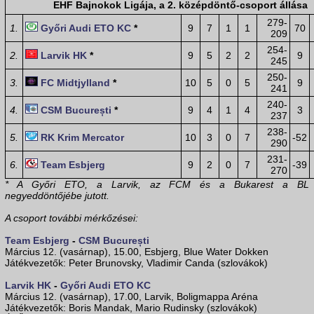
EHF Bajnokok Ligája, a 2. középdöntő-csoport állása
279-
1.
Győri Audi ETO KC
*
9
7
1
1
70
209
254-
2.
Larvik HK
*
9
5
2
2
9
245
250-
3.
FC Midtjylland
*
10
5
0
5
9
241
240-
4.
CSM București
*
9
4
1
4
3
237
238-
5.
RK Krim Mercator
10
3
0
7
-52
290
231-
6.
Team Esbjerg
9
2
0
7
-39
270
* A Győri ETO, a Larvik, az FCM és a Bukarest a BL
negyeddöntőjébe jutott.
A csoport további mérkőzései:
Team Esbjerg
-
CSM București
Március 12. (vasárnap), 15.00, Esbjerg, Blue Water Dokken
Játékvezetők: Peter Brunovsky, Vladimir Canda (szlovákok)
Larvik HK
-
Győri Audi ETO KC
Március 12. (vasárnap), 17.00, Larvik, Boligmappa Aréna
Játékvezetők: Boris Mandak, Mario Rudinsky (szlovákok)