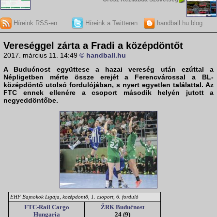
Híreink RSS-en
Híreink a Twitteren
handball.hu blog
Vereséggel zárta a Fradi a középdöntőt
2017. március 11. 14:49
© handball.hu
A Budućnost együttese a hazai vereség után ezúttal a
Népligetben mérte össze erejét a Ferencvárossal a BL-
középdöntő utolsó fordulójában, s nyert egyetlen találattal. Az
FTC ennek ellenére a csoport második helyén jutott a
negyeddöntőbe.
EHF Bajnokok Ligája, középdöntő, 1. csoport, 6. forduló
FTC-Rail Cargo
ŽRK Budućnost
Hungaria
24 (9)