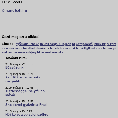
ÉLŐ: Sport1
© handball.hu
Oszd meg ezt a cikket!
Címkék:
győri audi eto kc
ftc-rail cargo hungaria
bl
középdöntő
larvik hk
rk krim
mercator
metz handball
thüringer hc
žrk budućnost
fc midtjylland
csm bucureşti
zsrk vardar
team esbjerg
hk asztrahanocska
További hírek
2019. május 22. 18:15
Búcsúzunk
2019. május 18. 18:21
Az ÉRD lett a bajnoki
negyedik
2019. május 17. 17:55
Tisztességgel helytállt a
Móvár
2019. május 15. 17:57
Snelderrel győzött a Fradi
2019. május 15. 7:19
Női keret a vb-selejtezőkre