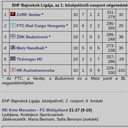
EHF Bajnokok Ligája, az 1. középdöntő-csoport végeredm
311-
1.
ZsRK Vardar
*
10
7
1
2
32
279
290-
2.
FTC-Rail Cargo Hungaria
*
10
6
2
2
25
265
286-
3.
ŽRK Budućnost
*
10
7
0
3
38
248
273-
4.
Metz Handball
*
10
5
0
5
35
238
257-
5.
Thüringer HC
10
2
1
7
-29
286
229-
6.
HK Asztrahanocska
10
1
0
9
-101
330
* Az FTC, a Vardar, a Budućnost és a Metz jutott a BL
negyeddöntőjébe.
EHF Bajnokok Ligája, középdöntő, 2. csoport, 6. forduló
RK Krim Mercator
-
FC Midtjylland
21-27 (9-10)
Ljubljana, Kodeljevo Sportcsarnok
Játékvezetők: Maria Bennani, Safia Bennani (svédek)