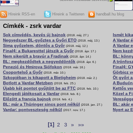
Híreink RSS-en
Híreink a Twitteren
handball.hu blog
Címkék - zsrk vardar
Sok címvédés, kevés új bajnok
Ismét kika
(2018. máj. 27.)
Negyedszer BL-győztes a Győri ETO
A Vardar 
(2018. máj. 13.)
Sima győzelem, döntős a Győr
A Vardar e
(2018. máj. 12.)
Final4: a Bukaresttel játszik a Győr
Nem kezdte
(2018. ápr. 17.)
Nem sikerült a bravúr a Fradinak
BL: könny
(2018. ápr. 14.)
BL: megkezdődtek a negyeddöntők
A trónfos
(2018. ápr. 6.)
Penezić és Hmirova Siófokon
Final4: G
(2018. már. 16.)
Csoportelső a Győr
Görbicz v
(2018. már. 10.)
Szkopjéban is kikapott a Bietigheim
Öt győri 
(2018. már. 2.)
Botlott a Vardar Metzben
A Budućno
(2018. feb. 25.)
Újabb két pontot gyűjtött be az FTC
Kettős ve
(2018. feb. 10.)
Elengedi játékosait a Vardar
Közel a F
(2018. feb. 8.)
Előzött a francia bajnok
Vereségge
(2018. feb. 4.)
BL: már a Thüringer sincs pont nélkül
BL: akár 
(2018. jan. 27.)
Vardar: pontveszteség nélkül
Nyert az 
(2017. nov. 17.)
[1]
2
3
»
»»