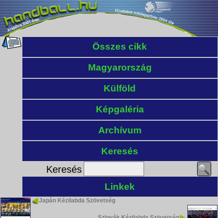
Összes cikk
Magyarország
Külföld
Képgaléria
Archívum
Keresés
Keresés
Linkek
Japán Kézilabda Szövetség
Szlovák Kézilabda Szövetség