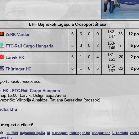
EHF Bajnokok Ligája, a C-csoport állása
182-
6
6
0
0
35
12 po
ZsRK Vardar
147
153-
5
3
0
2
7
6 po
FTC-Rail Cargo Hungaria
146
131-
5
1
0
4
-20
2 po
Larvik HK
151
145-
6
1
0
5
-22
2 po
Thüringer HC
167
port másik mérkőzése:
ik HK
-
FTC-Rail Cargo Hungaria
nap 15.00, Larvik, Boligmappa Aréna
vezetők: Viktorija Alpaidze, Tatjana Berezkina (oroszok)
ndball.hu
meg ezt a cikket!
ék:
külföld
bajnokok ligája
bl
c-csoport
thüringer hc
csoportkör
6. forduló
zsrk 
ngen
thc