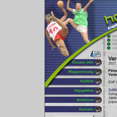
Imp
Cop
Add
Leg
Var
Összes cikk
2017.
Pént
Magyarország
Varda
Külföld
EHF B
ZsRK
Képgaléria
Szkop
Játé
Archívum
(cipru
Keresés