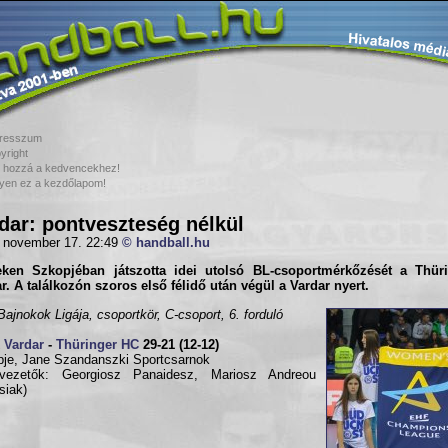
resszum
yright
 hozzá a kedvencekhez!
yen ez a kezdőlapom!
dar: pontveszteség nélkül
 november 17. 22:49
© handball.hu
eken Szkopjéban játszotta idei utolsó BL-csoportmérkőzését a
Thür
r
. A találkozón szoros első félidő után végül a Vardar nyert.
ajnokok Ligája, csoportkör, C-csoport, 6. forduló
 Vardar
-
Thüringer HC
29-21 (12-12)
je, Jane Szandanszki Sportcsarnok
kvezetők: Georgiosz Panaidesz, Mariosz Andreou
siak)