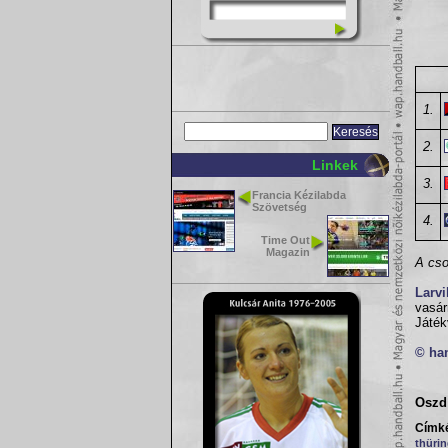
1.
2.
Linkek
3.
Francia Kézilabda
Szövetség
4.
Time Out
Magazin
A cso
Larv
vasár
Játék
© ha
Oszd 
Címk
thüri