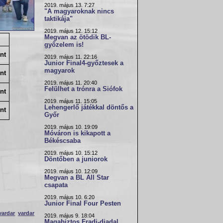
2019. május 13. 7:27
"A magyaroknak nincs
taktikája"
2019. május 12. 15:12
Megvan az ötödik BL-
győzelem is!
nt
2019. május 11. 22:16
Junior Final4-győztesek a
magyarok
nt
2019. május 11. 20:40
Felülhet a trónra a Siófok
nt
2019. május 11. 15:05
Lehengerlő játékkal döntős a
nt
Győr
2019. május 10. 19:09
Móváron is kikapott a
Békéscsaba
2019. május 10. 15:12
Döntőben a juniorok
2019. május 10. 12:09
Megvan a BL All Star
csapata
2019. május 10. 6:20
Junior Final Four Pesten
vardar
vardar
2019. május 9. 18:04
Magabiztos Fradi-diadal