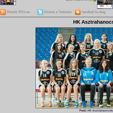
Híreink RSS-en
Híreink a Twitteren
handball.hu blog
HK Asztrahanoc
Fotó:
HK Asztrahanocsk