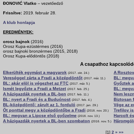
ĐONOVIĆ Vlatko
– vezetőedző
Frissítve:
2019. február 28.
A klub honlapja
EREDMÉNYEK:
orosz bajnok
(2016)
Orosz Kupa-ezüstérmes (2016)
orosz bajnoki bronzérmes (2015, 2018)
Orosz Kupa-elődöntős (2018)
A csapathoz kapcsolód
Elkerülték egymást a magyarok
A Rosztov
(2017. okt. 24.)
Vereséggel zárta a Fradi a középdöntőt
BL: megva
(2017. már. 11.)
BL: akár elöl is végezhet az FTC
Győztek a
(2017. már. 5.)
Ismét legyőzte a Fradi a Metzet
BL: megva
(2017. feb. 25.)
A házigazdák nyertek a BL-ben
Nem lesz
(2017. feb. 11.)
BL: nyert a Fradi és a Budućnost
Biztosan 
(2017. feb. 4.)
BL-középdöntő: zárult az 1. forduló
Vége az e
(2017. jan. 29.)
Öt ponttal megy a középdöntőbe a Fradi
Trefilov i
(2016. nov. 20.)
BL: megvan a Lipcse első győzelme
Harcolt é
(2016. nov. 13.)
A házigazdák nyertek a BL-ben szombaton
Háromgól
(2016. nov. 5.)
[1]
2
»
»»