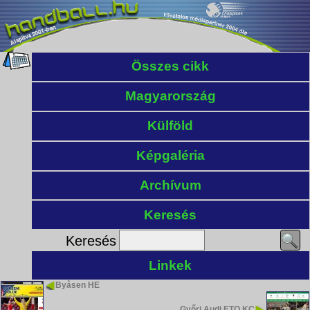
Összes cikk
Magyarország
Külföld
Képgaléria
Archívum
Keresés
Keresés
Linkek
Byåsen HE
Győri Audi ETO KC