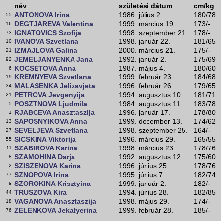
név
születési dátum
cm/kg
ANTONOVA Irina
1986. július 2.
180/78
55
DEGTJAREVA Valentina
1999. március 19.
173/-
16
IGNATOVICS Szofija
1998. szeptember 21.
178/-
73
IVANOVA Szvetlana
1998. január 22.
181/65
10
IZMAJLOVA Galina
2000. március 21.
175/-
21
JEMELJANYENKA Jana
1992. január 2.
175/69
92
KOCSETOVA Anna
1987. május 4.
180/60
6
KREMNYEVA Szvetlana
1999. február 23.
184/68
19
MALASENKA Jelizavjeta
1996. február 26.
179/65
34
PETROVA Jevgenyija
1994. augusztus 10.
181/71
21
POSZTNOVA Ljudmila
1984. augusztus 11.
183/78
5
RJABCEVA Anasztaszija
1996. január 17.
178/80
1
SAPOSNYIKOVA Anna
1999. december 13.
174/62
13
SEVELJEVA Szvetlana
1998. szeptember 25.
164/-
27
SICSKINA Viktorija
1996. március 29.
165/55
55
SZABIROVA Karina
1998. március 23.
178/76
11
SZAMOHINA Darja
1992. augusztus 12.
175/60
8
SZISZENOVA Karina
1996. június 25.
178/76
2
SZNOPOVA Irina
1995. június 7.
182/74
77
SZOROKINA Krisztyina
1999. január 2.
182/-
8
TRUSZOVA Kira
1994. június 28.
182/85
44
VAGANOVA Anasztaszija
1998. május 29.
174/-
18
ZELENKOVA Jekatyerina
1999. február 28.
185/-
76