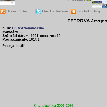
Híreink RSS-en
Híreink a Twitteren
handball.hu blog
PETROVA Jevgen
Klub:
HK Asztrahanocska
Mezszám:
21
Születési dátum:
1994. augusztus 10.
Magasság/súly:
181/71
Posztja:
beálló
©handball.hu 2001-2026