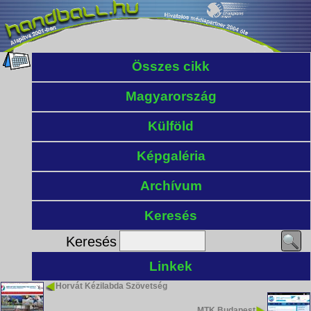
Összes cikk
Magyarország
Külföld
Képgaléria
Archívum
Keresés
Keresés
Linkek
Horvát Kézilabda Szövetség
MTK Budapest