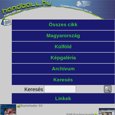
Összes cikk
Magyarország
Külföld
Képgaléria
Archívum
Keresés
Keresés
Linkek
Buxtehuder SV
EHF Európai kupák