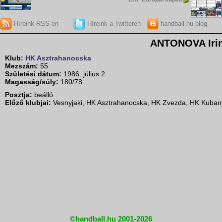
Híreink RSS-en
Híreink a Twitteren
handball.hu blog
ANTONOVA Iri
Klub:
HK Asztrahanocska
Mezszám:
55
Születési dátum:
1986. július 2.
Magasság/súly:
180/78
Posztja:
beálló
Előző klubjai:
Vesnyjaki, HK Asztrahanocska, HK Zvezda, HK Kuban
©handball.hu 2001-2026