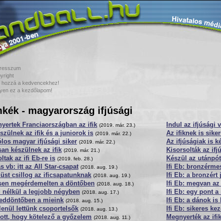
resszum
yright
 hozzá a kedvencekhez!
yen ez a kezdőlapom!
kék - magyarország ifjúsági
nyertek Franciaországban az ifik
Indul az ifjúsági
(2019. már. 23.)
szülnek az ifik és a juniorok is
Az ifiknek is sike
(2019. már. 22.)
los magyar ifjúsági siker
Az ifjúságiak is 
(2019. már. 22.)
an készülnek az ifik
Kisorsolták az ifj
(2019. már. 21.)
ltak az ifi Eb-re is
Készül az utánpót
(2019. feb. 28.)
s vb: itt az All Star-csapat
Ifi Eb: bronzérme
(2018. aug. 19.)
üst csillog az ificsapatunknak
Ifi Eb: a bronzért
(2018. aug. 19.)
esen megérdemelten a döntőben
Ifi Eb: megvan az
(2018. aug. 18.)
 nélkül a legjobb négyben
Ifi Eb: egy pont a
(2018. aug. 17.)
eddöntőben a mieink
Ifi Eb: a dánok is
(2018. aug. 15.)
lenül lettünk csoportelsők
Ifi Eb: sikeres ke
(2018. aug. 13.)
ott, hogy kötelező a győzelem
Megnyerték az ifik
(2018. aug. 11.)