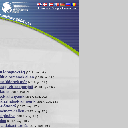
Automatic Google translation
 világbajnokság
(2018. aug. 6.)
rült a románok ellen
(2018. júl. 12.)
készülődnek már
(2018. júl. 11.)
úsági vb csoportjait
(2018. ápr. 26.)
lás is
(2018. már. 29.)
sek a lányaink
(2017. aug. 20.)
 játszhatnak a mieink
(2017. aug. 18.)
 elődöntő
(2017. aug. 17.)
 németek ellen
(2017. aug. 15.)
 kipipálva
(2017. aug. 13.)
zdés
(2017. aug. 10.)
 a dabasi tornát
(2017. már. 19.)