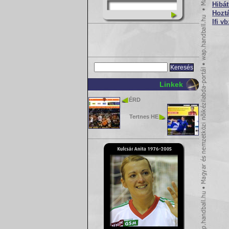
Hibát
Hoztá
Ifi v
Linkek
ÉRD
Tertnes HE