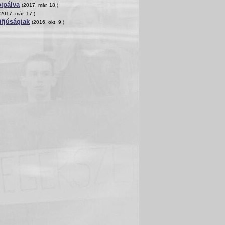
pipálva
(2017. már. 18.)
(2017. már. 17.)
ifjúságiak
(2016. okt. 9.)