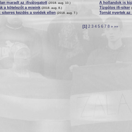
lan maradt az ifiválogatott
A hollandok is ki
(2018. aug. 10.)
k a kötelezőt a mieink
Tízgólos ifi-siker
(2018. aug. 8.)
b: sikeres kezdés a svédek ellen
Tornát nyertek az 
(2018. aug. 7.)
[1]
2
3
4
5
6
7
8
»
»»