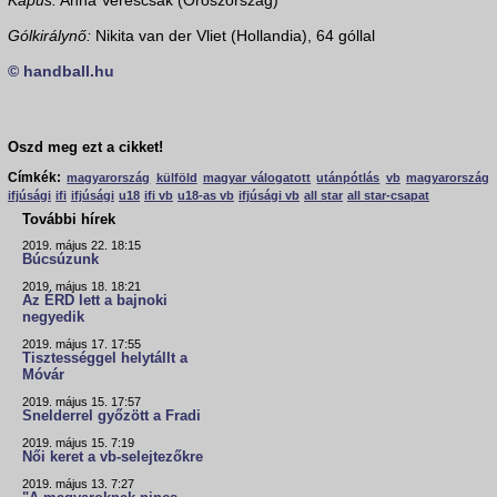
Kapus:
Anna Verescsak (Oroszország)
Gólkirálynő:
Nikita van der Vliet (Hollandia), 64 góllal
© handball.hu
Oszd meg ezt a cikket!
Címkék:
magyarország
külföld
magyar válogatott
utánpótlás
vb
magyarország
ifjúsági
ifi
ifjúsági
u18
ifi vb
u18-as vb
ifjúsági vb
all star
all star-csapat
További hírek
2019. május 22. 18:15
Búcsúzunk
2019. május 18. 18:21
Az ÉRD lett a bajnoki
negyedik
2019. május 17. 17:55
Tisztességgel helytállt a
Móvár
2019. május 15. 17:57
Snelderrel győzött a Fradi
2019. május 15. 7:19
Női keret a vb-selejtezőkre
2019. május 13. 7:27