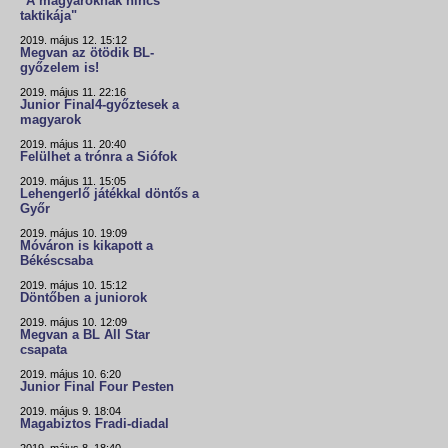
"A magyaroknak nincs
taktikája"
2019. május 12. 15:12
Megvan az ötödik BL-
győzelem is!
2019. május 11. 22:16
Junior Final4-győztesek a
magyarok
2019. május 11. 20:40
Felülhet a trónra a Siófok
2019. május 11. 15:05
Lehengerlő játékkal döntős a
Győr
2019. május 10. 19:09
Móváron is kikapott a
Békéscsaba
2019. május 10. 15:12
Döntőben a juniorok
2019. május 10. 12:09
Megvan a BL All Star
csapata
2019. május 10. 6:20
Junior Final Four Pesten
2019. május 9. 18:04
Magabiztos Fradi-diadal