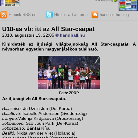
Híreink RSS-en
Híreink a Twitteren
handball.hu blog
U18-as vb: itt az All Star-csapat
2018. augusztus 19. 22:05
© handball.hu
Kihirdették az
ifjúsági világbajnokság
All Star-csapatát. A
névsorban egyetlen magyar játékos található.
Fotó: ZPRP
Az ifjúsági vb All Star-csapata:
Balszélső:
Je Dzsin Jun (Dél-Korea)
Balátlövő:
Isabelle Andersson (Svédország)
Irányító:
Valerija Kirdjaseva (Oroszország)
Jobbátlövő:
Szo Joun Park (Dél-Korea)
Jobbszélső:
Bánfai Kíra
Beálló:
Nikita van der Vliet (Hollandia)