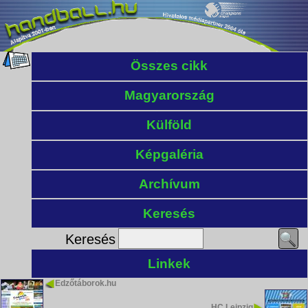
Összes cikk
Magyarország
Külföld
Képgaléria
Archívum
Keresés
Keresés
Linkek
Edzőtáborok.hu
HC Leipzig