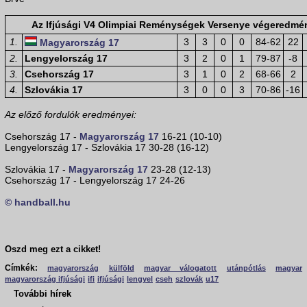
Az Ifjúsági V4 Olimpiai Reménységek Versenye végeredmé
1.
3
3
0
0
84-62
22
Magyarország 17
2.
Lengyelország 17
3
2
0
1
79-87
-8
3.
Csehország 17
3
1
0
2
68-66
2
4.
Szlovákia 17
3
0
0
3
70-86
-16
Az előző fordulók eredményei:
Csehország 17 -
Magyarország 17
16-21 (10-10)
Lengyelország 17 - Szlovákia 17 30-28 (16-12)
Szlovákia 17 -
Magyarország 17
23-28 (12-13)
Csehország 17 - Lengyelország 17 24-26
© handball.hu
Oszd meg ezt a cikket!
Címkék:
magyarország
külföld
magyar válogatott
utánpótlás
magyar
magyarország ifjúsági
ifi
ifjúsági
lengyel
cseh
szlovák
u17
További hírek