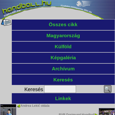
Összes cikk
Magyarország
Külföld
Képgaléria
Archívum
Keresés
Keresés
Linkek
Andrea Lekić oldala
BVB Dortmund Handball