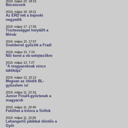
2019. május 22. 18:15
Búcsúzunk
2019. május 18. 18:21
Az ÉRD lett a bajnoki
negyedik
2019. május 17. 17:55
Tisztességgel helytállt a
Móvár
2019. május 15. 17:57
Snelderrel győzött a Fradi
2019. május 15. 7:19
Női keret a vb-selejtezőkre
2019. május 13. 7:27
"A magyaroknak nincs
taktikája"
2019. május 12. 15:12
Megvan az ötödik BL-
győzelem is!
2019. május 11. 22:16
Junior Final4-győztesek a
magyarok
2019. május 11. 20:40
Felülhet a trónra a Siófok
2019. május 11. 15:05
Lehengerlő játékkal döntős a
Győr