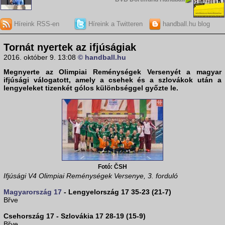
Híreink RSS-en
Híreink a Twitteren
handball.hu blog
Tornát nyertek az ifjúságiak
2016. október 9. 13:08
© handball.hu
Megnyerte az Olimpiai Reménységek Versenyét a
magyar
ifjúsági válogatott
, amely a csehek és a szlovákok után a
lengyeleket tizenkét gólos különbséggel győzte le.
Fotó: ČSH
Ifjúsági V4 Olimpiai Reménységek Versenye, 3. forduló
Magyarország 17
- Lengyelország 17 35-23 (21-7)
Břve
Csehország 17 - Szlovákia 17 28-19 (15-9)
Břve