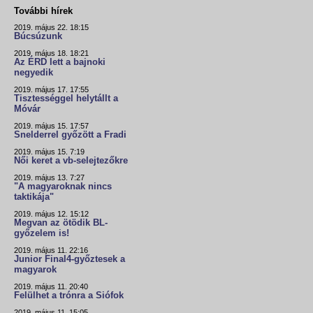
További hírek
2019. május 22. 18:15
Búcsúzunk
2019. május 18. 18:21
Az ÉRD lett a bajnoki
negyedik
2019. május 17. 17:55
Tisztességgel helytállt a
Móvár
2019. május 15. 17:57
Snelderrel győzött a Fradi
2019. május 15. 7:19
Női keret a vb-selejtezőkre
2019. május 13. 7:27
"A magyaroknak nincs
taktikája"
2019. május 12. 15:12
Megvan az ötödik BL-
győzelem is!
2019. május 11. 22:16
Junior Final4-győztesek a
magyarok
2019. május 11. 20:40
Felülhet a trónra a Siófok
2019. május 11. 15:05