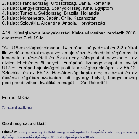
2. kalap: Franciaország, Oroszország, Dánia, Románia
3. kalap: Lengyelország, Spanyolország, Kína, Egyiptom
4. kalap: Tunézia, Svédország, Brazília, Hollandia
5. kalap: Montenegró, Japán, Chile, Kazahsztán
6. kalap: Szlovákia, Argentína, Angola, Horvátország
A VII. ifjúsági vb-t a lengyelországi Kielce városában rendezik 2018.
augusztus 7-től 19-ig.
"Az U18-as világbajnokságon 14 európai, négy ázsiai és 3-3 afrikai
illetve dél-amerikai csapat vesz majd részt. Az óceániai régió most is
lemondta a részvételt és Ázsia négy válogatottat nevezhetett az
elvileg lehetséges öt helyett. Európából tizenegy csapat a tavalyi
U17-es Európa-bajnokságról jutott ki a világbajnokságra, az Eb-12.
Szlovákia és az Eb-13. Horvátország kapta meg az ázsiai és az
óceániai régióban szabaddá tett egy-egy helyet, Lengyelország
pedig rendezőként kvalifikálta magát" - Dán Róberttől.
Forrás: MKSZ
© handball.hu
Oszd meg ezt a cikket!
Címkék:
magyarország
külföld
magyar válogatott
utánpótlás
vb
magyarország
ifjúsági
ifi
sorsolás
ifjúsági
u18
ifi vb
ifjúsági vb
u18 vb