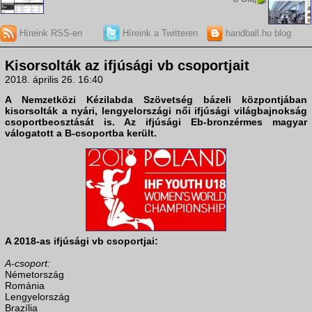
Híreink RSS-en
Híreink a Twitteren
handball.hu blog
Kisorsolták az ifjúsági vb csoportjait
2018. április 26. 16:40
A
Nemzetközi Kézilabda Szövetség
bázeli központjában
kisorsolták a nyári, lengyelországi
női ifjúsági világbajnokság
csoportbeosztását is. Az ifjúsági Eb-bronzérmes magyar
válogatott a B-csoportba került.
A 2018-as ifjúsági vb csoportjai:
A-csoport:
Németország
Románia
Lengyelország
Brazília