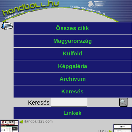
Összes cikk
Magyarország
Külföld
Képgaléria
Archívum
Keresés
Keresés
Linkek
Handball123.com
U Cluj