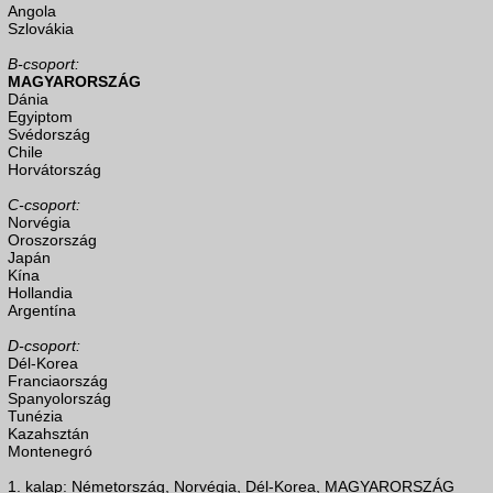
Angola
Szlovákia
B-csoport:
MAGYARORSZÁG
Dánia
Egyiptom
Svédország
Chile
Horvátország
C-csoport:
Norvégia
Oroszország
Japán
Kína
Hollandia
Argentína
D-csoport:
Dél-Korea
Franciaország
Spanyolország
Tunézia
Kazahsztán
Montenegró
1. kalap: Németország, Norvégia, Dél-Korea, MAGYARORSZÁG