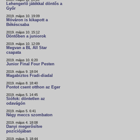
Lehengerlő játékkal döntős a
Győr
2019. május 10. 19:09
Móváron is kikapott a
Békéscsaba
2019. május 10. 15:12
Döntőben a juniorok
2019. május 10. 12:09
Megvan a BL All Star
csapata
2019. május 10. 6:20
Junior Final Four Pesten
2019. május 9. 18:04
Magabiztos Fradi-diadal
2019. május 8. 18:40
Pontot csent otthon az Eger
2019. május 5. 14:45
Siófok: döntetlen az
odavágón
2019. május 5. 6:41
Négy meccs szombaton
2019. május 4. 18:08
Danyi megerősítve
pozíciójában
2019. május 3. 18:44