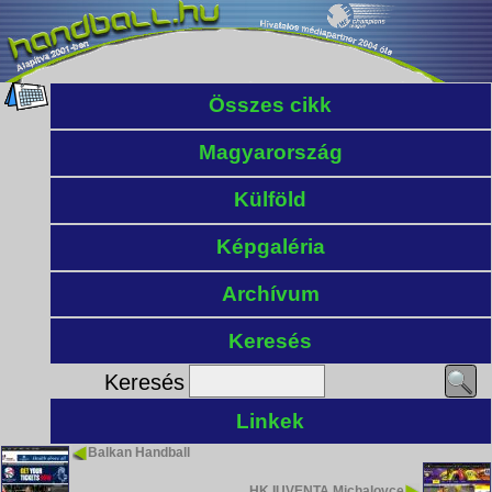
Összes cikk
Magyarország
Külföld
Képgaléria
Archívum
Keresés
Keresés
Linkek
Balkan Handball
HK IUVENTA Michalovce