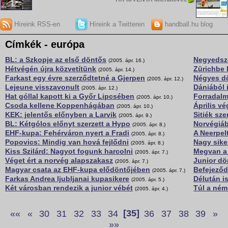
Híreink RSS-en
Híreink a Twitteren
handball.hu blog
Címkék - európa
BL: a Szkopje az első döntős
Negyedsz
(2005. ápr. 16.)
Hétvégén újra közvetítünk
Zürichbe 
(2005. ápr. 14.)
Farkast egy évre szerződtetné a Gjerpen
Négyes d
(2005. ápr. 12.)
Lejeune visszavonult
Dániából 
(2005. ápr. 12.)
Hat góllal kapott ki a Győr Lipcsében
Forradalm
(2005. ápr. 10.)
Csoda kellene Koppenhágában
Április v
(2005. ápr. 10.)
KEK: jelentős előnyben a Larvik
Sitiék sze
(2005. ápr. 9.)
BL: Kétgólos előnyt szerzett a Hypo
Norvégiáb
(2005. ápr. 8.)
EHF-kupa: Fehérváron nyert a Fradi
A Neerpel
(2005. ápr. 8.)
Popovics: Mindig van hová fejlődni
Nagy sike
(2005. ápr. 8.)
Kiss Szilárd: Nagyot fogunk harcolni
Megvan a
(2005. ápr. 7.)
Véget ért a norvég alapszakasz
Junior dö
(2005. ápr. 7.)
Magyar csata az EHF-kupa elődöntőjében
Befejeződ
(2005. ápr. 7.)
Farkas Andrea ljubljanai kupasikere
Délután i
(2005. ápr. 5.)
Két városban rendezik a junior vébét
Túl a ném
(2005. ápr. 4.)
««
«
30
31
32
33
34
[35]
36
37
38
39
»
»»